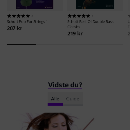
2
1
Schott
Pop For Strings 1
Schott
Best Of Double Bass
U
Classics
E
207 kr
219 kr
Vidste du?
Alle
Guide