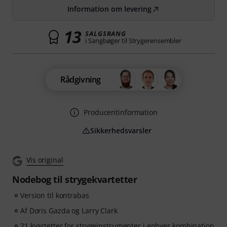
Information om levering
13
SALGSRANG
i Sangbøger til Strygerensembler
Rådgivning
Producentinformation
Sikkerhedsvarsler
Vis original
Nodebog til strygekvartetter
Version til kontrabas
Af Doris Gazda og Larry Clark
21 kvartetter for strygeinstrumenter i enhver kombination