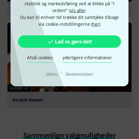
statistik og markedsføring ved at klikke på "I
Cello
orden!" (
vis alle
).
Du kan til enhver tid trække dit samtykke tilbage
via cookie-indstillingerne (
her
)
Lad os gøre det!
Afslå cookies
yderligere informationer
·
Udskriv
Databeskyttelsen
GUIDE
Double Basses
Sammenlign valgmuligheder