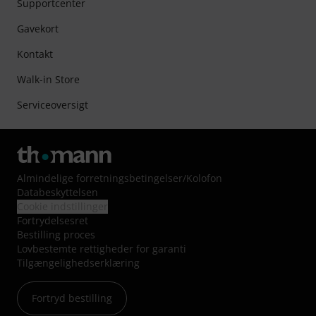
Supportcenter
Gavekort
Kontakt
Walk-in Store
Serviceoversigt
Almindelige forretningsbetingelser
/
Kolofon
Databeskyttelsen
Cookie indstillinger
Fortrydelsesret
Bestilling proces
Lovbestemte rettigheder for garanti
Tilgængelighedserklæring
Fortryd bestilling