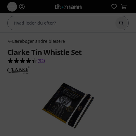
Start 
Lærebøger andre blæsere
Clarke Tin Whistle Set
4.4 ud af 5 stjerner fra 92 kundebedømmelser
(
92
)