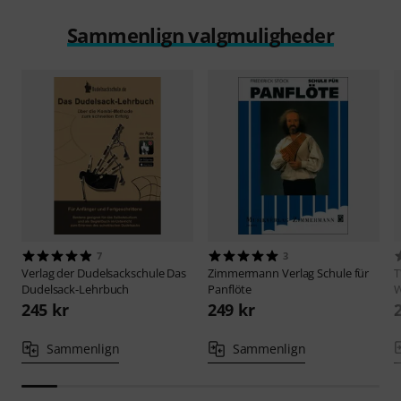
Sammenlign valgmuligheder
7
3
Verlag der Dudelsackschule
Das
Zimmermann Verlag
Schule für
T
Dudelsack-Lehrbuch
Panflöte
W
245 kr
249 kr
Sammenlign
Sammenlign