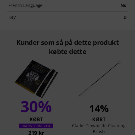
French Language
No
Key
D
Kunder som så på dette produkt
købte dette
30%
14%
KØBT
KØBT
Clarke Tinwhistle Cleaning
PRÆCIS DENNE VARE
Brush
219 kr