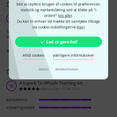
Vis oversættelse
blot acceptere brugen af cookies til præferencer,
statistik og markedsføring ved at klikke på "I
Sounds as it should
orden!" (
vis alle
).
S
Sutopat 03.01.2020
Du kan til enhver tid trække dit samtykke tilbage
via cookie-indstillingerne (
her
)
Good starters pack!
Does not sound as the cheap plastic ones.
Lad os gøre det!
1
0
ANMELD BEDØMMELSE
Afslå cookies
yderligere informationer
·
Udskriv
Databeskyttelsen
Vis oversættelse
A Superb Tin Whistle Teaching Set
M
MarciaOpp 19.08.2025
kompetence
indlæringsfaktor