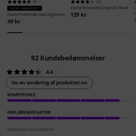
40
204
Clarke
Tinwhistle Original C Black
C
PASSER GARANTERET
B
129 kr
Clarke
Tinwhistle Cleaning Brush
49 kr
92
Kundebedømmelser
4.4
/ 5
lav en vurdering af produktet nu
KOMPETENCE
INDLÆRINGSFAKTOR
Retningslinjer for anmeldelser