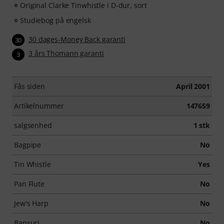
Original Clarke Tinwhistle i D-dur, sort
Studiebog på engelsk
30 dages-Money Back garanti
30
3 års Thomann garanti
3
Fås siden
April 2001
Artikelnummer
147659
salgsenhed
1 stk
Bagpipe
No
Tin Whistle
Yes
Pan Flute
No
Jew's Harp
No
Bansuri
No