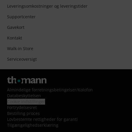
Leveringsomkostninger og leveringstider
Supportcenter
Gavekort
Kontakt
Walk-in Store
Serviceoversigt
Almindelige forretningsbetingelser
/
Kolofon
Databeskyttelsen
Cookie indstillinger
Fortrydelsesret
Bestilling proces
Lovbestemte rettigheder for garanti
Tilgængelighedserklæring