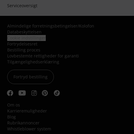
Serviceoversigt
Almindelige forretningsbetingelser
/
Kolofon
Databeskyttelsen
Cookie indstillinger
Fortrydelsesret
Bestilling proces
Lovbestemte rettigheder for garanti
Tilgængelighedserklæring
Fortryd bestilling
Om os
Karrieremuligheder
Blog
Rubrikannoncer
Whistleblower system