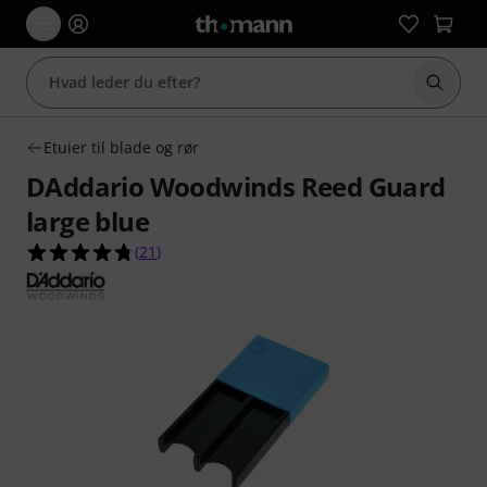
Start 
Etuier til blade og rør
DAddario Woodwinds Reed Guard
large blue
4.8 ud af 5 stjerner fra 21 kundebedømmelser
(
21
)