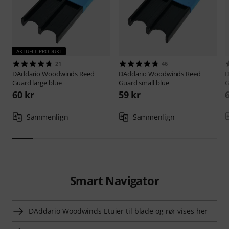
AKTUELT PRODUKT
21
46
DAddario Woodwinds
Reed
DAddario Woodwinds
Reed
D
Guard large blue
Guard small blue
G
60 kr
59 kr
Sammenlign
Sammenlign
Smart Navigator
DAddario Woodwinds Etuier til blade og rør vises her