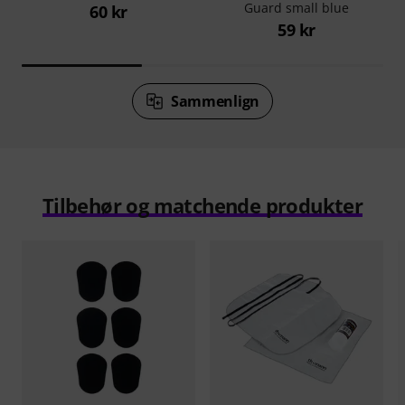
Guard small blue
60 kr
59 kr
Sammenlign
Tilbehør og matchende produkter