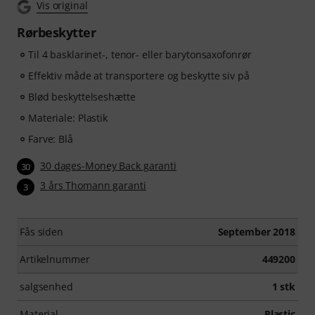
Vis original
Rørbeskytter
Til 4 basklarinet-, tenor- eller barytonsaxofonrør
Effektiv måde at transportere og beskytte siv på
Blød beskyttelseshætte
Materiale: Plastik
Farve: Blå
30 dages-Money Back garanti
30
3 års Thomann garanti
3
Fås siden
September 2018
Artikelnummer
449200
salgsenhed
1 stk
Material
Plastic