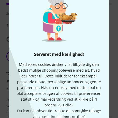
Retningslinjer for anmeldelser
12
Anmeldelser
Vis oversættelse
Buy this rather than a closed case if you live in
Serveret med kærlighed!
maritime NW Europe.
D
D.T.F. 09.03.2025
Med vores cookies ønsker vi at tilbyde dig den
bedst mulige shoppingoplevelse med alt, hvad
forarbejdning
der hører til. Dette inkluderer for eksempel
stabilitet
passende tilbud, personlige annoncer og gemte
præferencer. Hvis du er okay med dette, skal du
håndtering
blot acceptere brugen af cookies til præferencer,
statistik og markedsføring ved at klikke på "I
I've used closed reed cases with slots for moisturiser
orden!" (
vis alle
).
sachets until recently but have come to realise they can
Du kan til enhver tid trække dit samtykke tilbage
encourage black mould spots on cane reeds. Not a good
via cookie-indstillingerne (
her
)
thing ! I admit it has taken a long time for the penny to drop