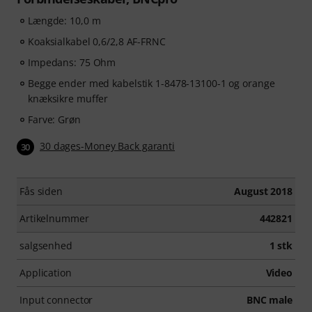
Længde: 10,0 m
Koaksialkabel 0,6/2,8 AF-FRNC
Impedans: 75 Ohm
Begge ender med kabelstik 1-8478-13100-1 og orange
knæksikre muffer
Farve: Grøn
30 dages-Money Back garanti
30
Fås siden
August 2018
Artikelnummer
442821
salgsenhed
1 stk
Application
Video
Input connector
BNC male