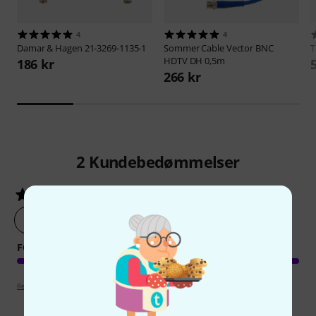
4
4
Damar & Hagen
21-3269-1135-1
Sommer Cable
Vector BNC
HDTV DH 0,5m
186 kr
266 kr
2
Kundebedømmelser
5
/ 5
lav en vurdering af produktet nu
FORARBEJDNING
Retningslinjer for anmeldelser