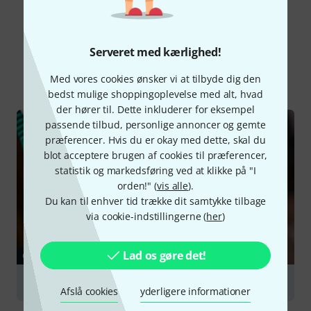
Vidste du?
Serveret med kærlighed!
Alle
Guide
Med vores cookies ønsker vi at tilbyde dig den
bedst mulige shoppingoplevelse med alt, hvad
der hører til. Dette inkluderer for eksempel
passende tilbud, personlige annoncer og gemte
præferencer. Hvis du er okay med dette, skal du
blot acceptere brugen af cookies til præferencer,
statistik og markedsføring ved at klikke på "I
orden!" (
vis alle
).
Du kan til enhver tid trække dit samtykke tilbage
via cookie-indstillingerne (
her
)
Lad os gøre det!
GUIDE
Cables
Afslå cookies
yderligere informationer