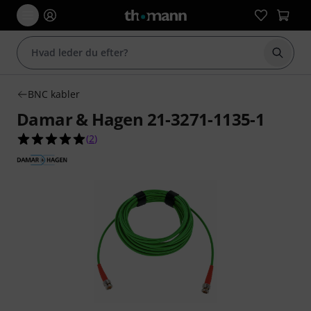
Start 
BNC kabler
Damar & Hagen 21-3271-1135-1
5.0 ud af 5 stjerner fra 2 kundebedømmelser
(
2
)