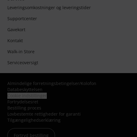
Leveringsomkostninger og leveringstider
Supportcenter
Gavekort
Kontakt
Walk-in Store
Serviceoversigt
Almindelige forretningsbetingelser
/
Kolofon
Databeskyttelsen
Cookie indstillinger
Fortrydelsesret
Bestilling proces
Lovbestemte rettigheder for garanti
Tilgængelighedserklæring
Fortryd bestilling