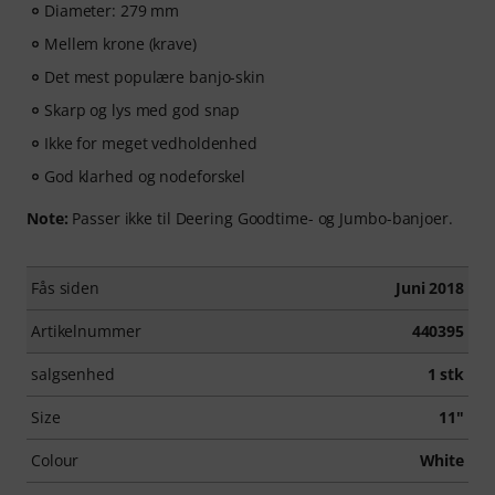
Diameter: 279 mm
Mellem krone (krave)
Det mest populære banjo-skin
Skarp og lys med god snap
Ikke for meget vedholdenhed
God klarhed og nodeforskel
Note:
Passer ikke til Deering Goodtime- og Jumbo-banjoer.
Fås siden
Juni 2018
Artikelnummer
440395
salgsenhed
1 stk
Size
11"
Colour
White