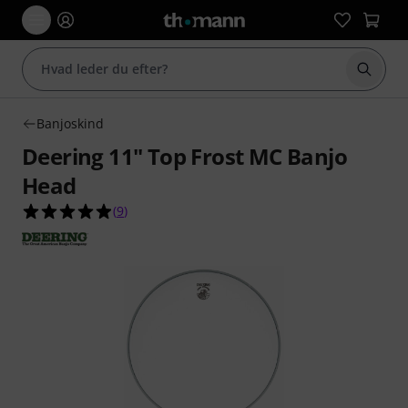
Start 
Banjoskind
Deering 11" Top Frost MC Banjo
Head
4.9 ud af 5 stjerner fra 9 kundebedømmelser
(
9
)