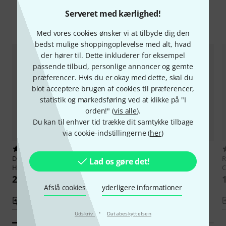
Serveret med kærlighed!
Sammenlign valgmuligheder
Med vores cookies ønsker vi at tilbyde dig den
bedst mulige shoppingoplevelse med alt, hvad
der hører til. Dette inkluderer for eksempel
passende tilbud, personlige annoncer og gemte
præferencer. Hvis du er okay med dette, skal du
blot acceptere brugen af cookies til præferencer,
statistik og markedsføring ved at klikke på "I
orden!" (
vis alle
).
Du kan til enhver tid trække dit samtykke tilbage
via cookie-indstillingerne (
her
)
2
34
Deering
11" Top Frost HC Banjo
Remo
11" Medium Collar Banjo
Lad os gøre det!
Head
Head
C
258 kr
184 kr
Afslå cookies
yderligere informationer
Sammenlign
Sammenlign
·
Udskriv
Databeskyttelsen