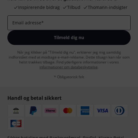
Inspirerende bidrag
Tilbud
Thomann-indsigter
Email adresse
*
Tilmeld dig nu
Når jeg klikker på "Tilmeld dig nu", erklærer jeg mig samtidig
indforstået med at modtage e-mail-reklame. Dette tilsagn kan når som
helst trækkes tilbage. Find yderligere informationer i vores
informationer om databeskyttelse
.
* Obligatorisk felt
Handl og betal sikkert
Sikker betaling med Bankoverførsel, PayPal,
Klarna Betal