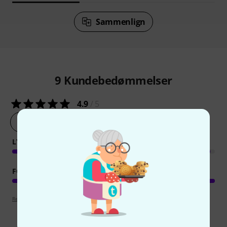
Sammenlign
9
Kundebedømmelser
4.9
/ 5
lav en vurdering af produktet nu
LYD
FORARBEJDNING
Retningslinjer for anmeldelser