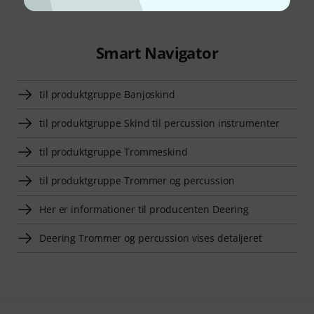
Smart Navigator
til produktgruppe Banjoskind
til produktgruppe Skind til percussion instrumenter
til produktgruppe Trommeskind
til produktgruppe Trommer og percussion
Her er informationer til producenten Deering
Deering Trommer og percussion vises detaljeret