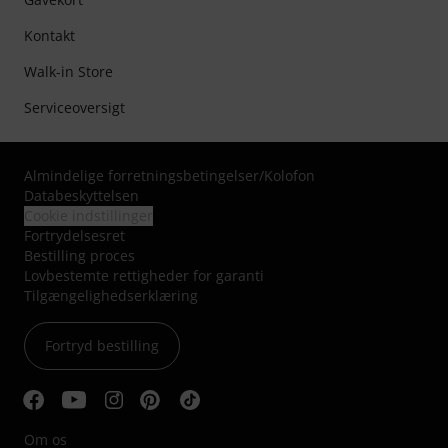
Kontakt
Walk-in Store
Serviceoversigt
Almindelige forretningsbetingelser
/
Kolofon
Databeskyttelsen
Cookie indstillinger
Fortrydelsesret
Bestilling proces
Lovbestemte rettigheder for garanti
Tilgængelighedserklæring
Fortryd bestilling
Om os