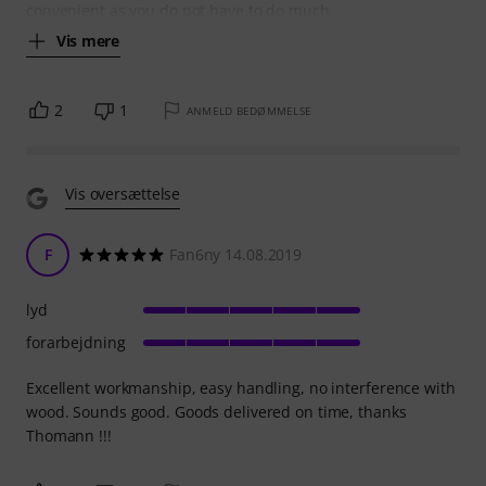
convenient as you do not have to do much
Vis mere
2
1
ANMELD BEDØMMELSE
Vis oversættelse
F
Fan6ny 14.08.2019
lyd
forarbejdning
Excellent workmanship, easy handling, no interference with
wood. Sounds good. Goods delivered on time, thanks
Thomann !!!