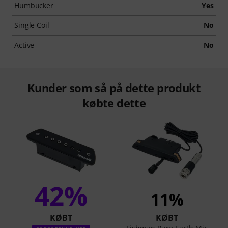
Humbucker
Yes
Single Coil
No
Active
No
Kunder som så på dette produkt
købte dette
42%
11%
KØBT
KØBT