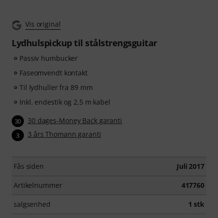
Vis original
Lydhulspickup til stålstrengsguitar
Passiv humbucker
Faseomvendt kontakt
Til lydhuller fra 89 mm
Inkl. endestik og 2,5 m kabel
30 dages-Money Back garanti
30
3 års Thomann garanti
3
Fås siden
Juli 2017
Artikelnummer
417760
salgsenhed
1 stk