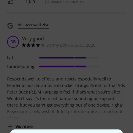
1
0
ANMELD BEDØMMELSE
Vis oversættelse
Very good
DB
Danny Boy 86 30.03.2026
lyd
forarbejdning
Responds well to effects and reacts especially well to
Fender acousctic amps and nickel strings. Great for that 90s
Peter Buck (R.E.M.) arpeggio feel if that's what you're after.
Wouldn't say it's the most natural sounding pickup out
there, but you can't get everything out of one device, right?
Easy mount, only wish it didn't protrude quite as much out
of the
Vis mere