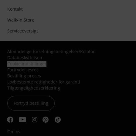
Kontakt
Walk-in Store
Serviceoversigt
Almindelige forretningsbetingelser
/
Kolofon
Databeskyttelsen
Cookie indstillinger
Fortrydelsesret
Bestilling proces
Lovbestemte rettigheder for garanti
Tilgængelighedserklæring
Fortryd bestilling
Om os