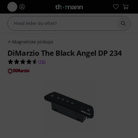
Start 
Magnetiske pickups
DiMarzio The Black Angel DP 234
4.6 ud af 5 stjerner fra 16 kundebedømmelser
(
16
)