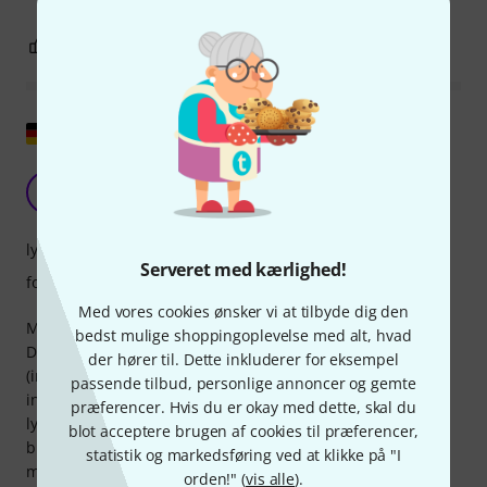
0
0
ANMELD BEDØMMELSE
Vis original
Kan varmt anbefales!
G
guitarsKK 30.11.2019
lyd
Serveret med kærlighed!
forarbejdning
Med vores cookies ønsker vi at tilbyde dig den
Mens jeg søgte efter en magnetisk pickup, valgte jeg
bedst mulige shoppingoplevelse med alt, hvad
DiMarzio DP 234. Mine grunde til at vælge den var: - passiv
der hører til. Dette inkluderer for eksempel
(ingen irriterende batteriskift eller "tilstopning" af
passende tilbud, personlige annoncer og gemte
instrumentet) - justerbare polstykker (til justering af
præferencer. Hvis du er okay med dette, skal du
lydstyrken på individuelle strenge) - humbucker (ingen
blot acceptere brugen af cookies til præferencer,
brummen eller baggrundsstøj) - diskret udseende (nogle
statistik og markedsføring ved at klikke på "I
modeller fra andre producenter er for prangende til min
orden!" (
vis alle
).