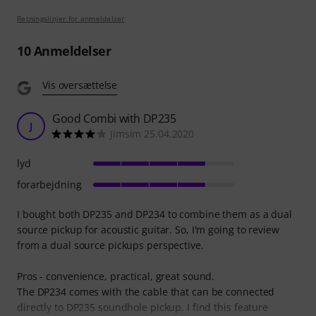
Retningslinjer for anmeldelser
10
Anmeldelser
Vis oversættelse
Good Combi with DP235
J
Jimsim 25.04.2020
lyd
forarbejdning
I bought both DP235 and DP234 to combine them as a dual
source pickup for acoustic guitar. So, I'm going to review
from a dual source pickups perspective.
Pros - convenience, practical, great sound.
The DP234 comes with the cable that can be connected
directly to DP235 soundhole pickup. I find this feature