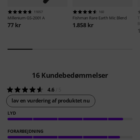
11057
160
Millenium
GS-2001 A
Fishman
Rare Earth Mic Blend
B
77 kr
1.858 kr
16
Kundebedømmelser
4.6
/ 5
lav en vurdering af produktet nu
LYD
FORARBEJDNING