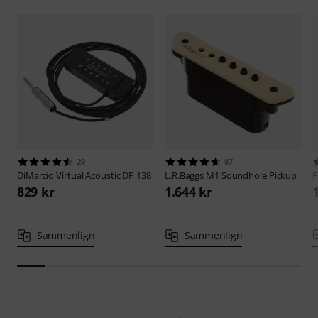
29
87
DiMarzio
Virtual Acoustic DP 138
L.R.Baggs
M1 Soundhole Pickup
F
829 kr
1.644 kr
Sammenlign
Sammenlign