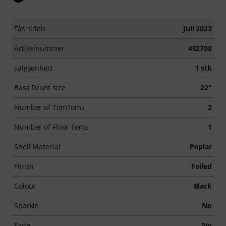
Fås siden
Juli 2022
Artikelnummer
482708
salgsenhed
1 stk
Bass Drum size
22"
Number of TomToms
2
Number of Floor Toms
1
Shell Material
Poplar
Finish
Foiled
Colour
Black
Sparkle
No
Fade
No