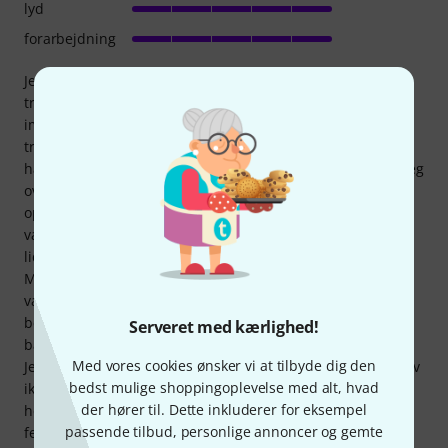
lyd
forarbejdning
Jeg er faktisk guitarist og brugte tidligere et elektronisk
trommesæt til mine indspilninger. Men jeg var aldrig rigtig
imponeret over det. Jeg havde brug for et ordentligt
trommesæt. Men hvilket et skulle jeg vælge? Jeg ville ikke
have et helt billigt et, så jeg kiggede i mellemprisklassen. Jeg
overvejede Paiste, Pearl og Sonor... og gennem Thomann
opdagede jeg også Drum Craft. Da jeg ikke kendte mærket,
var jeg naturligvis lidt skeptisk, men jeg kunne også godt
lide udseendet. Efter lidt omfattende research så jeg, at
Mike Terrana også havde lagt navn til det, og flere videoer
var overbevisende med hensyn til lyd. Jeg endte med at
bestille "Impulz"-sættet på grund af den ekstra arm og
Serveret med kærlighed!
bækken. Bækkenet er godt, Millenium-armen er elendigt...
Med vores cookies ønsker vi at tilbyde dig den
Jeg erstattede det med et Gibraltar-bækken ;-). Men jeg blev
bedst mulige shoppingoplevelse med alt, hvad
ikke skuffet. Lyden er præcis, hvad jeg ønskede (jeg spiller
der hører til. Dette inkluderer for eksempel
heavy metal). Masser af slagkraft og kraft. Håndværket er
passende tilbud, personlige annoncer og gemte
fejlfrit. Alt er perfekt. Stemmeskruerne er, når de spændes