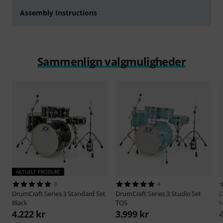
Assembly Instructions
Sammenlign valgmuligheder
AKTUELT PRODUKT
3
4
DrumCraft
Series 3 Standard Set
DrumCraft
Series 3 Studio Set
D
Black
TQS
N
4.222 kr
3.999 kr