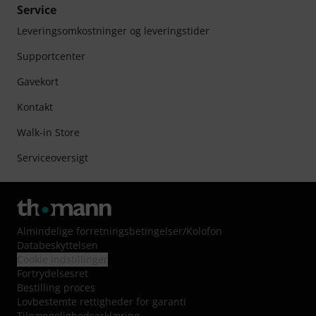
Service
Leveringsomkostninger og leveringstider
Supportcenter
Gavekort
Kontakt
Walk-in Store
Serviceoversigt
Almindelige forretningsbetingelser
/
Kolofon
Databeskyttelsen
Cookie indstillinger
Fortrydelsesret
Bestilling proces
Lovbestemte rettigheder for garanti
Tilgængelighedserklæring