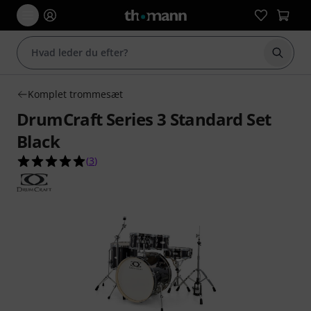
Start 
Komplet trommesæt
DrumCraft Series 3 Standard Set
Black
5.0 ud af 5 stjerner fra 3 kundebedømmelser
(
3
)