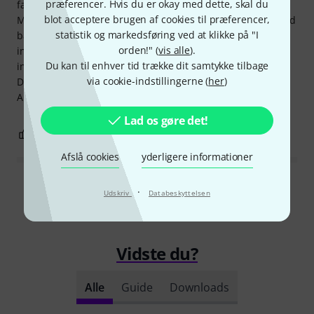
præferencer. Hvis du er okay med dette, skal du
fast i hånden, bundsolide... hvilket ikke kan siges om
blot acceptere brugen af cookies til præferencer,
Millennium-armen. Jeg har siden tilføjet to ekstra arme med
statistik og markedsføring ved at klikke på "I
bækkener til hvert af bækkenstativene, og der er absolut
orden!" (
vis alle
).
ingen vaklen. Jeg bestilte også et stativ fra Pearl, og der er
Du kan til enhver tid trække dit samtykke tilbage
ingen forskel i kvaliteten. Jeg købte også ekstra tammer fra
via cookie-indstillingerne (
her
)
Drum Crafts nyere serie, og de passer perfekt lydmæssigt.
Alt i alt er jeg yderst tilfreds og kan varmt anbefale det.
Lad os gøre det!
0
0
ANMELD BEDØMMELSE
Afslå cookies
yderligere informationer
Læs alle anmeldelser
·
Udskriv
Databeskyttelsen
Vidste du?
Alle
Guide
Downloads