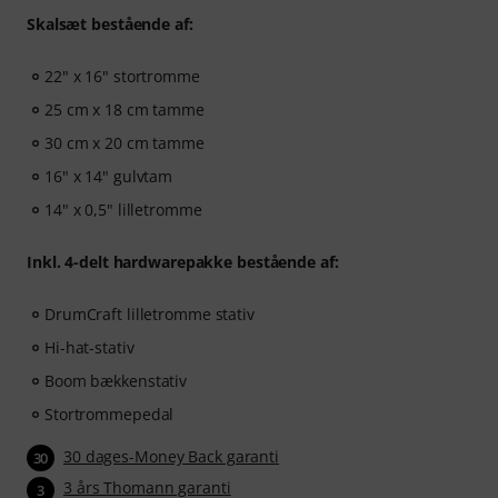
you motivated.
Skalsæt bestående af:
- Unlimited access
to lessons across the drums, piano,
guitar, bass, and vocals.
22" x 16" stortromme
25 cm x 18 cm tamme
After your order has been shipped, you will
automatically receive the activation code via email. The
30 cm x 20 cm tamme
subscription ends automatically after expiration.
16" x 14" gulvtam
14" x 0,5" lilletromme
Inkl. 4-delt hardwarepakke bestående af:
DrumCraft lilletromme stativ
Hi-hat-stativ
Boom bækkenstativ
Stortrommepedal
30 dages-Money Back garanti
30
3 års Thomann garanti
3