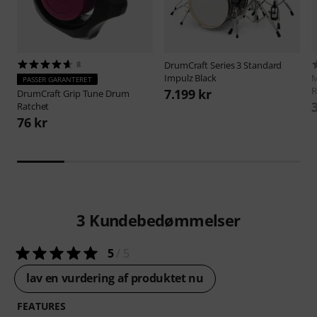
8
DrumCraft
Series 3 Standard
Impulz Black
M
PASSER GARANTERET
R
7.199 kr
DrumCraft
Grip Tune Drum
Ratchet
76 kr
3
Kundebedømmelser
5
/ 5
lav en vurdering af produktet nu
FEATURES