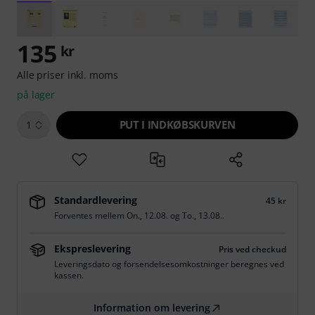
135
kr
Alle priser inkl. moms
på lager
PUT I INDKØBSKURVEN
1
Standardlevering
45 kr
Forventes mellem
On., 12.08.
og
To., 13.08.
.
Ekspreslevering
Pris ved checkud
Leveringsdato og forsendelsesomkostninger beregnes ved
kassen.
Information om levering