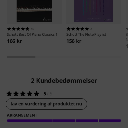
49
2
Schott
Best Of Piano Classics 1
Schott
The Flute Playlist
B
N
166 kr
156 kr
2
Kundebedømmelser
5
/ 5
lav en vurdering af produktet nu
ARRANGEMENT