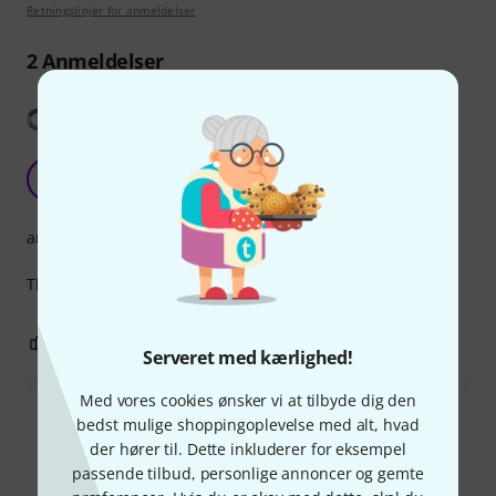
Retningslinjer for anmeldelser
2
Anmeldelser
Vis oversættelse
Nicely produced, and interesting
MV
Matthew V 21.04.2026
arrangement
This is a fine edition of a seminal 20th-century work.
0
0
ANMELD BEDØMMELSE
Serveret med kærlighed!
Med vores cookies ønsker vi at tilbyde dig den
bedst mulige shoppingoplevelse med alt, hvad
Læs alle anmeldelser
der hører til. Dette inkluderer for eksempel
passende tilbud, personlige annoncer og gemte