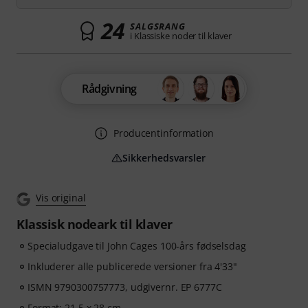
24
SALGSRANG
i Klassiske noder til klaver
Rådgivning
Producentinformation
Sikkerhedsvarsler
Vis original
Klassisk nodeark til klaver
Specialudgave til John Cages 100-års fødselsdag
Inkluderer alle publicerede versioner fra 4'33"
ISMN 9790300757773, udgivernr. EP 6777C
Format: 21,5 x 28 cm