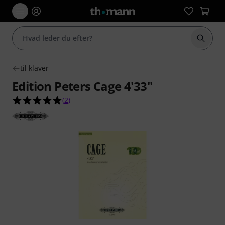
Start 
til klaver
Edition Peters Cage 4'33''
5.0 ud af 5 stjerner fra 2 kundebedømmelser
(
2
)