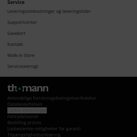
Service
Leveringsomkostninger og leveringstider
Supportcenter
Gavekort
Kontakt
Walk-in Store
Serviceoversigt
Almindelige forretningsbetingelser
/
Kolofon
Databeskyttelsen
Cookie indstillinger
Fortrydelsesret
Bestilling proces
Lovbestemte rettigheder for garanti
Tilgængelighedserklæring