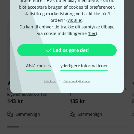
præferencer. Hvis du er okay med dette, skal du
blot acceptere brugen af cookies til præferencer,
Sammenlign valgmuligheder
statistik og markedsføring ved at klikke på "I
orden!" (
vis alle
).
Du kan til enhver tid trække dit samtykke tilbage
via cookie-indstillingerne (
her
)
Lad os gøre det!
Afslå cookies
yderligere informationer
·
Udskriv
Databeskyttelsen
1
2
Edition Peters
Diabelli
Edition Peters
Satie Klavierwerke
E
Jugendfreuden op. 163
1
K
143 kr
135 kr
Sammenlign
Sammenlign