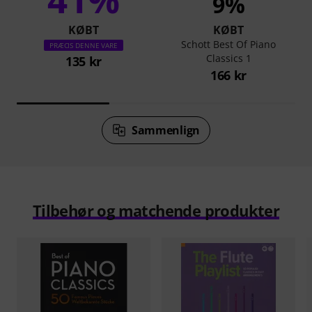
9%
KØBT
KØBT
Schott Best Of Piano
PRÆCIS DENNE VARE
Classics 1
135 kr
166 kr
Sammenlign
Tilbehør og matchende produkter