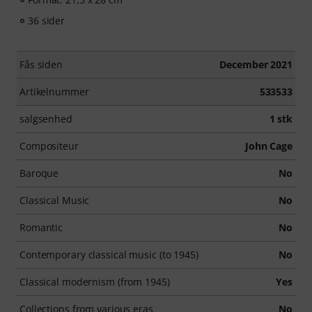
36 sider
Fås siden
December 2021
Artikelnummer
533533
salgsenhed
1 stk
Compositeur
John Cage
Baroque
No
Classical Music
No
Romantic
No
Contemporary classical music (to 1945)
No
Classical modernism (from 1945)
Yes
Collections from various eras
No