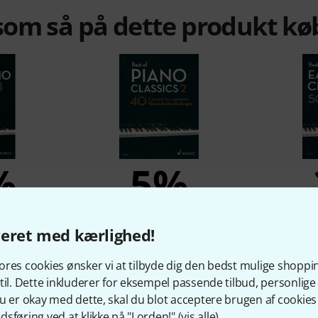
om så på dette produkt kø
%
5%
KØBT
veret med kærlighed!
asy Piano
Schott Best Of Piano Classics 2
Schott B
1
190 kr
res cookies ønsker vi at tilbyde dig den bedst mulige shoppi
r
til. Dette inkluderer for eksempel passende tilbud, personli
u er okay med dette, skal du blot acceptere brugen af cookies t
sføring ved at klikke på "I orden!" (
vis alle
).