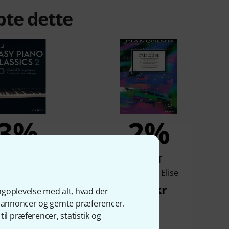
bte dette
3%
2%
KØBT
KØBT
est of Easy Piano
Schott Für Elise
Classics 2
186 kr
ngoplevelse med alt, hvad der
152 kr
ge annoncer og gemte præferencer.
il præferencer, statistik og