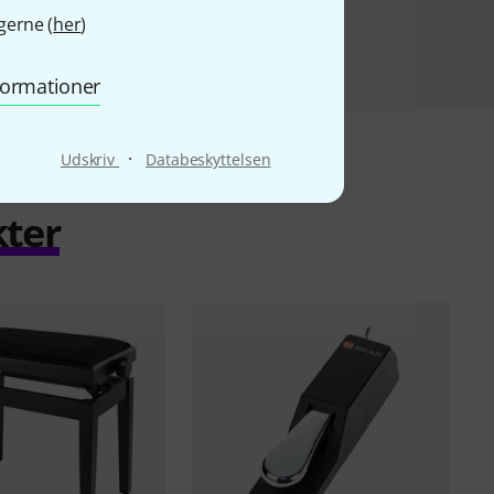
gerne (
her
)
nformationer
·
Udskriv
Databeskyttelsen
kter