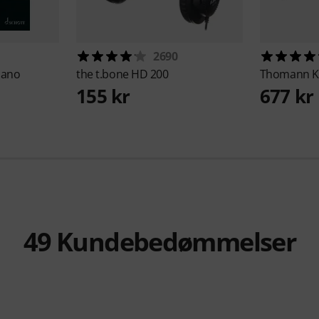
2690
iano
the t.bone
HD 200
Thomann
K
155 kr
677 kr
49
Kundebedømmelser