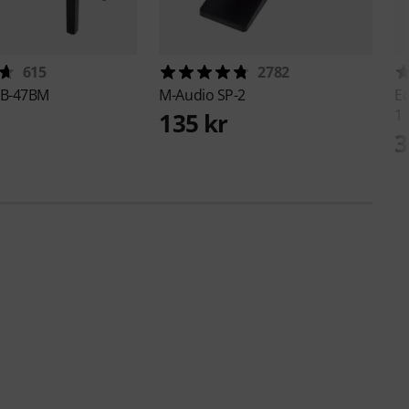
615
2782
B-47BM
M-Audio
SP-2
Ed
1
135 kr
3