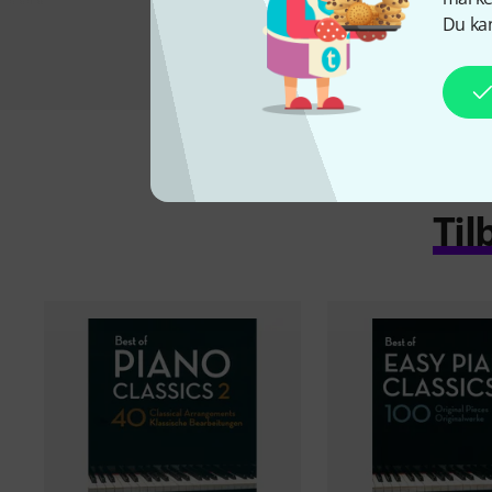
Du kan
Til