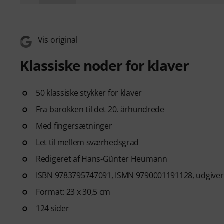
Vis original
Klassiske noder for klaver
50 klassiske stykker for klaver
Fra barokken til det 20. århundrede
Med fingersætninger
Let til mellem sværhedsgrad
Redigeret af Hans-Günter Heumann
ISBN 9783795747091, ISMN 9790001191128, udgiver
Format: 23 x 30,5 cm
124 sider