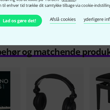
 til enhver tid trække dit samtykke tilbage via cookie-indstillin
Sammenlign
Afslå cookies
yderligere i
Lad os gøre det!
behør og matchende produ