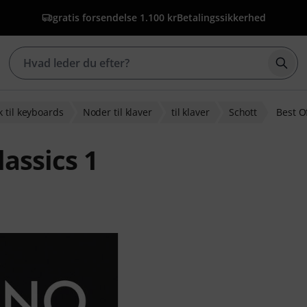
gratis forsendelse 1.100 kr
Betalingssikkerhed
Star
 til keyboards
Noder til klaver
til klaver
Schott
Best O
lassics 1
edømmelser