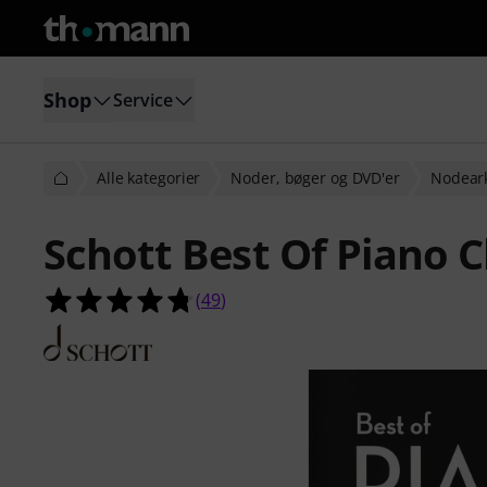
Shop
Service
Alle kategorier
Noder, bøger og DVD'er
Nodeark
Schott Best Of Piano C
4.8 ud af 5 stjerner fra 49 kundeb
(
49
)