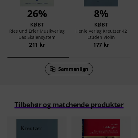
26%
8%
KØBT
KØBT
Ries und Erler Musikverlag
Henle Verlag Kreutzer 42
Das Skalensystem
Etüden Violin
211 kr
177 kr
Sammenlign
Tilbehør og matchende produkter