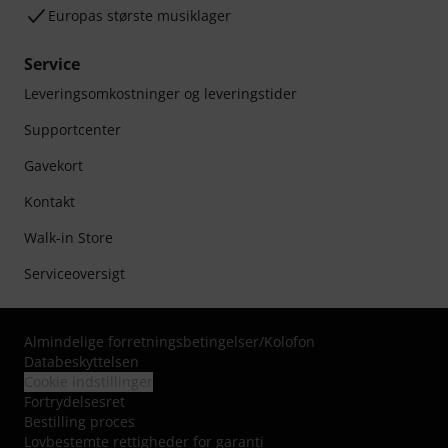
Europas største musiklager
Service
Leveringsomkostninger og leveringstider
Supportcenter
Gavekort
Kontakt
Walk-in Store
Serviceoversigt
Almindelige forretningsbetingelser
/
Kolofon
Databeskyttelsen
Cookie indstillinger
Fortrydelsesret
Bestilling proces
Lovbestemte rettigheder for garanti