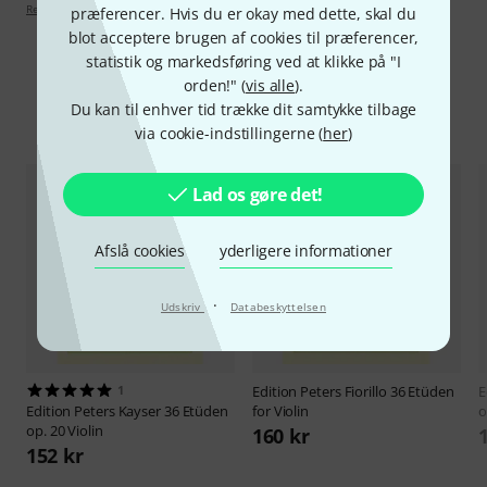
Retningslinjer for anmeldelser
præferencer. Hvis du er okay med dette, skal du
blot acceptere brugen af cookies til præferencer,
statistik og markedsføring ved at klikke på "I
orden!" (
vis alle
).
Du kan til enhver tid trække dit samtykke tilbage
Sammenlign valgmuligheder
via cookie-indstillingerne (
her
)
Lad os gøre det!
Afslå cookies
yderligere informationer
·
Udskriv
Databeskyttelsen
1
Edition Peters
Fiorillo 36 Etüden
E
Edition Peters
Kayser 36 Etüden
for Violin
o
op. 20 Violin
160 kr
152 kr