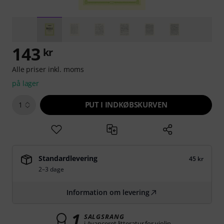
143
kr
Alle priser inkl. moms
på lager
PUT I INDKØBSKURVEN
1
Standardlevering
45 kr
2–3 dage
Information om levering
1
SALGSRANG
i Avanceret litteratur for violin