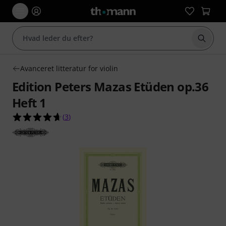
Start 
Avanceret litteratur for violin
Edition Peters Mazas Etüden op.36
Heft 1
4.7 ud af 5 stjerner fra 3 kundebedømmelser
(
3
)