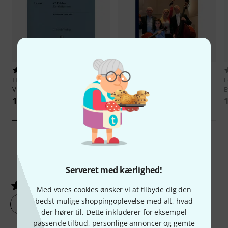
3
Schott
Leichtigkeit
Henle Verlag
Kreutzer 42 Etüden
Streichermethodik
E
Violin
E
194 kr
177 kr
3
Kundebedømmelser
Serveret med kærlighed!
4.7
/ 5
Med vores cookies ønsker vi at tilbyde dig den
bedst mulige shoppingoplevelse med alt, hvad
lav en vurdering af produktet nu
der hører til. Dette inkluderer for eksempel
passende tilbud, personlige annoncer og gemte