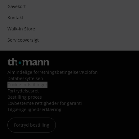
Gavekort
Kontakt
Walk-in Store
Serviceoversigt
Almindelige forretningsbetingelser
/
Kolofon
Databeskyttelsen
Cookie indstillinger
Fortrydelsesret
Bestilling proces
Lovbestemte rettigheder for garanti
Tilgængelighedserklæring
Fortryd bestilling