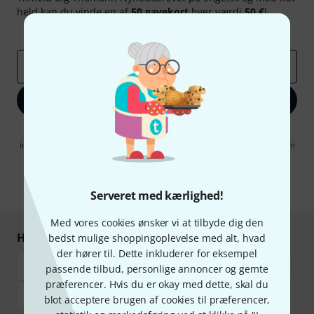
held kan du vinde en af
50 gavekort
hver værdi
50 €
!
Inspirerende bidrag
Tilbud
Thomann-indsigter
Email adresse
*
Tilmeld dig nu
Når jeg klikker på "Tilmeld dig nu", erklærer jeg mig samtidig
indforstået med at modtage e-mail-reklame. Dette tilsagn kan når som
helst trækkes tilbage. Find yderligere informationer i vores
informationer om databeskyttelse
.
* Obligatorisk felt
Serveret med kærlighed!
Med vores cookies ønsker vi at tilbyde dig den
Handl og betal sikkert
bedst mulige shoppingoplevelse med alt, hvad
der hører til. Dette inkluderer for eksempel
passende tilbud, personlige annoncer og gemte
præferencer. Hvis du er okay med dette, skal du
blot acceptere brugen af cookies til præferencer,