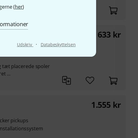
gerne (
her
)
nformationer
633
kr
·
Udskriv
Databeskyttelsen
 tæt placerede spoler
t ...
1.555
kr
cker pickups
 installationssystem