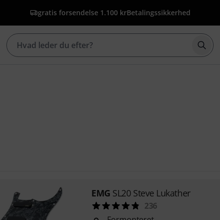
gratis forsendelse 1.100 kr
Betalingssikkerhed
Star
EMG
SL20 Steve Lukather
236
Formonteret