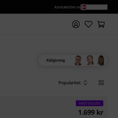
Kontakt
Om os
DA / KR
t søgning med søgeord {searchTerm}
Rådgivning
Popularitet
MEST SOLGTE
1.699
kr