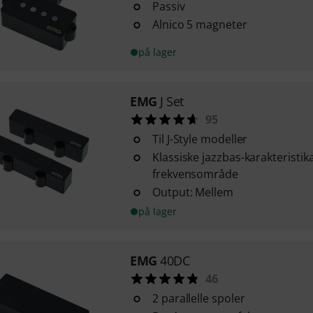
Passiv
Alnico 5 magneter
på lager
EMG
J Set
95
Til J-Style modeller
Klassiske jazzbas-karakteristi
frekvensområde
Output: Mellem
på lager
EMG
40DC
46
2 parallelle spoler