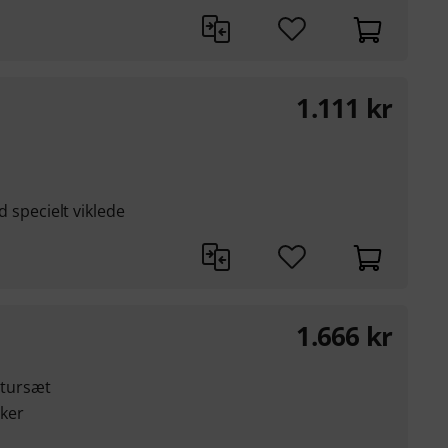
1.111
kr
ed specielt viklede
1.666
kr
atursæt
ker