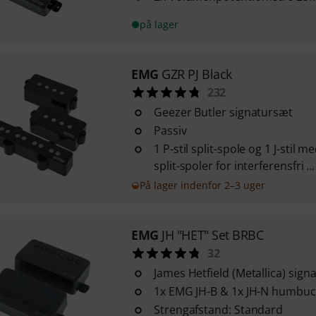
på lager
EMG
GZR PJ Black
232
Geezer Butler signatursæt
Passiv
1 P-stil split-spole og 1 J-stil m
split-spoler for interferensfri ...
På lager indenfor 2–3 uger
EMG
JH "HET" Set BRBC
32
James Hetfield (Metallica) sign
1x EMG JH-B & 1x JH-N humbuc
Strengafstand: Standard