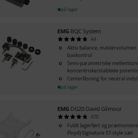
på lager
EMG
BQC System
44
Aktiv balance, mastervolumen
baskontrol
Semi-parametriske mellemtone
koncentriske/stablede potent
Centerlåsning for neutral indsti
på lager
EMG
DG20 David Gilmour
475
Fuldt lagerført og præmontere
Floyd) Signature ST-style sæt