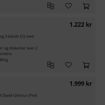
1.222
kr
 og 3-bånds EQ med
r og diskanter over 2
iometre
lling
1.999
kr
t David Gilmour (Pink