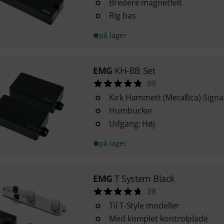
Bredere magnetfelt
Rig bas
på lager
EMG
KH-BB Set
99
Kirk Hammett (Metallica) Sign
Humbucker
Udgang: Høj
på lager
EMG
T System Black
28
Til T-Style modeller
Med komplet kontrolplade