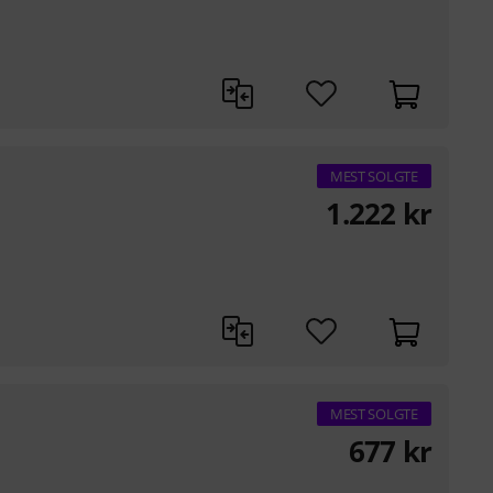
MEST SOLGTE
1.222
kr
MEST SOLGTE
677
kr