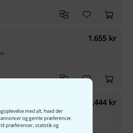
1.655
kr
iv
1.444
kr
ngoplevelse med alt, hvad der
 (nakke) humbuckers
ge annoncer og gemte præferencer.
il præferencer, statistik og