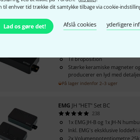
 til enhver tid trække dit samtykke tilbage via cookie-indstillin
på lager
Afslå cookies
yderligere i
Lad os gøre det!
EMG
81 Black
692
Aktiv humbucker
Til broposition
Stærke keramiske magneter og
producerer en lyd med detaljere
På lager indenfor 2–3 uger
EMG
JH "HET" Set BC
238
1x EMG JH-B og 1x JH-N humbu
Inkl. EMG's eksklusive loddefri
2x Volumenpotentiometre 25k