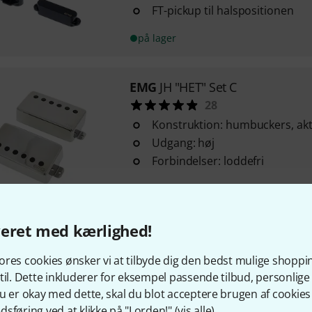
FT-pickup til halspositionen
på lager
EMG
JH "HET" Set C
28
Konstruktion: humbuckers, akt
Udgang: høj
Forbindelser: loddefri
på lager
veret med kærlighed!
EMG
57/66 Set BK
59
res cookies ønsker vi at tilbyde dig den bedst mulige shoppi
1x EMG 57 (bro) og 1x EMG 66
til. Dette inkluderer for eksempel passende tilbud, personli
Standard strengafstand
u er okay med dette, skal du blot acceptere brugen af cookies t
sføring ved at klikke på "I orden!" (
vis alle
).
Farve: Sort