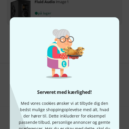
Fluid Audio
Image 1
på lager
10.490
kr
Gratis levering fra 1.100 kr
Alle priser er inkl. moms
Kan du lide det du ser?
Del
Hjælp og feedback
Serveret med kærlighed!
Med vores cookies ønsker vi at tilbyde dig den
bedst mulige shoppingoplevelse med alt, hvad
der hører til. Dette inkluderer for eksempel
passende tilbud, personlige annoncer og gemte
præferencer. Hvis du er okay med dette, skal du