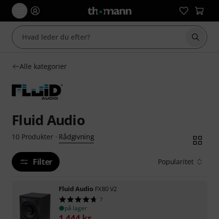
Start 
Alle kategorier
Fluid Audio
Rådgivning
10
Produkter
·
Filter
Popularitet
Fluid Audio
FX80 V2
7
på lager
1.444
kr