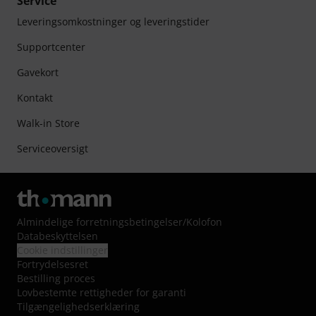
Service
Leveringsomkostninger og leveringstider
Supportcenter
Gavekort
Kontakt
Walk-in Store
Serviceoversigt
Almindelige forretningsbetingelser
/
Kolofon
Databeskyttelsen
Cookie indstillinger
Fortrydelsesret
Bestilling proces
Lovbestemte rettigheder for garanti
Tilgængelighedserklæring