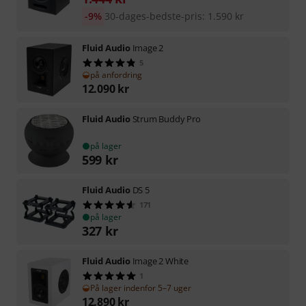
-9%
30-dages-bedste-pris
:
1.590
kr
Fluid Audio
Image 2
5
på anfordring
12.090
kr
Fluid Audio
Strum Buddy Pro
på lager
599
kr
Fluid Audio
DS 5
171
på lager
327
kr
Fluid Audio
Image 2 White
1
På lager indenfor 5–7 uger
12.890
kr