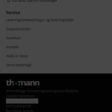
Europas største musiklager
Service
Leveringsomkostninger og leveringstider
Supportcenter
Gavekort
Kontakt
Walk-in Store
Serviceoversigt
Almindelige forretningsbetingelser
/
Kolofon
Databeskyttelsen
Cookie indstillinger
Fortrydelsesret
Bestilling proces