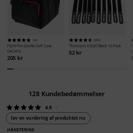
140
8902
Flyht Pro
Gorilla Soft Case
Thomann
V2020 Black 10 Pack
F
GAC410
G
52 kr
205 kr
128
Kundebedømmelser
4.9
/ 5
lav en vurdering af produktet nu
HÅNDTERING