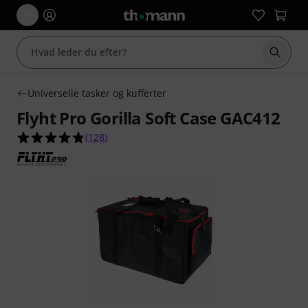
Start 
Universelle tasker og kufferter
Flyht Pro Gorilla Soft Case GAC412
4.9 ud af 5 stjerner fra 128 kundebedømmelser
(
128
)