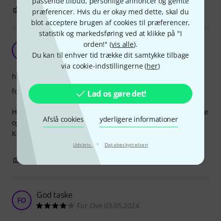
passende tilbud, personlige annoncer og gemte
0
0
ANMELD BEDØMMELSE
præferencer. Hvis du er okay med dette, skal du
blot acceptere brugen af cookies til præferencer,
statistik og markedsføring ved at klikke på "I
orden!" (
vis alle
).
Transport taske
MJ
Du kan til enhver tid trække dit samtykke tilbage
Morten Jakobsen 01.11.2023
via cookie-indstillingerne (
her
)
håndtering
forarbejdning
Lad os gøre det!
Har købt denne taske til nogle af mine LED spots. Solid taske
Afslå cookies
yderligere informationer
og kvalitet. Med rum inddeling, så spots ikke bliver ridset.
Kan klart anbefales. God pris.
·
Udskriv
Databeskyttelsen
0
0
ANMELD BEDØMMELSE
God taske
FO
Fur Ove 03.05.2024