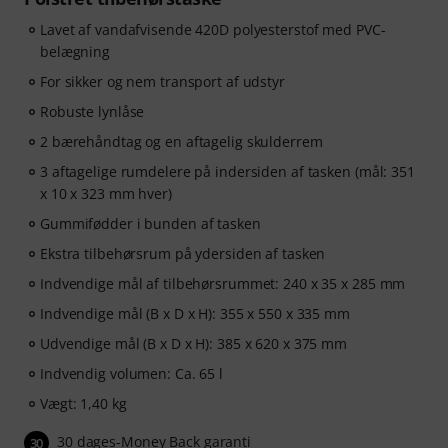
Lavet af vandafvisende 420D polyesterstof med PVC-
belægning
For sikker og nem transport af udstyr
Robuste lynlåse
2 bærehåndtag og en aftagelig skulderrem
3 aftagelige rumdelere på indersiden af tasken (mål: 351
x 10 x 323 mm hver)
Gummifødder i bunden af tasken
Ekstra tilbehørsrum på ydersiden af tasken
Indvendige mål af tilbehørsrummet: 240 x 35 x 285 mm
Indvendige mål (B x D x H): 355 x 550 x 335 mm
Udvendige mål (B x D x H): 385 x 620 x 375 mm
Indvendig volumen: Ca. 65 l
Vægt: 1,40 kg
30 dages-Money Back garanti
30