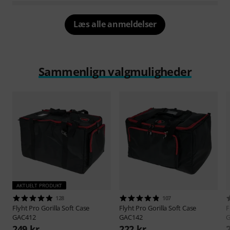
Læs alle anmeldelser
Sammenlign valgmuligheder
AKTUELT PRODUKT
128
107
Flyht Pro
Gorilla Soft Case
Flyht Pro
Gorilla Soft Case
F
GAC412
GAC142
G
249 kr
222 kr