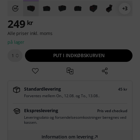
+3
249
kr
Alle priser inkl. moms
på lager
PUT I INDKØBSKURVEN
1
Standardlevering
45 kr
Forventes mellem
On., 12.08.
og
To., 13.08.
.
Ekspreslevering
Pris ved checkud
Leveringsdato og forsendelsesomkostninger beregnes ved
kassen.
Information om levering