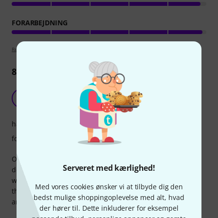
FORARBEJDNING
Retningslinjer for anmeldelser
89
Anmeldelser
Nice pack for the price.
NL
Niklas Lamhauge 21.08.2023
håndtering
forarbejdning
Overall, it’s a good bag, but the Velcro only holds the
Serveret med kærlighed!
departments in the sites. It would have been nice, if there
was also Velcro in the bottom of the bag. If you have small
Med vores cookies ønsker vi at tilbyde dig den
things like plugs and cables lying in the departments, they
bedst mulige shoppingoplevelse med alt, hvad
are all over the back. But still, good quality for the price.
der hører til. Dette inkluderer for eksempel