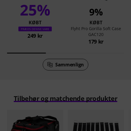
25%
9%
KØBT
KØBT
Flyht Pro Gorilla Soft Case
PRÆCIS DENNE VARE
GAC120
249 kr
179 kr
Sammenlign
Tilbehør og matchende produkter