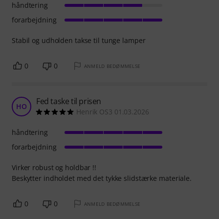
håndtering
forarbejdning
Stabil og udholden takse til tunge lamper
0
0
ANMELD BEDØMMELSE
Fed taske til prisen
HO
Henrik OS3 01.03.2026
håndtering
forarbejdning
Virker robust og holdbar !!
Beskytter indholdet med det tykke slidstærke materiale.
0
0
ANMELD BEDØMMELSE