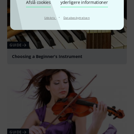
Afslå cookies
yderligere informationer
·
Udskriv
Databeskyttelsen
GUIDE
Choosing a Beginner's Instrument
GUIDE