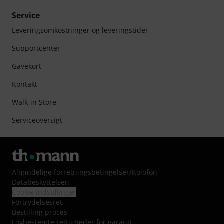
Service
Leveringsomkostninger og leveringstider
Supportcenter
Gavekort
Kontakt
Walk-in Store
Serviceoversigt
Almindelige forretningsbetingelser
/
Kolofon
Databeskyttelsen
Cookie indstillinger
Fortrydelsesret
Bestilling proces
Lovbestemte rettigheder for garanti