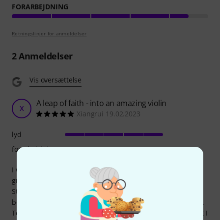
FORARBEJDNING
Retningslinjer for anmeldelser
2
Anmeldelser
Vis oversættelse
A leap of faith - into an amazing violin
X
Xiangrui 19.02.2023
lyd
forarbejdning
I was looking for a level up violin after many years with my
great grandfather’s hand-me-down from a century ago.
Stumbled across this one which ticked all my boxes:
boxwood accessories, stradivari model, heart-shaped pegs.
To be honest the picture on the website is a bit far off - but I