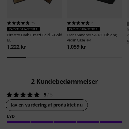
75
7
PASSER GARANTERET
PASSER GARANTERET
R
Pirastro
Evah Pirazzi Gold G-Gold
Franz Sandner
SA-180 Oblong
V
BE
Violin Case 4/4
1.222 kr
1.059 kr
2
Kundebedømmelser
5
/ 5
lav en vurdering af produktet nu
LYD