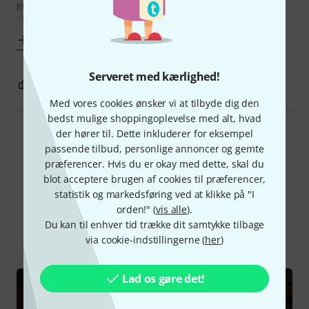
gotta say I am very positively surprised by the actual violin.
The one I
Vis mere
Serveret med kærlighed!
7
0
ANMELD BEDØMMELSE
Med vores cookies ønsker vi at tilbyde dig den
bedst mulige shoppingoplevelse med alt, hvad
der hører til. Dette inkluderer for eksempel
Læs alle anmeldelser
passende tilbud, personlige annoncer og gemte
præferencer. Hvis du er okay med dette, skal du
blot acceptere brugen af cookies til præferencer,
statistik og markedsføring ved at klikke på "I
Vidste du?
orden!" (
vis alle
).
Du kan til enhver tid trække dit samtykke tilbage
Alle
Guide
via cookie-indstillingerne (
her
)
Lad os gøre det!