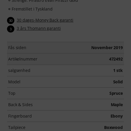
Strenge: Pirastro Evah Pirazzi Gold
Fremstillet i Tyskland
30 dages-Money Back garanti
30
3 års Thomann garanti
3
Fås siden
November 2019
Artikelnummer
472492
salgsenhed
1 stk
Model
Solid
Top
Spruce
Back & Sides
Maple
Fingerboard
Ebony
Tailpiece
Boxwood