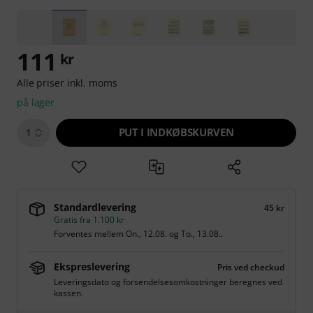
111
kr
Alle priser inkl. moms
på lager
PUT I INDKØBSKURVEN
1
Standardlevering
45 kr
Gratis fra 1.100 kr
Forventes mellem
On., 12.08.
og
To., 13.08.
.
Ekspreslevering
Pris ved checkud
Leveringsdato og forsendelsesomkostninger beregnes ved
kassen.