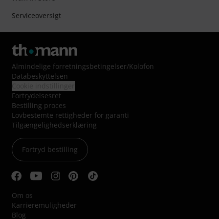
Serviceoversigt
Almindelige forretningsbetingelser
/
Kolofon
Databeskyttelsen
Cookie indstillinger
Fortrydelsesret
Bestilling proces
Lovbestemte rettigheder for garanti
Tilgængelighedserklæring
Fortryd bestilling
Om os
Karrieremuligheder
Blog