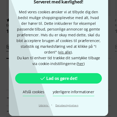
Serveret med kærlighed!
Med vores cookies ønsker vi at tilbyde dig den
bedst mulige shoppingoplevelse med alt, hvad
2
Friedrich Hofmeister Verlag
F
der hører til. Dette inkluderer for eksempel
Edition Peters
Cage 4'33''
Mišek Sonate op. 5 Kontrabass
K
passende tilbud, personlige annoncer og gemte
135 kr
163 kr
præferencer. Hvis du er okay med dette, skal du
blot acceptere brugen af cookies til præferencer,
statistik og markedsføring ved at klikke på "I
Sammenlign
Sammenlign
orden!" (
vis alle
).
Du kan til enhver tid trække dit samtykke tilbage
via cookie-indstillingerne (
her
)
Lad os gøre det!
Smart Navigator
Afslå cookies
yderligere informationer
Friedrich Hofmeister Verlag Klassiske noder til bas
vises her
·
Udskriv
Databeskyttelsen
Vis Klassiske noder til bas i priser fra 100 kr - 140 kr