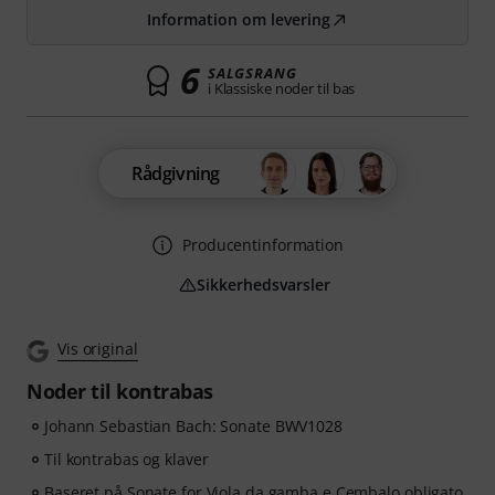
Information om levering
6
SALGSRANG
i Klassiske noder til bas
Rådgivning
Producentinformation
Sikkerhedsvarsler
Vis original
Noder til kontrabas
Johann Sebastian Bach: Sonate BWV1028
Til kontrabas og klaver
Baseret på Sonate for Viola da gamba e Cembalo obligato