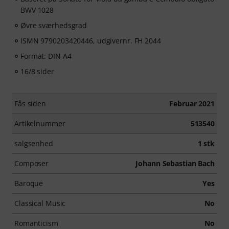
BWV 1028
Øvre sværhedsgrad
ISMN 9790203420446, udgivernr. FH 2044
Format: DIN A4
16/8 sider
Fås siden
Februar 2021
Artikelnummer
513540
salgsenhed
1 stk
Composer
Johann Sebastian Bach
Baroque
Yes
Classical Music
No
Romanticism
No