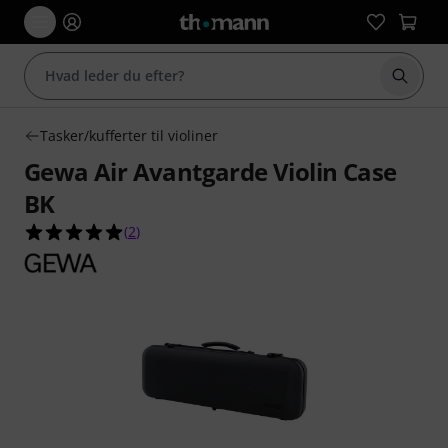
Start 
Tasker/kufferter til violiner
Gewa Air Avantgarde Violin Case
BK
5.0 ud af 5 stjerner fra 2 kundebedømmelser
(
2
)