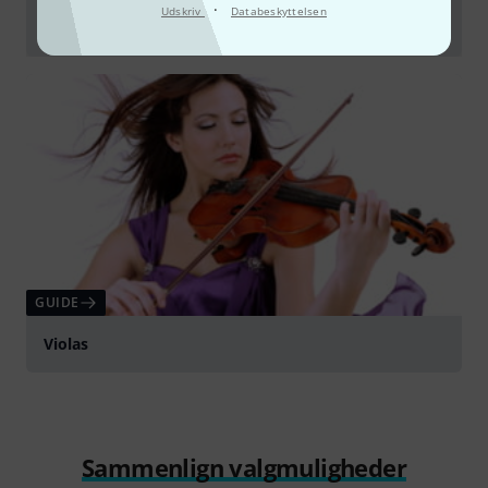
·
Udskriv
Databeskyttelsen
GEWA Air Avantgarde Violin Case @Jiří Vodička
afspille
GUIDE
Violas
Sammenlign valgmuligheder