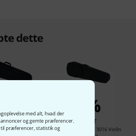
bte dette
6%
5%
ngoplevelse med alt, hvad der
KØBT
KØBT
ge annoncer og gemte præferencer.
il præferencer, statistik og
lin Case 4/4 BK/RD
Jakob Winter JWC 3016 Violin