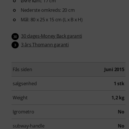
Øvre kant: 17 cm
Nederste omkreds: 20 cm
Mål: 80 x 25 x 15 cm (L x B x H)
30 dages-Money Back garanti
30
3 års Thomann garanti
3
Fås siden
Juni 2015
salgsenhed
1 stk
Weight
1,2 kg
Igrometro
No
subway-handle
No