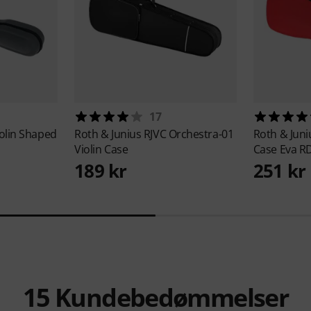
17
olin Shaped
Roth & Junius
RJVC Orchestra-01
Roth & Jun
Violin Case
Case Eva R
189 kr
251 kr
15
Kundebedømmelser