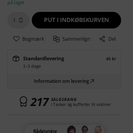
på lager
PUT I INDKØBSKURVEN
1
Bogmærk
Sammenlign
Del
Standardlevering
45 kr
2–3 dage
Information om levering
217
SALGSRANG
i Tasker og kufferter til violiner
Rådgivning