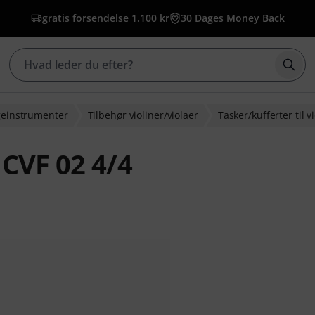
gratis forsendelse 1.100 kr
30 Dages Money Back
Star
geinstrumenter
Tilbehør violiner/violaer
Tasker/kufferter til v
 CVF 02 4/4
edømmelser