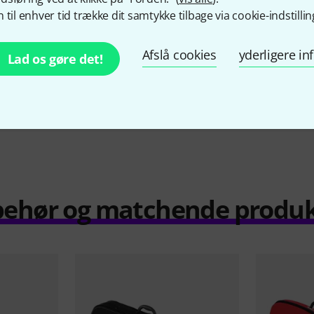
 4/4
Violin Case 4/4
 til enhver tid trække dit samtykke tilbage via cookie-indstillin
r
189 kr
Afslå cookies
yderligere i
Lad os gøre det!
Sammenlign
behør og matchende produ