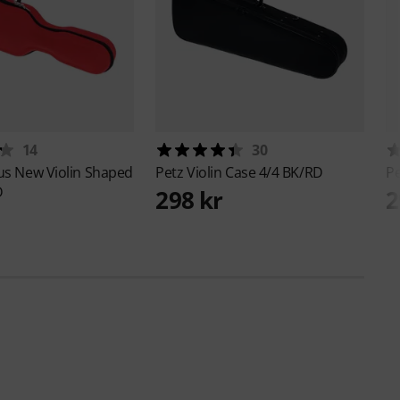
14
30
ius
New Violin Shaped
Petz
Violin Case 4/4 BK/RD
P
D
298 kr
2