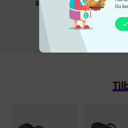
Shaped Case
341 kr
Du kan
225 k
Til