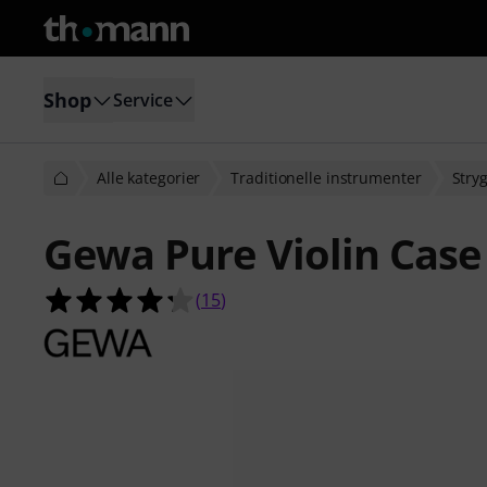
Shop
Service
Alle kategorier
Traditionelle instrumenter
Stry
Gewa Pure Violin Case
4.3 ud af 5 stjerner fra 15 kundeb
(
15
)