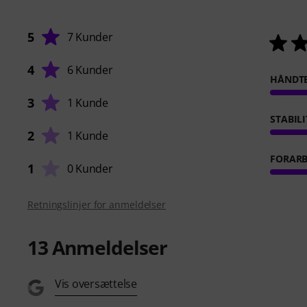
5
7 Kunder
4
6 Kunder
HÅNDT
3
1 Kunde
STABILI
2
1 Kunde
FORARB
1
0 Kunder
Retningslinjer for anmeldelser
13
Anmeldelser
Vis oversættelse