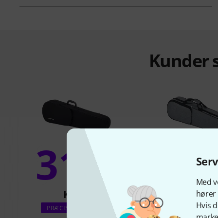
Kunder s
31%
9
Ser
Med vo
KØBT
KØBT
hører 
Hvis d
Roth & Junius Grey
PRÆCIS DENNE VARE
marked