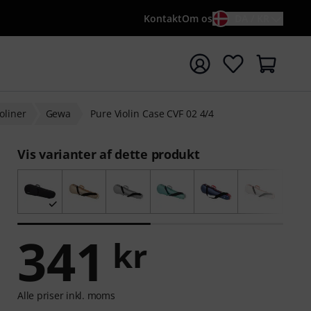
Kontakt
Om os
DA / KR
t søgning med søgeord {searchTerm}
ioliner
Gewa
Pure Violin Case CVF 02 4/4
Vis varianter af dette produkt
341
kr
Alle priser inkl. moms