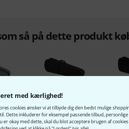
om så på dette produkt kø
%
7%
veret med kærlighed!
res cookies ønsker vi at tilbyde dig den bedst mulige shoppi
KØBT
til. Dette inkluderer for eksempel passende tilbud, personli
u er okay med dette, skal du blot acceptere brugen af cookies t
Line Viol.
Roth & Junius RJVC Etude
Petz Vio
sføring ved at klikke på "I orden!" (
vis alle
).