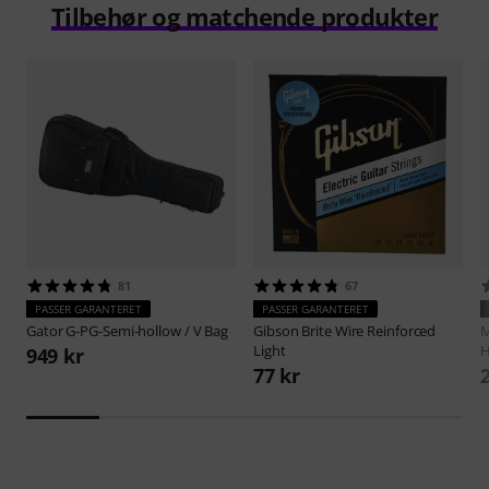
Tilbehør og matchende produkter
81
67
PASSER GARANTERET
PASSER GARANTERET
Gator
G-PG-Semi-hollow / V Bag
Gibson
Brite Wire Reinforced
M
Light
H
949 kr
77 kr