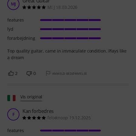
Great Guitar
MJ
MI J 18.03.2026
features
lyd
forarbejdning
Top quality guitar, came in immaculate condition. Plays like
a dream
2
0
ANMELD BEDØMMELSE
Vis original
Kan forbedres
F
felixknoop 19.12.2025
features