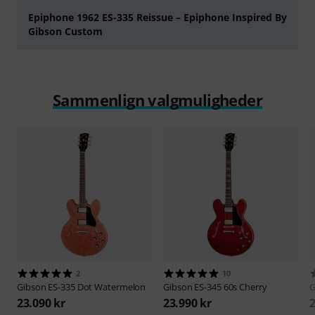
Epiphone 1962 ES-335 Reissue – Epiphone Inspired By
Gibson Custom
afspille
Sammenlign valgmuligheder
2
10
Gibson
ES-335 Dot Watermelon
Gibson
ES-345 60s Cherry
G
23.090 kr
23.990 kr
2