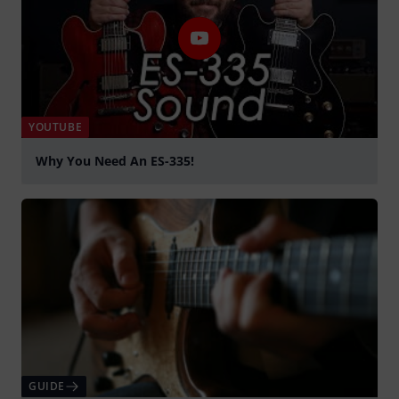
YOUTUBE
Why You Need An ES-335!
afspille
GUIDE