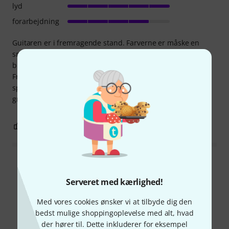
lyd
forarbejdning
Guitaren er i fremragende stand. Farverne er måske en
smule mørkere end jeg forventede sammenlignet med
billedet, men åretegningerne er stadig synlige.
Fremragende emballage. Den eneste fejl er sporene af
spåner inde i etuiet, som stadig lugter af træarbejde. En
grundigere rengøring ville ikke skade.
0
0
ANMELD BEDØMMELSE
Læs alle anmeldelser
Serveret med kærlighed!
Med vores cookies ønsker vi at tilbyde dig den
Vidste du?
bedst mulige shoppingoplevelse med alt, hvad
der hører til. Dette inkluderer for eksempel