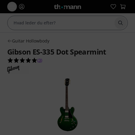
Start 
Guitar Hollowbody
Gibson ES-335 Dot Spearmint
5.0 ud af 5 stjerner fra 3 kundebedømmelser
(
3
)