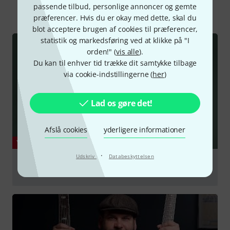
passende tilbud, personlige annoncer og gemte
Alle
videoer
Guide
præferencer. Hvis du er okay med dette, skal du
blot acceptere brugen af cookies til præferencer,
statistik og markedsføring ved at klikke på "I
orden!" (
vis alle
).
Du kan til enhver tid trække dit samtykke tilbage
via cookie-indstillingerne (
her
)
Lad os gøre det!
Afslå cookies
yderligere informationer
YOUTUBE
·
Udskriv
Databeskyttelsen
NEW Epiphone Reissue Models for 2025 | Les Paul,
SG, Firebird, ES-335
afspille