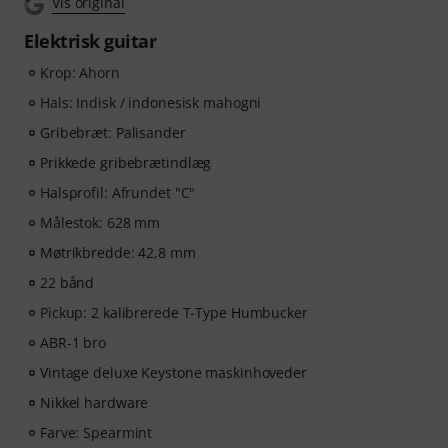
Vis original
Elektrisk guitar
Krop: Ahorn
Hals: Indisk / indonesisk mahogni
Gribebræt: Palisander
Prikkede gribebrætindlæg
Halsprofil: Afrundet "C"
Målestok: 628 mm
Møtrikbredde: 42,8 mm
22 bånd
Pickup: 2 kalibrerede T-Type Humbucker
ABR-1 bro
Vintage deluxe Keystone maskinhoveder
Nikkel hardware
Farve: Spearmint