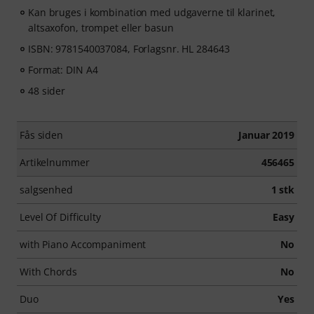
Kan bruges i kombination med udgaverne til klarinet,
altsaxofon, trompet eller basun
ISBN: 9781540037084, Forlagsnr. HL 284643
Format: DIN A4
48 sider
Fås siden
Januar 2019
Artikelnummer
456465
salgsenhed
1 stk
Level Of Difficulty
Easy
with Piano Accompaniment
No
With Chords
No
Duo
Yes