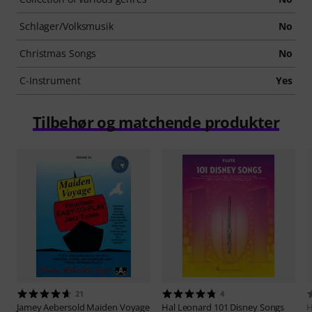
Schlager/Volksmusik
No
Christmas Songs
No
C-Instrument
Yes
Tilbehør og matchende produkter
21
4
Jamey Aebersold
Maiden Voyage
Hal Leonard
101 Disney Songs
H