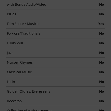
with Bonus Audio/Video
No
Blues
No
Film Score / Musical
Yes
Folklore/Traditionals
No
Funk/Soul
No
Jazz
No
Nursey Rhymes
No
Classical Music
No
Latin
No
Golden Oldies, Evergreens
No
Rock/Pop
No
Collection of various genres
No