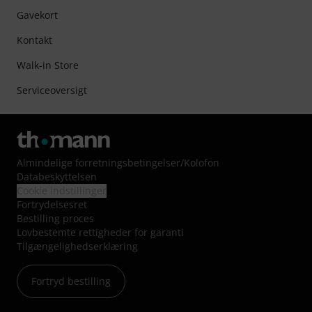
Gavekort
Kontakt
Walk-in Store
Serviceoversigt
Almindelige forretningsbetingelser
/
Kolofon
Databeskyttelsen
Cookie indstillinger
Fortrydelsesret
Bestilling proces
Lovbestemte rettigheder for garanti
Tilgængelighedserklæring
Fortryd bestilling