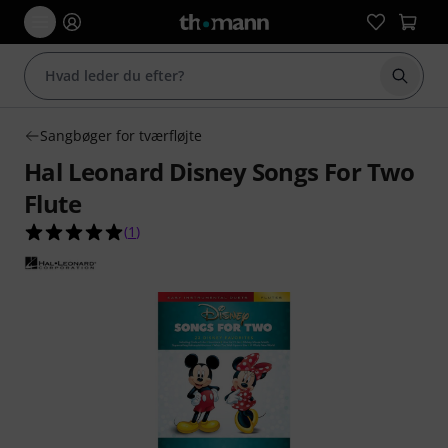
Start 
Sangbøger for tværfløjte
Hal Leonard Disney Songs For Two
Flute
5.0 ud af 5 stjerner fra 1 kundebedømmelser
(
1
)