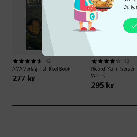
Du kan
42
12
AMA Verlag
Irish Reel Book
Ricordi
Yann Tiersen
Works
277 kr
295 kr