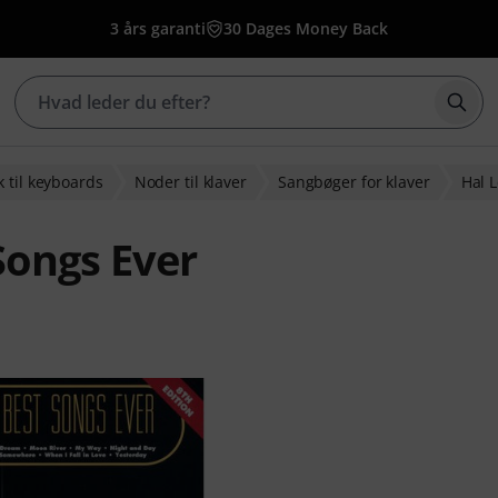
3 års garanti
30 Dages Money Back
Star
 til keyboards
Noder til klaver
Sangbøger for klaver
Hal 
Songs Ever
dømmelser