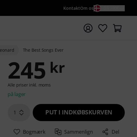
Kontakt
Om os
DA / KR
t søgning med søgeord {searchTerm}
Leonard
The Best Songs Ever
245
kr
Alle priser inkl. moms
på lager
PUT I INDKØBSKURVEN
1
Bogmærk
Sammenlign
Del