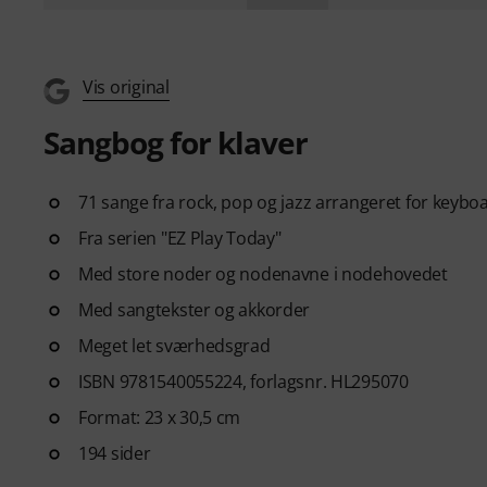
Vis original
Sangbog for klaver
71 sange fra rock, pop og jazz arrangeret for keyboa
Fra serien "EZ Play Today"
Med store noder og nodenavne i nodehovedet
Med sangtekster og akkorder
Meget let sværhedsgrad
ISBN 9781540055224, forlagsnr. HL295070
Format: 23 x 30,5 cm
194 sider