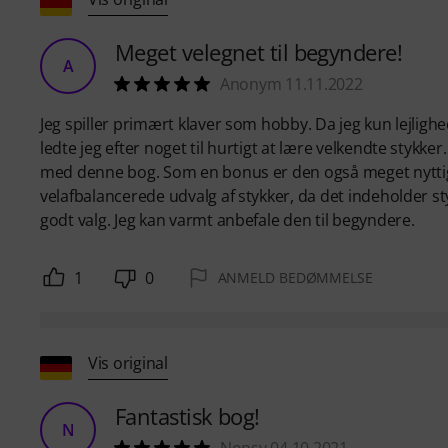
Meget velegnet til begyndere!
A
Anonym 11.11.2022
Jeg spiller primært klaver som hobby. Da jeg kun lejlig
ledte jeg efter noget til hurtigt at lære velkendte sty
med denne bog. Som en bonus er den også meget nyttig ti
velafbalancerede udvalg af stykker, da det indeholder 
godt valg. Jeg kan varmt anbefale den til begyndere.
1
0
ANMELD BEDØMMELSE
Vis original
Fantastisk bog!
N