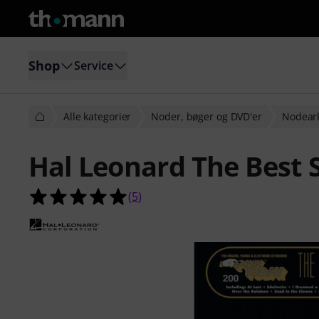
Shop
Service
Alle kategorier
Noder, bøger og DVD'er
Nodeark
Hal Leonard The Best 
5.0 ud af 5 stjerner fra 5 kundebe
(
5
)