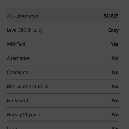
Artikelnummer
521627
Level Of Difficulty
Easy
WithText
Yes
Alternative
No
Chansons
No
Film Score / Musical
No
Funk/Soul
No
Nursey Rhymes
No
Latin
No