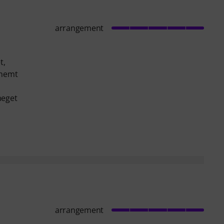
arrangement
t,
 nemt
meget
arrangement