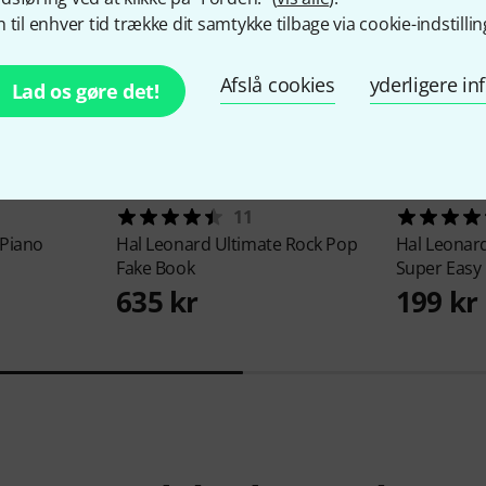
 til enhver tid trække dit samtykke tilbage via cookie-indstillin
Afslå cookies
yderligere i
Lad os gøre det!
11
 Piano
Hal Leonard
Ultimate Rock Pop
Hal Leonar
Fake Book
Super Easy
635 kr
199 kr