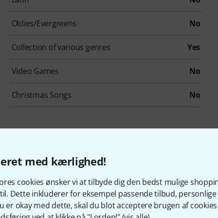
Oldies/Evergreens
No
Collection of various genres
Yes
Video Games
No
Christmas Songs
No
behør og matchende produ
veret med kærlighed!
res cookies ønsker vi at tilbyde dig den bedst mulige shoppi
til. Dette inkluderer for eksempel passende tilbud, personli
u er okay med dette, skal du blot acceptere brugen af cookies t
sføring ved at klikke på "I orden!" (
vis alle
).