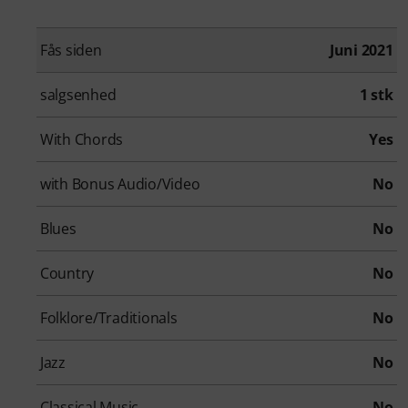
Fås siden
Juni 2021
salgsenhed
1 stk
With Chords
Yes
with Bonus Audio/Video
No
Blues
No
Country
No
Folklore/Traditionals
No
Jazz
No
Classical Music
No