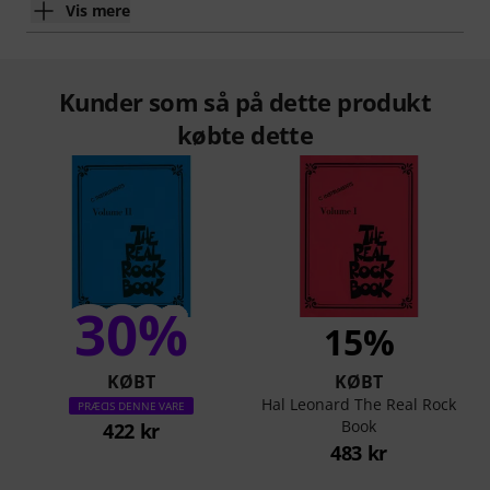
Vis mere
Kunder som så på dette produkt
købte dette
30%
15%
KØBT
KØBT
Hal Leonard The Real Rock
PRÆCIS DENNE VARE
Book
422 kr
483 kr