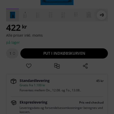
+9
422
kr
Alle priser inkl. moms
på lager
PUT I INDKØBSKURVEN
1
Standardlevering
45 kr
Gratis fra 1.100 kr
Forventes mellem
On., 12.08.
og
To., 13.08.
.
Ekspreslevering
Pris ved checkud
Leveringsdato og forsendelsesomkostninger beregnes ved
kassen.