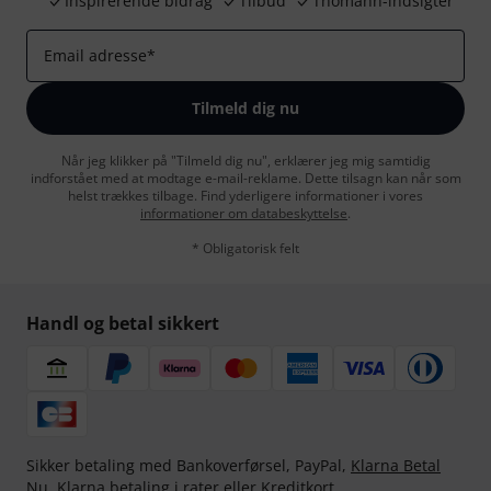
Inspirerende bidrag
Tilbud
Thomann-indsigter
Email adresse
*
Tilmeld dig nu
Når jeg klikker på "Tilmeld dig nu", erklærer jeg mig samtidig
indforstået med at modtage e-mail-reklame. Dette tilsagn kan når som
helst trækkes tilbage. Find yderligere informationer i vores
informationer om databeskyttelse
.
* Obligatorisk felt
Handl og betal sikkert
Sikker betaling med Bankoverførsel, PayPal,
Klarna Betal
Nu
,
Klarna betaling i rater
eller Kreditkort.