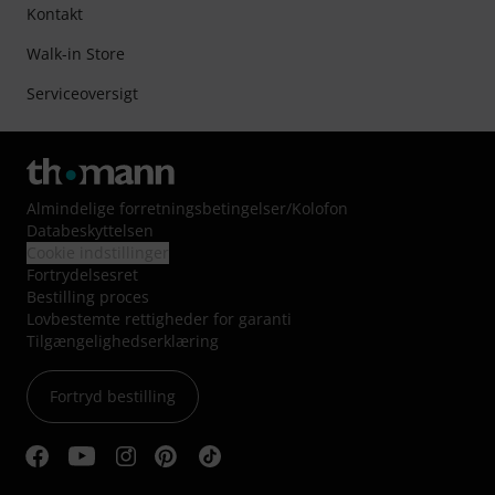
Kontakt
Walk-in Store
Serviceoversigt
Almindelige forretningsbetingelser
/
Kolofon
Databeskyttelsen
Cookie indstillinger
Fortrydelsesret
Bestilling proces
Lovbestemte rettigheder for garanti
Tilgængelighedserklæring
Fortryd bestilling