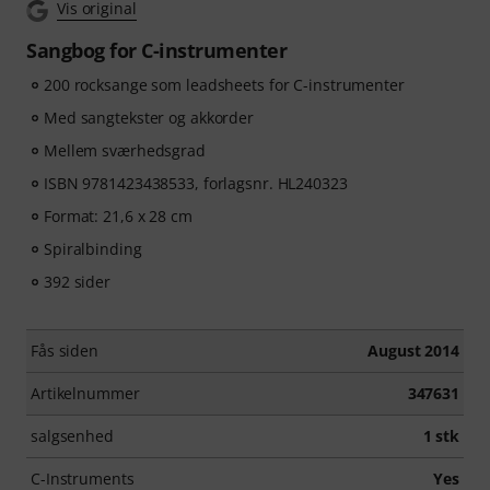
Vis original
Sangbog for C-instrumenter
200 rocksange som leadsheets for C-instrumenter
Med sangtekster og akkorder
Mellem sværhedsgrad
ISBN 9781423438533, forlagsnr. HL240323
Format: 21,6 x 28 cm
Spiralbinding
392 sider
Fås siden
August 2014
Artikelnummer
347631
salgsenhed
1 stk
C-Instruments
Yes