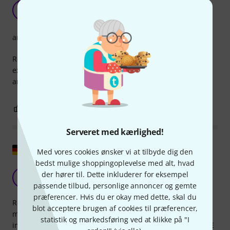
There should be one in everyone's gigbag.
M
Masabumi 21.12.2017
arrangement
Real book is a class in its own way. This edition is another
example. And it is great to be able to let go of the old notes
and have everything nicely organized.
0
0
ANMELD BEDØMMELSE
Serveret med kærlighed!
Vis original
Med vores cookies ønsker vi at tilbyde dig den
bedst mulige shoppingoplevelse med alt, hvad
Rigtig gode noder til mange formål
der hører til. Dette inkluderer for eksempel
LA
Lutz aus L. 25.04.2016
passende tilbud, personlige annoncer og gemte
præferencer. Hvis du er okay med dette, skal du
Real Rock Books i C er opbygget som følger: - Vokal- og
blot acceptere brugen af cookies til præferencer,
melodipartierne er skrevet i én og flere stemmer for C-
statistik og markedsføring ved at klikke på "I
instrumenter. (Kun noter - INGEN tabs - det er absolut IKKE