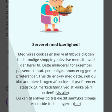
I got
2 × 0.58mm
2 × 0.71mm
2 × 0.81mm
2 × 0.96mm
2 × 1.20mm
2 × 1.50mm
Serveret med kærlighed!
I'll maybe use the two thicker pairs,
Vis mere
Med vores cookies ønsker vi at tilbyde dig den
bedst mulige shoppingoplevelse med alt, hvad
der hører til. Dette inkluderer for eksempel
0
0
ANMELD BEDØMMELSE
passende tilbud, personlige annoncer og gemte
præferencer. Hvis du er okay med dette, skal du
blot acceptere brugen af cookies til præferencer,
statistik og markedsføring ved at klikke på "I
Vis oversættelse
orden!" (
vis alle
).
Du kan til enhver tid trække dit samtykke tilbage
best vfm set, everything needed included
D
via cookie-indstillingerne (
her
)
Dimitra.G 03.02.2023