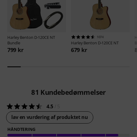
Harley Benton
D-120CE NT
1074
H
Bundle
Harley Benton
D-120CE NT
B
799 kr
679 kr
81
Kundebedømmelser
4.5
/ 5
lav en vurdering af produktet nu
HÅNDTERING