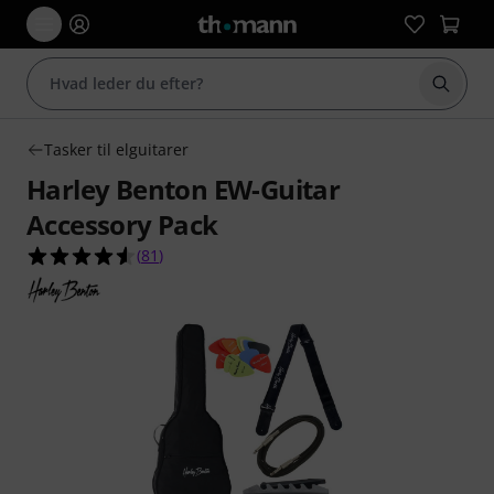
Start 
Tasker til elguitarer
Harley Benton EW-Guitar
Accessory Pack
4.5 ud af 5 stjerner fra 81 kundebedømmelser
(
81
)