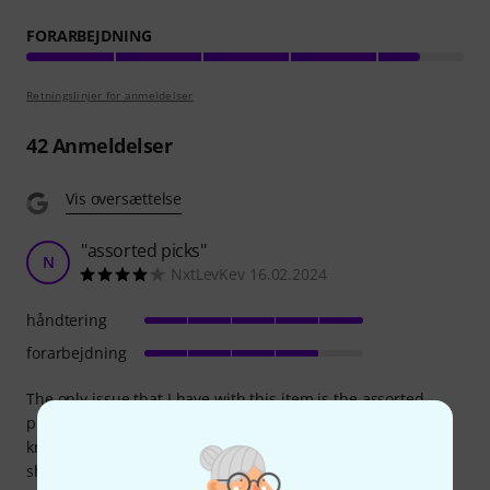
FORARBEJDNING
Retningslinjer for anmeldelser
42
Anmeldelser
Vis oversættelse
"assorted picks"
N
NxtLevKev 16.02.2024
håndtering
forarbejdning
The only issue that I have with this item is the assorted
picks. I use the same size picks consistently, and I don't
know anyone else who uses different sized picks. There
should be an option to choose what size you want.