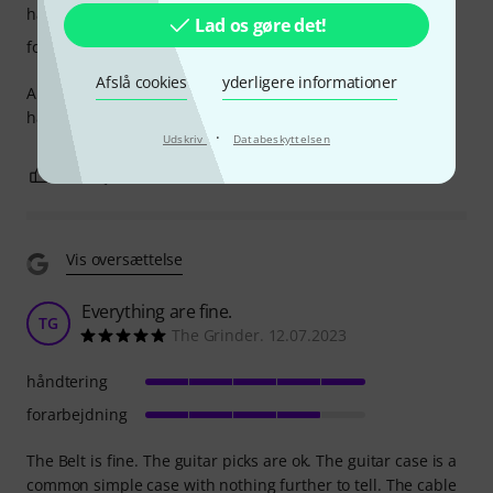
håndtering
Lad os gøre det!
forarbejdning
Afslå cookies
yderligere informationer
Along with the Harley Benton TableAmp V2 BlueTooth you
have everything you need for the electro acoustic guitar,
·
Udskriv
Databeskyttelsen
0
0
ANMELD BEDØMMELSE
Vis oversættelse
Everything are fine.
TG
The Grinder. 12.07.2023
håndtering
forarbejdning
The Belt is fine. The guitar picks are ok. The guitar case is a
common simple case with nothing further to tell. The cable