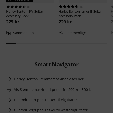
AKTUELT PRODUKT
81
48
Harley Benton
EW-Guitar
Harley Benton
Junior E-Guitar
H
Accessory Pack
Accessory Pack
A
229 kr
229 kr
Sammenlign
Sammenlign
Smart Navigator
Harley Benton Stemmemaskiner vises her
Vis Stemmemaskiner i priser fra 200 kr - 300 kr
til produktgruppe Tasker til elguitarer
til produktgruppe Tasker til westernguitarer