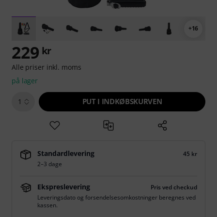
+16
229
kr
Alle priser inkl. moms
på lager
PUT I INDKØBSKURVEN
1
Standardlevering
45 kr
2–3 dage
Ekspreslevering
Pris ved checkud
Leveringsdato og forsendelsesomkostninger beregnes ved
kassen.