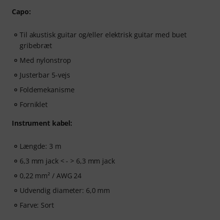
Capo:
Til akustisk guitar og/eller elektrisk guitar med buet
gribebræt
Med nylonstrop
Justerbar 5-vejs
Foldemekanisme
Forniklet
Instrument kabel:
Længde: 3 m
6,3 mm jack < - > 6,3 mm jack
0,22 mm² / AWG 24
Udvendig diameter: 6,0 mm
Farve: Sort