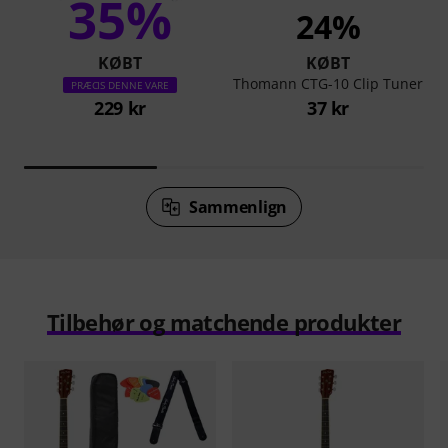
35%
24%
KØBT
KØBT
Thomann CTG-10 Clip Tuner
PRÆCIS DENNE VARE
229 kr
37 kr
Sammenlign
Tilbehør og matchende produkter