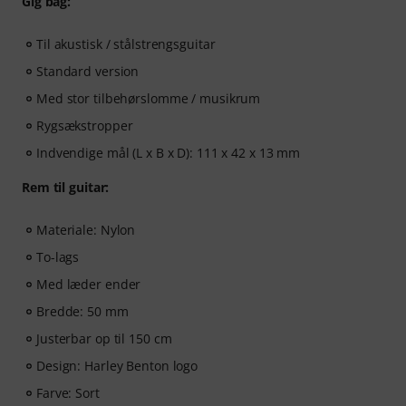
Gig bag:
Til akustisk / stålstrengsguitar
Standard version
Med stor tilbehørslomme / musikrum
Rygsækstropper
Indvendige mål (L x B x D): 111 x 42 x 13 mm
Rem til guitar:
Materiale: Nylon
To-lags
Med læder ender
Bredde: 50 mm
Justerbar op til 150 cm
Design: Harley Benton logo
Farve: Sort