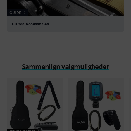
GUIDE
Guitar Accessories
Sammenlign valgmuligheder