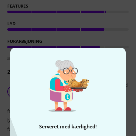
FEATURES
LYD
FORARBEJDNING
Retningslinjer for anmeldelser
231
Anmeldelser
The only Harley Benton product I have regretted
buying.
J
JesperBKK 28.10.2020
features
lyd
Serveret med kærlighed!
forarbejdning