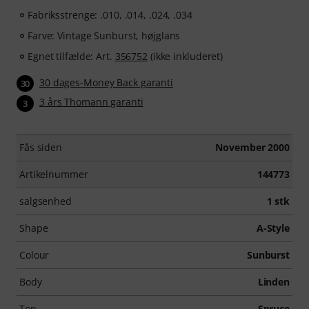
Fabriksstrenge: .010, .014, .024, .034
Farve: Vintage Sunburst, højglans
Egnet tilfælde: Art.
356752
(ikke inkluderet)
30 dages-Money Back garanti
30
3 års Thomann garanti
3
Fås siden
November 2000
Artikelnummer
144773
salgsenhed
1 stk
Shape
A-Style
Colour
Sunburst
Body
Linden
Top
Spruce