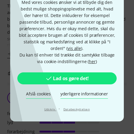
Med vores cookies ønsker vi at tilbyde dig den
This mandolin looks beautiful, the sound is loud and crisp
bedst mulige shoppingoplevelse med alt, hvad
and it stays in tune well. Frets could use a bit of sanding,
der hører til. Dette inkluderer for eksempel
but are acceptable. The wood looks and feels like laminated
passende tilbud, personlige annoncer og gemte
balsa wood, but sounds great. However, it is clearly built
præferencer. Hvis du er okay med dette, skal du
down to a (slightly too low) price. I guess it is OK for
blot acceptere brugen af cookies til præferencer,
someone who just needs a mandolin once in a while,
statistik og markedsføring ved at klikke på "I
though.
orden!" (
vis alle
).
Vis mere
Du kan til enhver tid trække dit samtykke tilbage
via cookie-indstillingerne (
her
)
0
0
ANMELD BEDØMMELSE
Lad os gøre det!
Afslå cookies
yderligere informationer
Fin Mandolin til prisen
O
Orfeopataro 24.02.2021
·
Udskriv
Databeskyttelsen
features
lyd
forarbejdning