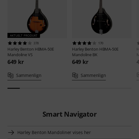
AKTUELT PRODUKT
378
170
Harley Benton
HBMA-50E
Harley Benton
HBMA-50E
H
Mandoline VS
Mandoline BK
M
649 kr
649 kr
Sammenlign
Sammenlign
Smart Navigator
Harley Benton Mandoliner vises her