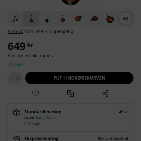
+2
B-Stock
from 599 kr tilgængelig
649
kr
Alle priser inkl. moms
på lager
PUT I INDKØBSKURVEN
1
Standardlevering
45 kr
Gratis fra 1.100 kr
2–3 dage
Ekspreslevering
Pris ved checkud