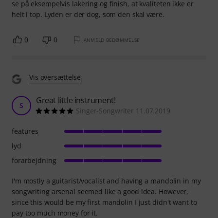
se på eksempelvis lakering og finish, at kvaliteten ikke er
helt i top. Lyden er der dog, som den skal være.
0
0
ANMELD BEDØMMELSE
Vis oversættelse
Great little instrument!
S
Singer-Songwriter 11.07.2019
features
lyd
forarbejdning
I'm mostly a guitarist/vocalist and having a mandolin in my
songwriting arsenal seemed like a good idea. However,
since this would be my first mandolin I just didn't want to
pay too much money for it.