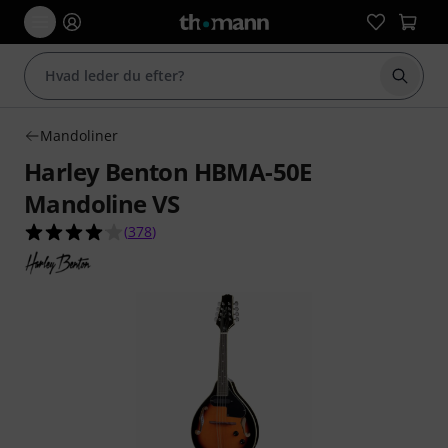
Start 
Mandoliner
Harley Benton HBMA-50E
Mandoline VS
4.1 ud af 5 stjerner fra 378 kundebedømmelser
(
378
)