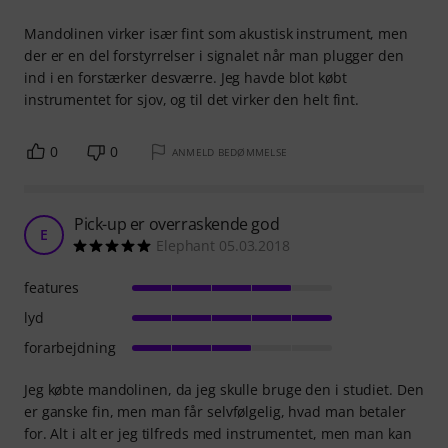
Mandolinen virker især fint som akustisk instrument, men
der er en del forstyrrelser i signalet når man plugger den
ind i en forstærker desværre. Jeg havde blot købt
instrumentet for sjov, og til det virker den helt fint.
0
0
ANMELD BEDØMMELSE
Pick-up er overraskende god
E
Elephant 05.03.2018
features
lyd
forarbejdning
Jeg købte mandolinen, da jeg skulle bruge den i studiet. Den
er ganske fin, men man får selvfølgelig, hvad man betaler
for. Alt i alt er jeg tilfreds med instrumentet, men man kan