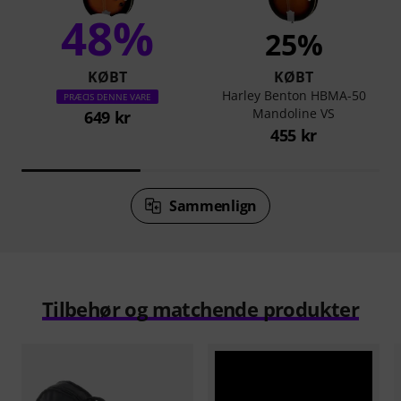
48%
25%
KØBT
KØBT
Harley Benton HBMA-50
PRÆCIS DENNE VARE
Mandoline VS
649 kr
455 kr
Sammenlign
Tilbehør og matchende produkter