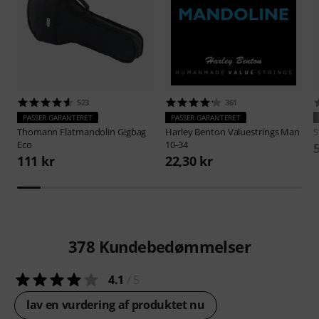
523
361
PASSER GARANTERET
PASSER GARANTERET
Thomann
Flatmandolin Gigbag
Harley Benton
Valuestrings Man
S
Eco
10-34
111 kr
22,30 kr
378
Kundebedømmelser
4.1
/ 5
lav en vurdering af produktet nu