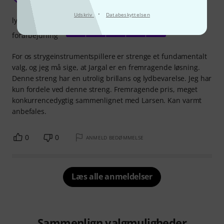
·
Udskriv
Databeskyttelsen
lyd
forarbejdning
For os strygeinstrumentspillere er strenge et fundamentalt
valg, og jeg må sige, at Jargal er en fremragende løsning.
Denne streng har en utrolig brillans og lydbevarelse. Jeg har
kun fordele ved denne streng. Fremragende pris, meget
konkurrencedygtig sammenlignet med Larsen. Kan varmt
anbefales.
0
0
ANMELD BEDØMMELSE
Læs alle anmeldelser
Sammenlign valgmuligheder