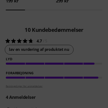
199 kr
299 kr
10
Kundebedømmelser
4.7
/ 5
lav en vurdering af produktet nu
LYD
FORARBEJDNING
Retningslinjer for anmeldelser
4
Anmeldelser