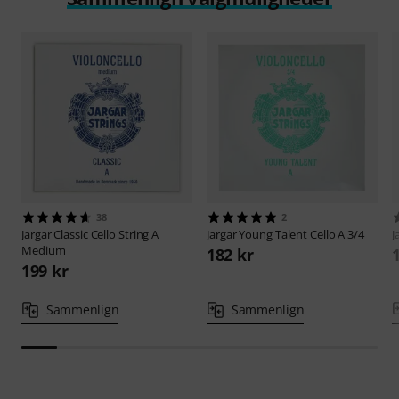
38
2
Jargar
Classic Cello String A
Jargar
Young Talent Cello A 3/4
J
Medium
182 kr
199 kr
Sammenlign
Sammenlign