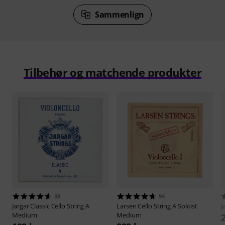
Sammenlign
Tilbehør og matchende produkter
38
94
Jargar
Classic Cello String A
Larsen
Cello String A Soloist
J
Medium
Medium