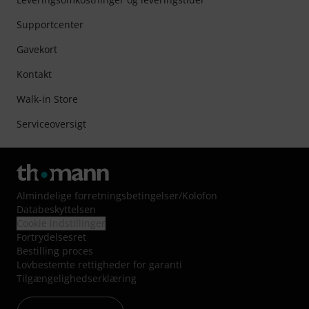
Supportcenter
Gavekort
Kontakt
Walk-in Store
Serviceoversigt
Almindelige forretningsbetingelser
/
Kolofon
Databeskyttelsen
Cookie indstillinger
Fortrydelsesret
Bestilling proces
Lovbestemte rettigheder for garanti
Tilgængelighedserklæring