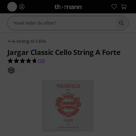
Start 
A-streng til Cello
Jargar Classic Cello String A Forte
4.7 ud af 5 stjerner fra 10 kundebedømmelser
(
10
)