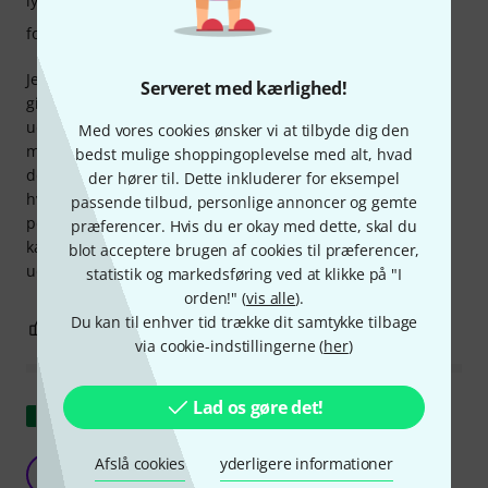
lyd
forarbejdning
Jeg har brugt Jargar forte A- og D-strenge i mange år. De
Serveret med kærlighed!
giver mit instrument den plads, det har brug for, uden at
udvikle for meget af sin egen tone, som det efter min
Med vores cookies ønsker vi at tilbyde dig den
mening er tilfældet med Larsen-strenge, for eksempel. Og
bedst mulige shoppingoplevelse med alt, hvad
de føles godt under fingrene, er meget bøjelige – man ved,
der hører til. Dette inkluderer for eksempel
hvad man får. Det er selvfølgelig bestemt et spørgsmål om
passende tilbud, personlige annoncer og gemte
personlig præference. En streng med en lille defekt (som
præferencer. Hvis du er okay med dette, skal du
kan opstå under produktionen) blev udskiftet af Thomann
blot acceptere brugen af cookies til præferencer,
uden problemer.
statistik og markedsføring ved at klikke på "I
orden!" (
vis alle
).
Du kan til enhver tid trække dit samtykke tilbage
0
0
ANMELD BEDØMMELSE
via cookie-indstillingerne (
her
)
Lad os gøre det!
Vis original
fremragende
Afslå cookies
yderligere informationer
DL
Daniele L. 18.11.2019