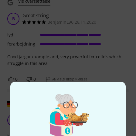
Vis oversættelse
Great string
B
BenjaminL96 28.11.2020
lyd
forarbejdning
Good jargar example and, very powerful for cello's which
struggle in this area
0
0
ANMELD BEDØMMELSE
Vis original
god, holdbar snor
C
Cellosima 27.08.2018