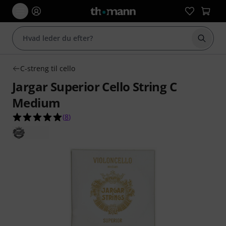
Start 
C-streng til cello
Jargar Superior Cello String C
Medium
5.0 ud af 5 stjerner fra 8 kundebedømmelser
(
8
)