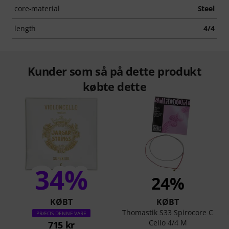
core-material
Steel
length
4/4
Kunder som så på dette produkt
købte dette
34%
24%
KØBT
KØBT
Thomastik S33 Spirocore C
PRÆCIS DENNE VARE
Cello 4/4 M
715 kr