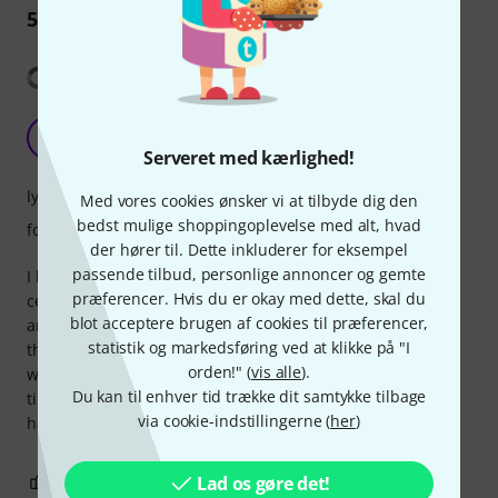
5
Anmeldelser
Vis oversættelse
Jargar Superior Cello String Set
J
Jencello 16.06.2019
Serveret med kærlighed!
lyd
Med vores cookies ønsker vi at tilbyde dig den
bedst mulige shoppingoplevelse med alt, hvad
forarbejdning
der hører til. Dette inkluderer for eksempel
passende tilbud, personlige annoncer og gemte
I have recently put a set of Jargar Superior strings on my
præferencer. Hvis du er okay med dette, skal du
cello. I previously used the Jargar Medium (blue) for the A
blot acceptere brugen af cookies til præferencer,
and D, and Jargar Forte (red) for the G and D. I am finding
statistik og markedsføring ved at klikke på "I
the Superior have a clearer tone. I often have a problem
orden!" (
vis alle
).
with a metallic sound on a new C string, but after a short
Du kan til enhver tid trække dit samtykke tilbage
time the Superior played in and is much better. I am very
via cookie-indstillingerne (
her
)
happy with the result.
0
0
Lad os gøre det!
ANMELD BEDØMMELSE