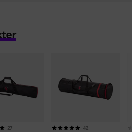
kter
27
42