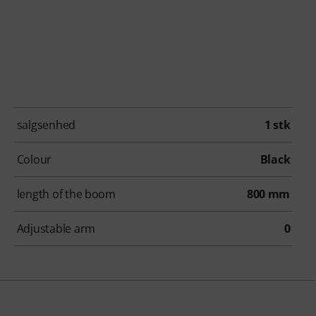
salgsenhed
1 stk
Colour
Black
length of the boom
800 mm
Adjustable arm
0