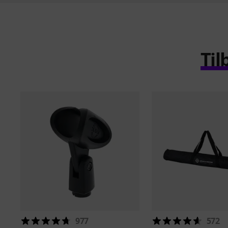
Til
977
572