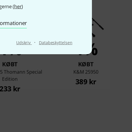
gerne (
her
)
nformationer
4%
4%
·
Udskriv
Databeskyttelsen
KØBT
KØBT
5 Thomann Special
K&M 25950
Edition
389 kr
233 kr