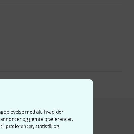
ngoplevelse med alt, hvad der
bte dette
ge annoncer og gemte præferencer.
il præferencer, statistik og