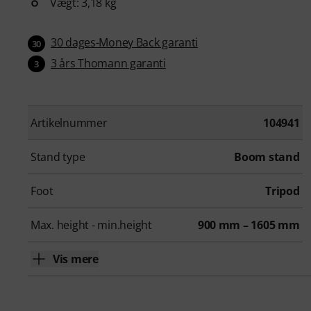
Vægt: 3,18 kg
30 dages-Money Back garanti
30
3 års Thomann garanti
3
Artikelnummer
104941
Stand type
Boom stand
Foot
Tripod
Max. height - min.height
900 mm – 1605 mm
Vis mere