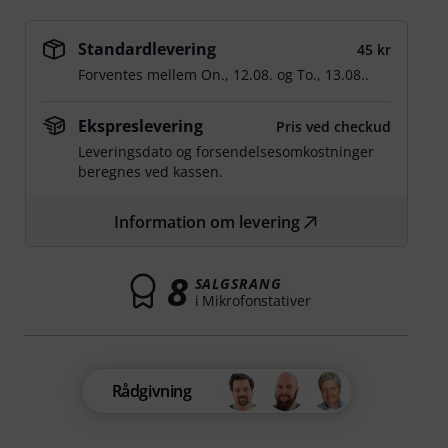
Standardlevering
45 kr
Forventes mellem
On., 12.08.
og
To., 13.08.
.
Ekspreslevering
Pris ved checkud
Leveringsdato og forsendelsesomkostninger
beregnes ved kassen.
Information om levering
8
SALGSRANG
i Mikrofonstativer
Rådgivning