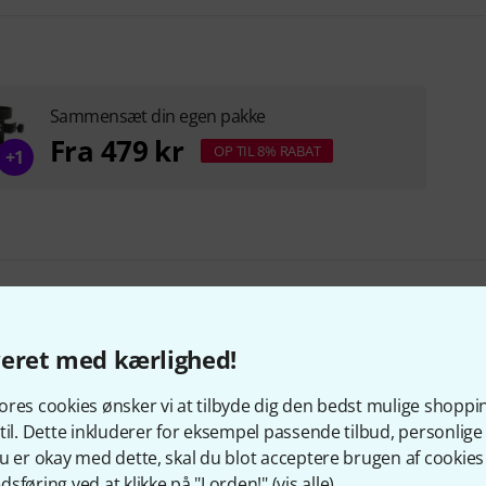
Sammensæt din egen pakke
Fra 479 kr
OP TIL 8% RABAT
+1
veret med kærlighed!
res cookies ønsker vi at tilbyde dig den bedst mulige shoppi
om så på dette produkt kø
til. Dette inkluderer for eksempel passende tilbud, personli
u er okay med dette, skal du blot acceptere brugen af cookies t
sføring ved at klikke på "I orden!" (
vis alle
).