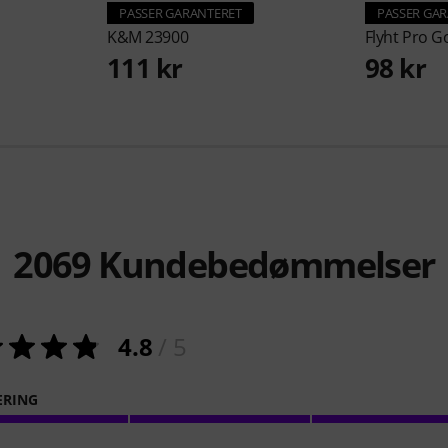
PASSER GARANTERET
PASSER GA
K&M
23900
Flyht Pro
Go
111 kr
98 kr
2069
Kundebedømmelser
4.8
/ 5
ERING