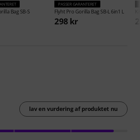
RANTERET
PASSER GARANTERET
rilla Bag SB-S
Flyht Pro
Gorilla Bag SB-L 6in1 L
K
298 kr
2
lav en vurdering af produktet nu