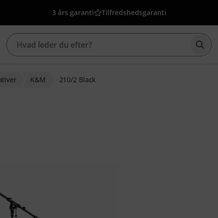
3 års garanti
Tilfredshedsgaranti
Star
ativer
K&M
210/2 Black
ebedømmelser