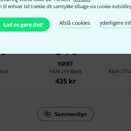
 til enhver tid trække dit samtykke tilbage via cookie-indstillin
Afslå cookies
yderligere i
Lad os gøre det!
%
8%
KØBT
lack
K&M 259 Black
K&M 2710
r
435 kr
Sammenlign