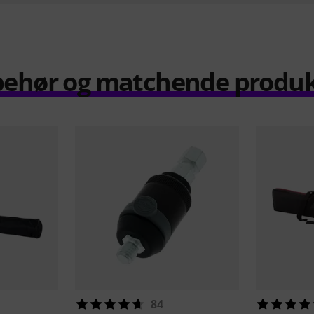
behør og matchende produ
84