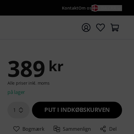
Kontakt
Om os
DA / KR
t søgning med søgeord {searchTerm}
389
kr
Alle priser inkl. moms
på lager
PUT I INDKØBSKURVEN
1
Bogmærk
Sammenlign
Del