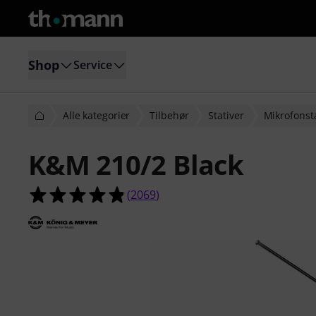
Shop
Service
Alle kategorier
Tilbehør
Stativer
Mikrofonst
K&M 210/2 Black
4.8 ud af 5 stjerner fra 2069 kund
(
2069
)