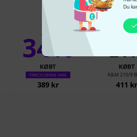
Du kan
34%
21
KØBT
KØBT
K&M 210/9 B
PRÆCIS DENNE VARE
389 kr
411 k