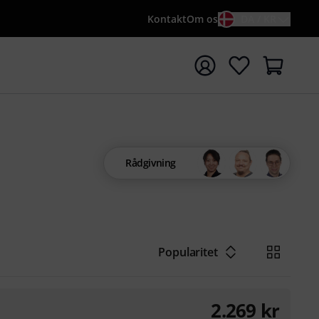
Kontakt
Om os
DA / KR
t søgning med søgeord {searchTerm}
Rådgivning
Popularitet
2.269
kr