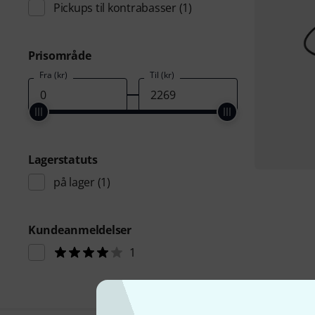
Pickups til kontrabasser
(1)
Prisområde
Fra (kr)
Til (kr)
Lagerstatuts
på lager
(1)
Kundeanmeldelser
1