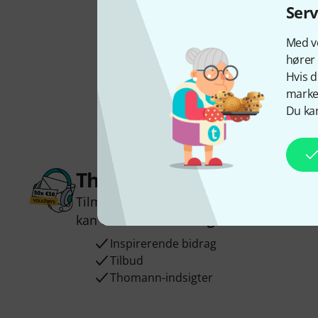
Ser
Med vo
hører 
Hvis d
marked
Du kan
Thomann Newsletter
Tilmeld dig Thomann Nyhedsbrevet på e
kan du vinde en af
50 gavekort
hver væ
Inspirerende bidrag
Tilbud
Thomann-indsigter