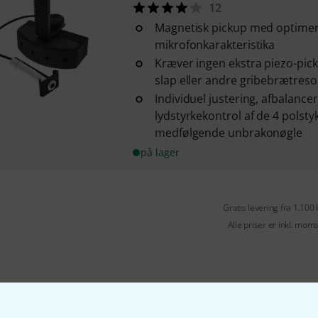
12
Magnetisk pickup med optime
mikrofonkarakteristika
Kræver ingen ekstra piezo-pick
slap eller andre gribebrætres
Individuel justering, afbalance
lydstyrkekontrol af de 4 polsty
medfølgende unbrakonøgle
på lager
Gratis levering fra 1.100 
Alle priser er inkl. mom