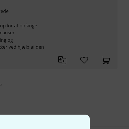
rede
up for at opfange
onanser
ring og
kker ved hjælp af den
kr
s