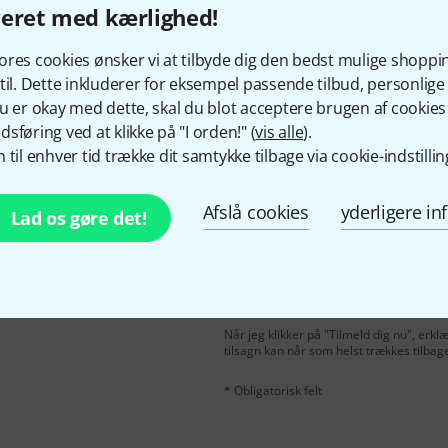
veret med kærlighed!
Kan du lide det du ser?
res cookies ønsker vi at tilbyde dig den bedst mulige shoppi
til. Dette inkluderer for eksempel passende tilbud, personli
Del
Hjælp og feedback
u er okay med dette, skal du blot acceptere brugen af cookies t
sføring ved at klikke på "I orden!" (
vis alle
).
 til enhver tid trække dit samtykke tilbage via cookie-indstillin
Afslå cookies
yderligere i
Lad os gøre det!
Email adresse
*
ngelsk og med lidt held
rdi
50 €
!
Når jeg klikker på "Tilmeld dig nu", erk
tilsagn kan når som helst trækkes tilbag
* Obligatorisk felt