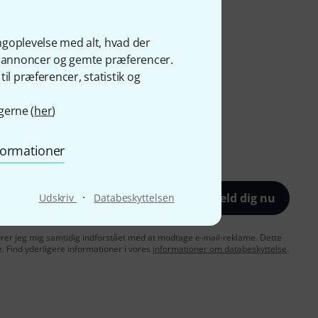
ngoplevelse med alt, hvad der
ge annoncer og gemte præferencer.
il præferencer, statistik og
gerne (
her
)
nformationer
·
Tilmeld dig nu
Udskriv
Databeskyttelsen
lærer jeg mig samtidig indforstået med at modtage e-mail-reklame. Dette
e. Find yderligere informationer i vores
informationer om databeskyttelse
.