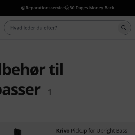
Reparationsservice
30 Dages Money Back
Star
lbehør til
asser
1
Krivo
Pickup for Upright Bass