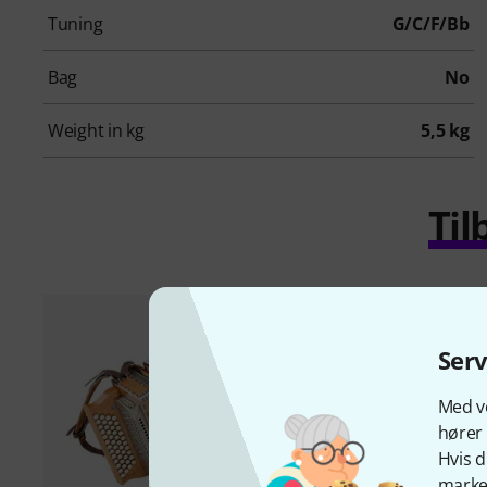
Tuning
G/C/F/Bb
Bag
No
Weight in kg
5,5 kg
Til
Ser
Med vo
hører 
Hvis d
marked