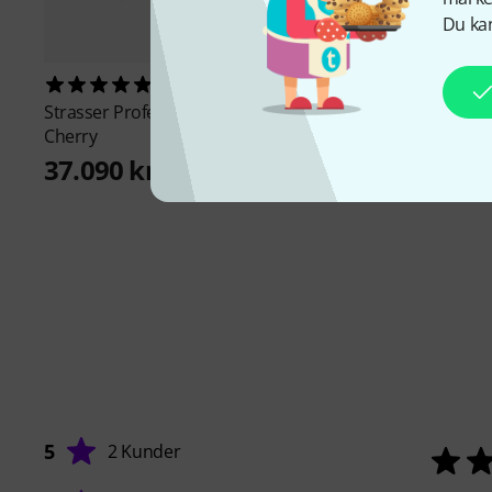
Du kan
Strasser
Solist G/C/F
1
34.590 kr
Strasser
Professional G/C/F/Bb
Cherry
37.090 kr
5
2 Kunder