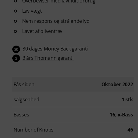
Overbeviser med lavt luftforbrug
Lav vægt
Nem respons og strålende lyd
Lavet af oliventræ
30 dages-Money Back garanti
30
3 års Thomann garanti
3
Fås siden
Oktober 2022
salgsenhed
1 stk
Basses
16, x-Bass
Number of Knobs
46