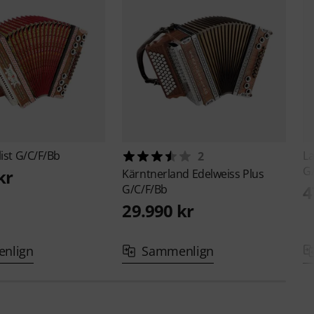
list G/C/F/Bb
L
2
G
kr
Kärntnerland
Edelweiss Plus
4
G/C/F/Bb
29.990 kr
nlign
Sammenlign