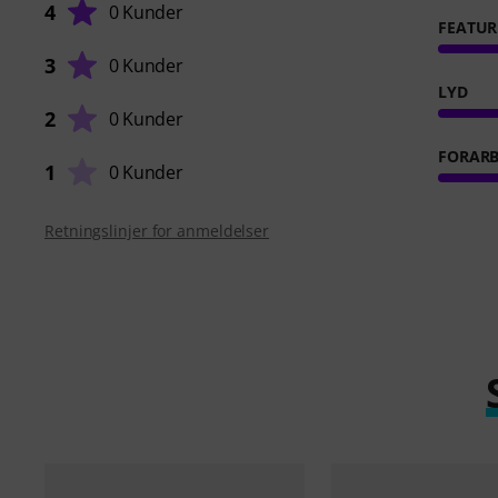
4
0 Kunder
FEATUR
3
0 Kunder
LYD
2
0 Kunder
FORARB
1
0 Kunder
Retningslinjer for anmeldelser