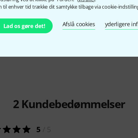
 til enhver tid trække dit samtykke tilbage via cookie-indstillin
/Bb
Kärntnerland
Gipfelstürmer
Strasser
Pr
Afslå cookies
yderligere i
Lad os gøre det!
G/C/F/Bb
34.890 
65.400 kr
2
Kundebedømmelser
5
/ 5