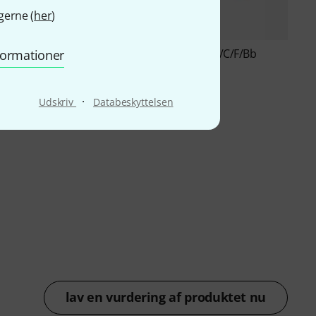
gerne (
her
)
ofessional G/C/F/Bb
Strasser
Hoamat G/C/F/Bb
nformationer
kr
44.790 kr
·
Udskriv
Databeskyttelsen
lav en vurdering af produktet nu