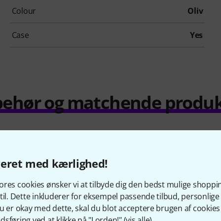
Colour
Oliv
Case
Yes
behør og matchende produ
veret med kærlighed!
res cookies ønsker vi at tilbyde dig den bedst mulige shoppi
til. Dette inkluderer for eksempel passende tilbud, personli
u er okay med dette, skal du blot acceptere brugen af cookies t
sføring ved at klikke på "I orden!" (
vis alle
).