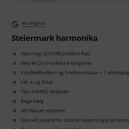
Vis original
Steiermark harmonika
Stemning: G/C/F/Bb (mellem flad)
Med 46 (2-trins) diskant-tangenter
4 dobbelthelikon- og 5 helikon-basser + 7 akkomp
Inkl. X- og B-bas
Tipo A MANO rørplader
Beige bælg
Michlbauer-systemet
Manuelt justeret for optimal respons og præcisions