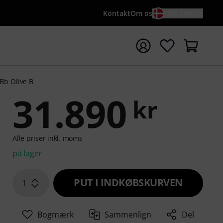
Kontakt
Om os
DA / KR
t søgning med søgeord {searchTerm}
/Bb Olive B
31.890
kr
Alle priser inkl. moms
på lager
PUT I INDKØBSKURVEN
1
Bogmærk
Sammenlign
Del