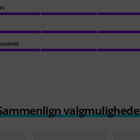
ES
EJDNING
Sammenlign valgmulighede