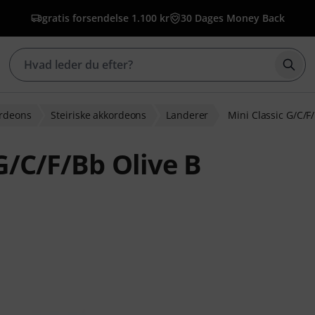
gratis forsendelse 1.100 kr
30 Dages Money Back
Star
rdeons
Steiriske akkordeons
Landerer
Mini Classic G/C/F
G/C/F/Bb Olive B
dømmelser