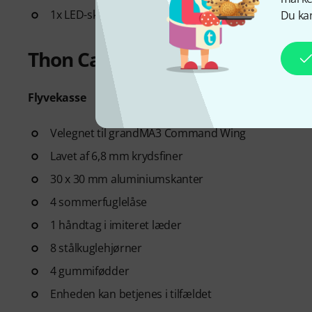
1x LED-skrivebordslampe (4-bens XLR-hunstik)
Du kan
Thon Case grandMA3 Comman
Flyvekasse
Velegnet til grandMA3 Command Wing
Lavet af 6,8 mm krydsfiner
30 x 30 mm aluminiumskanter
4 sommerfuglelåse
1 håndtag i imiteret læder
8 stålkuglehjørner
4 gummifødder
Enheden kan betjenes i tilfældet