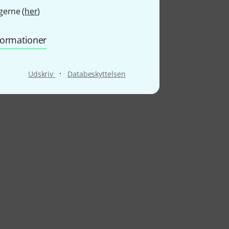
gerne (
her
)
nformationer
·
Udskriv
Databeskyttelsen