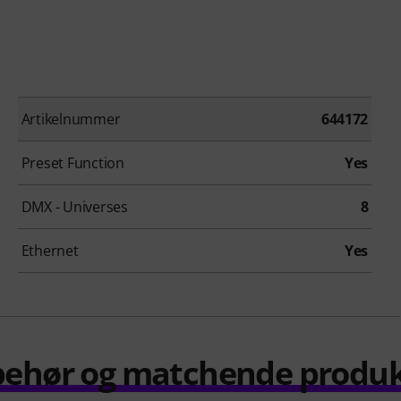
Artikelnummer
644172
Preset Function
Yes
DMX - Universes
8
Ethernet
Yes
behør og matchende produ