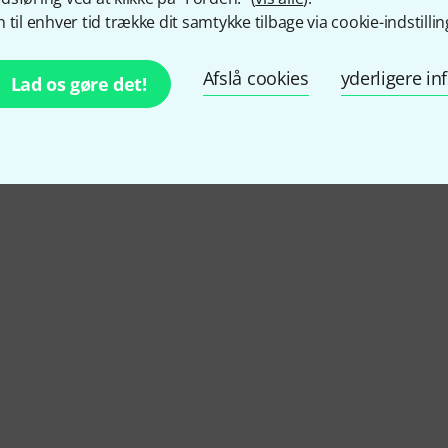
 til enhver tid trække dit samtykke tilbage via cookie-indstillin
d Wing
Afslå cookies
yderligere i
Lad os gøre det!