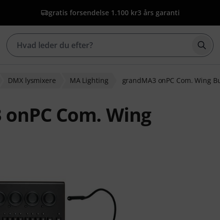
gratis forsendelse 1.100 kr
3 års garanti
Star
DMX lysmixere
MA Lighting
grandMA3 onPC Com. Wing B
3 onPC Com. Wing