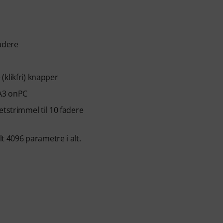
adere
klikfri) knapper
MA3 onPC
etstrimmel til 10 fadere
4096 parametre i alt.