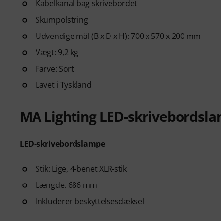
Kabelkanal bag skrivebordet
Skumpolstring
Udvendige mål (B x D x H): 700 x 570 x 200 mm
Vægt: 9,2 kg
Farve: Sort
Lavet i Tyskland
MA Lighting LED-skrivebords
LED-skrivebordslampe
Stik: Lige, 4-benet XLR-stik
Længde: 686 mm
Inkluderer beskyttelsesdæksel