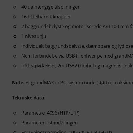
40 uafhængige afspilninger
16 tildelbare x-knapper
2 baggrundsbelyste og motoriserede A/B 100 mm f
1 niveauhjul
Individuelt baggrundsbelyste, dæmpbare og lydløse (
Nem forbindelse via USB til enhver pc med grand
Inkl. støvdæksel, 2m USB2.0-kabel og magnetisk etik
Note:
Et grandMA3 onPC-system understøtter maksimalt 
Tekniske data:
Parametre: 4096 (HTP/LTP)
Parametertilstand2: ingen
Forsyningsspænding: 100-240 V / 50/60 Hz