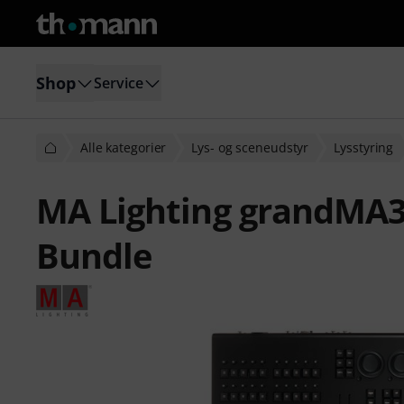
Shop
Service
Alle kategorier
Lys- og sceneudstyr
Lysstyring
MA Lighting grandMA
Bundle