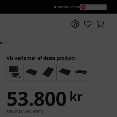
Kontakt
Om os
DA / KR
t søgning med søgeord {searchTerm}
undle
Vis varianter af dette produkt
53.800
kr
Alle priser inkl. moms