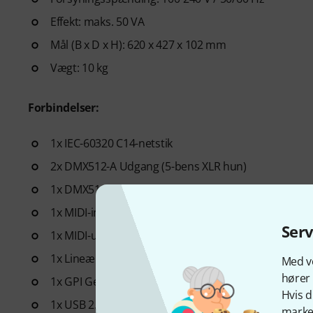
Effekt: maks. 50 VA
Mål (B x D x H): 620 x 427 x 102 mm
Vægt: 10 kg
Forbindelser:
1x IEC-60320 C14-netstik
2x DMX512-A Udgang (5-bens XLR hun)
1x DMX512-A Indgang (5-bens XLR-hanstik)
1x MIDI-indgang (5-bens DIN-hunstik)
Ser
1x MIDI-udgang (5-bens DIN-hunstik)
1x Lineær tidskodeindgang (3-bens XLR-hunstik)
Med vo
hører 
1x GPI General Purpose Interface (D-SUB DE9 hun) ti
Hvis d
1x USB 2.0 (type B)
marked