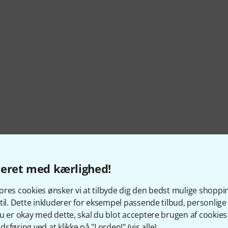
veret med kærlighed!
res cookies ønsker vi at tilbyde dig den bedst mulige shoppi
til. Dette inkluderer for eksempel passende tilbud, personli
l fjernbetjening
u er okay med dette, skal du blot acceptere brugen af cookies t
sføring ved at klikke på "I orden!" (
vis alle
).