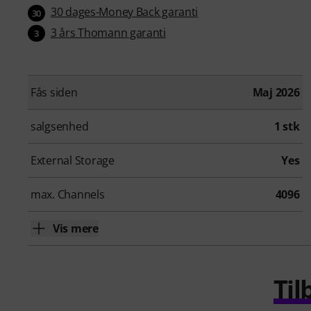
30 dages-Money Back garanti
30
3 års Thomann garanti
3
Fås siden
Maj 2026
salgsenhed
1 stk
External Storage
Yes
max. Channels
4096
Vis mere
Til