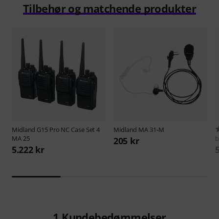
Tilbehør og matchende produkter
Midland
G15 Pro NC Case Set 4
Midland
MA 31-M
MA 25
b
205 kr
5.222 kr
1
Kundebedømmelser