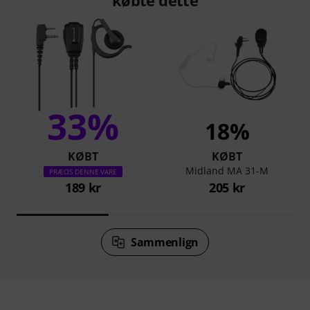
33%
18%
KØBT
KØBT
Midland MA 31-M
PRÆCIS DENNE VARE
189 kr
205 kr
Sammenlign