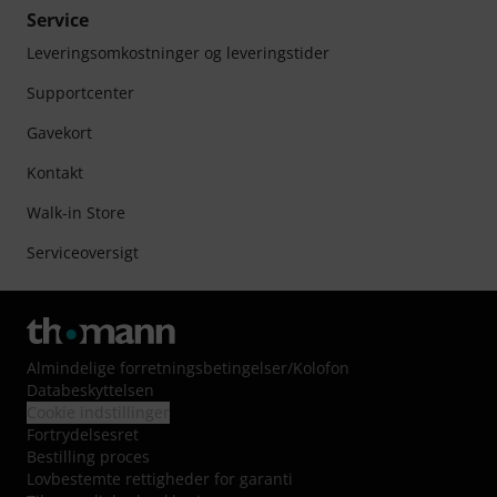
Service
Leveringsomkostninger og leveringstider
Supportcenter
Gavekort
Kontakt
Walk-in Store
Serviceoversigt
Almindelige forretningsbetingelser
/
Kolofon
Databeskyttelsen
Cookie indstillinger
Fortrydelsesret
Bestilling proces
Lovbestemte rettigheder for garanti