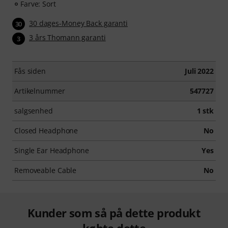
Farve: Sort
30 dages-Money Back garanti
30
3 års Thomann garanti
3
Fås siden
Juli 2022
Artikelnummer
547727
salgsenhed
1 stk
Closed Headphone
No
Single Ear Headphone
Yes
Removeable Cable
No
Kunder som så på dette produkt
købte dette