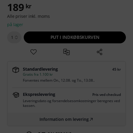
189
kr
Alle priser inkl. moms
på lager
PUT I INDKØBSKURVEN
1
Standardlevering
45 kr
Gratis fra 1.100 kr
Forventes mellem
On., 12.08.
og
To., 13.08.
.
Ekspreslevering
Pris ved checkud
Leveringsdato og forsendelsesomkostninger beregnes ved
kassen.
Information om levering