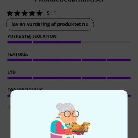
5
/ 5
lav en vurdering af produktet nu
YDERE STØJ ISOLATION
FEATURES
LYD
FORARBEJDNING
Retningslinjer for anmeldelser