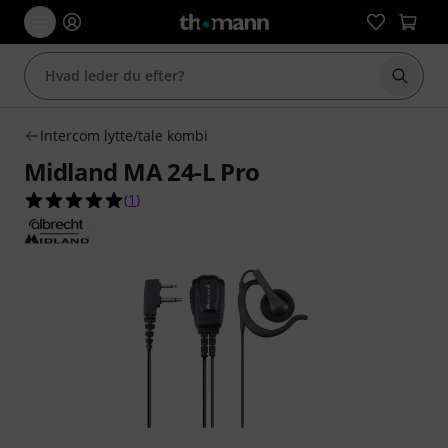
Start 
Intercom lytte/tale kombi
Midland MA 24-L Pro
5.0 ud af 5 stjerner fra 1 kundebedømmelser
(
1
)