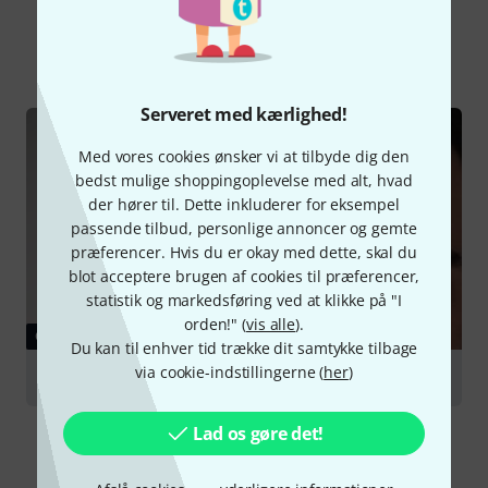
Vidste du?
Alle
Guide
Serveret med kærlighed!
Med vores cookies ønsker vi at tilbyde dig den
bedst mulige shoppingoplevelse med alt, hvad
der hører til. Dette inkluderer for eksempel
passende tilbud, personlige annoncer og gemte
præferencer. Hvis du er okay med dette, skal du
blot acceptere brugen af cookies til præferencer,
statistik og markedsføring ved at klikke på "I
orden!" (
vis alle
).
GUIDE
Du kan til enhver tid trække dit samtykke tilbage
via cookie-indstillingerne (
her
)
Headphones
Lad os gøre det!