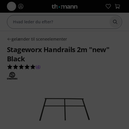
Start 
gelænder til sceneelementer
Stageworx Handrails 2m "new"
Black
5.0 ud af 5 stjerner fra 4 kundebedømmelser
(
4
)