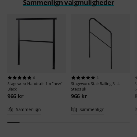
Sammenlign valgmuligheder
6
3
Stageworx
Handrails 1m "new"
Stageworx
Stair Railing 3 - 4
S
Black
Steps Bk
6
966 kr
966 kr
Sammenlign
Sammenlign