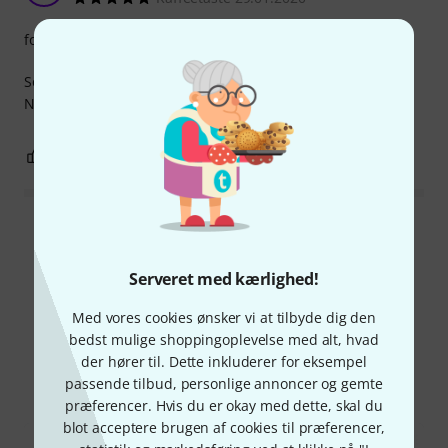
forarbejdning
Solidt håndværk og utrolig nem montering for én person.
Nem at installere, selv i hjørner. Prisen er rimelig.
0
0
ANMELD BEDØMMELSE
Læs alle anmeldelser
Serveret med kærlighed!
Med vores cookies ønsker vi at tilbyde dig den
Vidste du?
bedst mulige shoppingoplevelse med alt, hvad
der hører til. Dette inkluderer for eksempel
Alle
Downloads
passende tilbud, personlige annoncer og gemte
præferencer. Hvis du er okay med dette, skal du
blot acceptere brugen af cookies til præferencer,