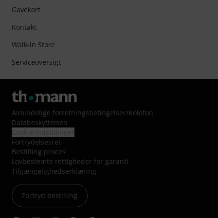
Gavekort
Kontakt
Walk-in Store
Serviceoversigt
Almindelige forretningsbetingelser
/
Kolofon
Databeskyttelsen
Cookie indstillinger
Fortrydelsesret
Bestilling proces
Lovbestemte rettigheder for garanti
Tilgængelighedserklæring
Fortryd bestilling