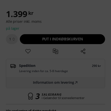
1.399
kr
Alle priser inkl. moms
på lager
PUT I INDKØBSKURVEN
1
Spedition
290 kr
Levering inden for ca. 5-8 hverdage
Information om levering
3
SALGSRANG
i Gelænder til sceneelementer
Vis varianter af dette produkt