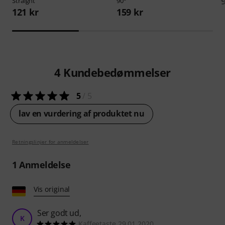
Straight
90°
121 kr
159 kr
4
Kundebedømmelser
5
/ 5
lav en vurdering af produktet nu
Retningslinjer for anmeldelser
1
Anmeldelse
Vis original
Ser godt ud,
K
Kaffeetaste 29.01.2020