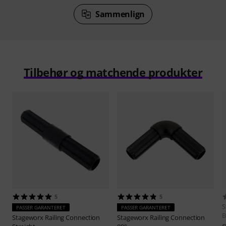
Sammenlign
Tilbehør og matchende produkter
5
5
S
PASSER GARANTERET
PASSER GARANTERET
B
Stageworx
Railing Connection
Stageworx
Railing Connection