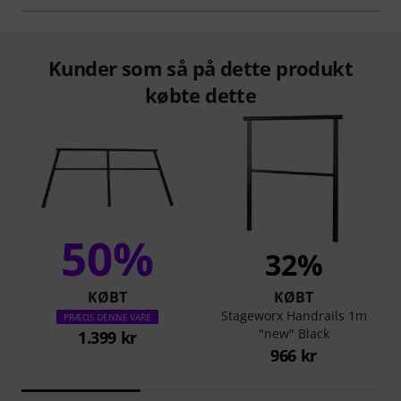
Kunder som så på dette produkt
købte dette
50%
32%
KØBT
KØBT
Stageworx Handrails 1m
PRÆCIS DENNE VARE
"new" Black
1.399 kr
966 kr