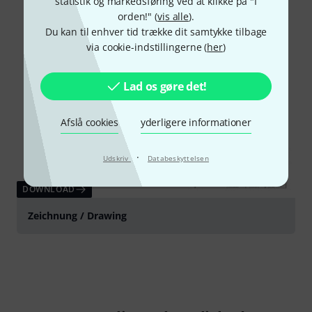
statistik og markedsføring ved at klikke på "I
orden!" (
vis alle
).
Du kan til enhver tid trække dit samtykke tilbage
via cookie-indstillingerne (
her
)
Lad os gøre det!
Afslå cookies
yderligere informationer
·
Udskriv
Databeskyttelsen
DOWNLOAD
Zeichnung / Drawing