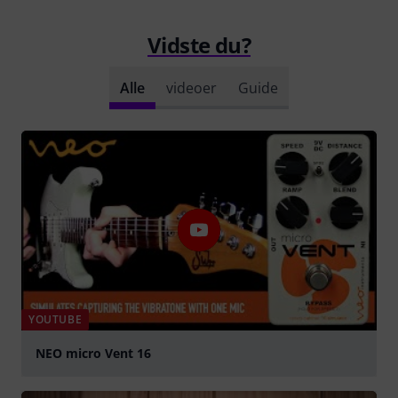
Vidste du?
Alle
videoer
Guide
YOUTUBE
NEO micro Vent 16
afspille