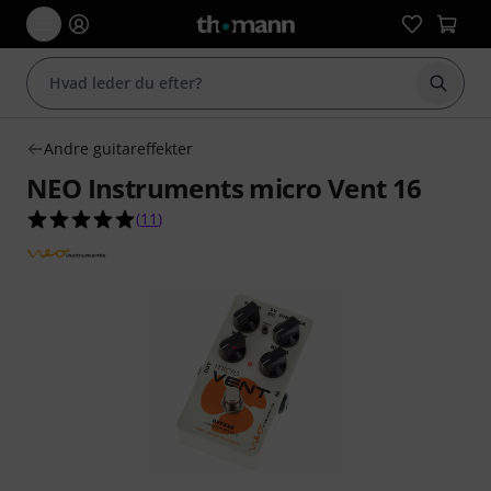
Start 
Andre guitareffekter
NEO Instruments micro Vent 16
5.0 ud af 5 stjerner fra 11 kundebedømmelser
(
11
)