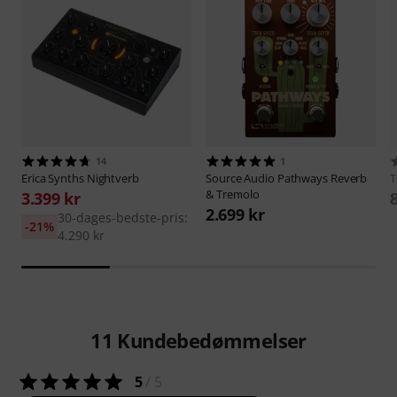
14
1
Erica Synths
Nightverb
Source Audio
Pathways Reverb
& Tremolo
3.399 kr
2.699 kr
30-dages-bedste-pris:
-21%
4.290 kr
11
Kundebedømmelser
5
/ 5