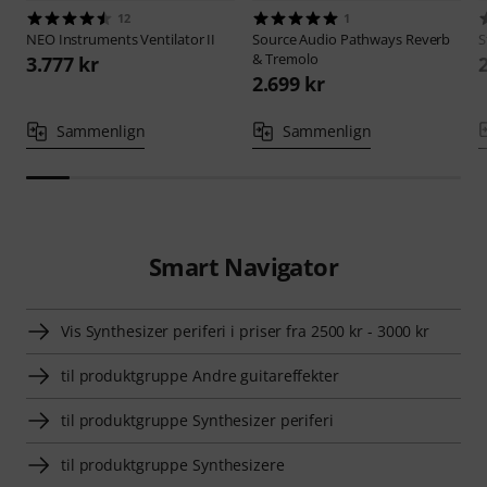
12
1
NEO Instruments
Ventilator II
Source Audio
Pathways Reverb
S
& Tremolo
3.777 kr
2.699 kr
Sammenlign
Sammenlign
Smart Navigator
Vis Synthesizer periferi i priser fra 2500 kr - 3000 kr
til produktgruppe Andre guitareffekter
til produktgruppe Synthesizer periferi
til produktgruppe Synthesizere