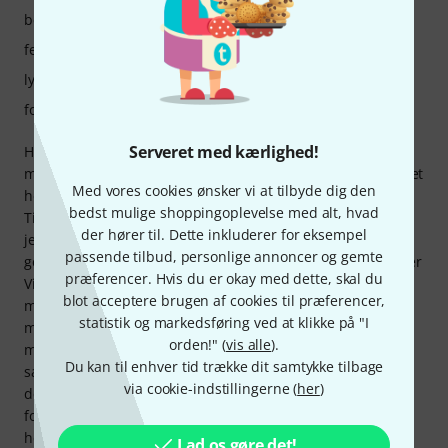
betjening
features
lyd
forarbejdning
Serveret med kærlighed!
Her er en mulighed for at få tre forskellige
modulationseffekter (Leslie, chorus og phaser), alle af meget
Med vores cookies ønsker vi at tilbyde dig den
høj kvalitet. En betydelig pladsbesparelse på pedalbrættet.
bedst mulige shoppingoplevelse med alt, hvad
Til min evaluering er jeg så heldig også at eje mini-Vent, så
der hører til. Dette inkluderer for eksempel
jeg kunne sammenligne de to... 1/ Indstillet til SPEED 1
passende tilbud, personlige annoncer og gemte
gengiver micro 16 Leslie-effekten, eller mere præcist Fender
præferencer. Hvis du er okay med dette, skal du
Vibratone, ifølge beskrivelsen. Lyden er derefter tæt på
blot acceptere brugen af cookies til præferencer,
mini-Vent: du skal vælge micro-Vent 122 for at gengive
statistik og markedsføring ved at klikke på "I
mini'ens lyd trofast, men personligt foretrækker jeg den
orden!" (
vis alle
).
mere jævne og mindre dissonante lyd fra micro 16
Du kan til enhver tid trække dit samtykke tilbage
sammenlignet med 122 til at spille i et band (til solospil er
via cookie-indstillingerne (
her
)
det en anden historie). Med micro har du en mindre
formfaktor og mere omfattende justeringsmuligheder,
herunder en blanding mellem den modulerede lyd og
Lad os gøre det!