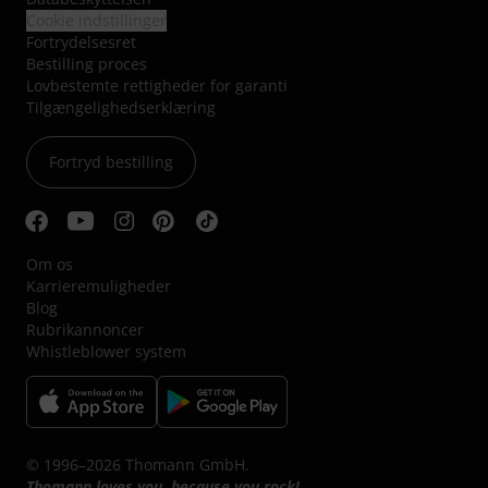
Cookie indstillinger
Fortrydelsesret
Bestilling proces
Lovbestemte rettigheder for garanti
Tilgængelighedserklæring
Fortryd bestilling
Om os
Karrieremuligheder
Blog
Rubrikannoncer
Whistleblower system
© 1996–2026 Thomann GmbH.
Thomann loves you, because you rock!