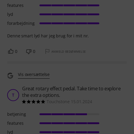
features
lyd
forarbejdning
Denne smart lyd har jeg brug for i mit nr.
0
0
ANMELD BEDØMMELSE
Vis oversættelse
Great rotary effect pedal. Take time to explore
the extra options.
T
Touchstone 15.01.2024
betjening
features
lyd