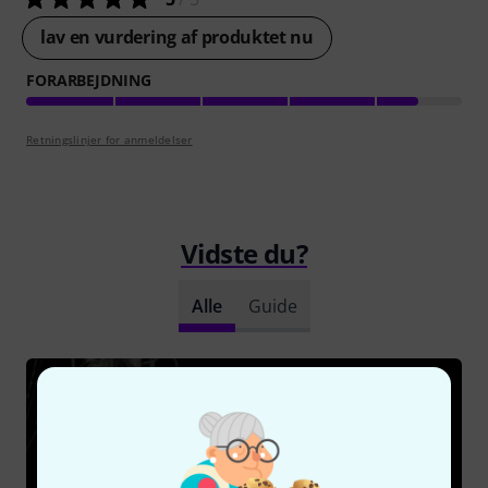
lav en vurdering af produktet nu
FORARBEJDNING
Retningslinjer for anmeldelser
Vidste du?
Alle
Guide