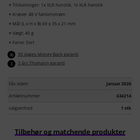
Tilslutninger: 1x XLR hunstik, 1x XLR hanstik
Kræver 48 V fantomstrøm
Mål (L x H x B) 69 x 35 x 21 mm
Vægt: 40 g
Farve: Sort
30 dages-Money Back garanti
30
3 års Thomann garanti
3
Fås siden
Januar 2026
Artikelnummer
634214
salgsenhed
1 stk
Tilbehør og matchende produkter