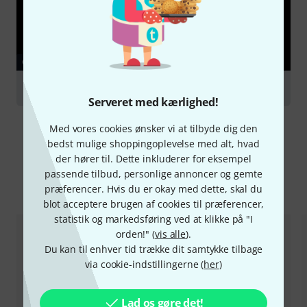
GUIDE
Microphone accessories
Serveret med kærlighed!
Med vores cookies ønsker vi at tilbyde dig den
bedst mulige shoppingoplevelse med alt, hvad
der hører til. Dette inkluderer for eksempel
passende tilbud, personlige annoncer og gemte
Sammenlign valgmuligheder
præferencer. Hvis du er okay med dette, skal du
blot acceptere brugen af cookies til præferencer,
statistik og markedsføring ved at klikke på "I
orden!" (
vis alle
).
Du kan til enhver tid trække dit samtykke tilbage
via cookie-indstillingerne (
her
)
Lad os gøre det!