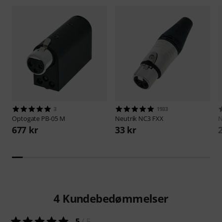
3
1933
Optogate
PB-05 M
Neutrik
NC3 FXX
N
677 kr
33 kr
4
Kundebedømmelser
5
/ 5