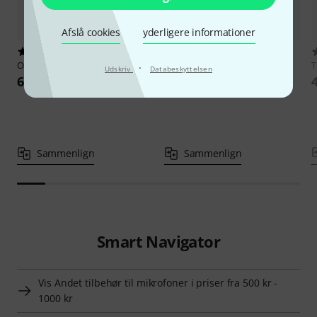
Afslå cookies
yderligere informationer
3
Optogate
PB-05 D
Optogate
PB-05 M
677 kr
·
Udskriv
Databeskyttelsen
677 kr
Sammenlign
Sammenlign
Smart Navigator
Vis Andet tilbehør til mikrofoner i priser fra 500 kr -
1000 kr