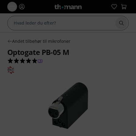
Start 
Andet tilbehør til mikrofoner
Optogate PB-05 M
5.0 ud af 5 stjerner fra 3 kundebedømmelser
(
3
)