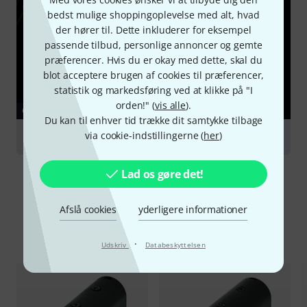
bedst mulige shoppingoplevelse med alt, hvad
der hører til. Dette inkluderer for eksempel
passende tilbud, personlige annoncer og gemte
præferencer. Hvis du er okay med dette, skal du
blot acceptere brugen af cookies til præferencer,
statistik og markedsføring ved at klikke på "I
orden!" (
vis alle
).
GUIDE
Du kan til enhver tid trække dit samtykke tilbage
via cookie-indstillingerne (
her
)
Microphone accessories
Lad os gøre det!
Afslå cookies
yderligere informationer
Sammenlign valgmuligheder
·
Udskriv
Databeskyttelsen