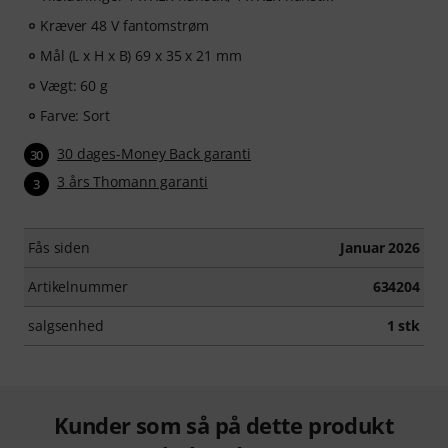
Kræver 48 V fantomstrøm
Mål (L x H x B) 69 x 35 x 21 mm
Vægt: 60 g
Farve: Sort
30 dages-Money Back garanti
30
3 års Thomann garanti
3
Fås siden
Januar 2026
Artikelnummer
634204
salgsenhed
1 stk
Kunder som så på dette produkt