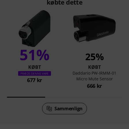
købte dette
51%
25%
KØBT
KØBT
Daddario PW-IRMM-01
PRÆCIS DENNE VARE
Micro Mute Sensor
677 kr
666 kr
Sammenlign