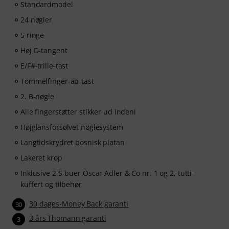
Standardmodel
24 nøgler
5 ringe
Høj D-tangent
E/F#-trille-tast
Tommelfinger-ab-tast
2. B-nøgle
Alle fingerstøtter stikker ud indeni
Højglansforsølvet nøglesystem
Langtidskrydret bosnisk platan
Lakeret krop
Inklusive 2 S-buer Oscar Adler & Co nr. 1 og 2, tutti-
kuffert og tilbehør
30 dages-Money Back garanti
30
3 års Thomann garanti
3