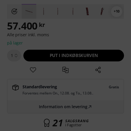
+10
57.400
kr
Alle priser inkl. moms
på lager
PUT I INDKØBSKURVEN
1
Standardlevering
Gratis
Forventes mellem
On., 12.08.
og
To., 13.08.
.
Information om levering
21
SALGSRANG
i Fagotter