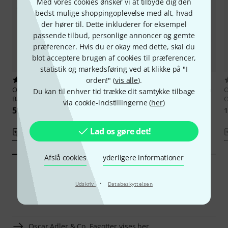
Med vores cookies ønsker vi at tilbyde dig den
bedst mulige shoppingoplevelse med alt, hvad
der hører til. Dette inkluderer for eksempel
passende tilbud, personlige annoncer og gemte
præferencer. Hvis du er okay med dette, skal du
blot acceptere brugen af cookies til præferencer,
statistik og markedsføring ved at klikke på "I
orden!" (
vis alle
).
2
1
Oscar Adler & Co.
1357/125
Oscar Adler & Co.
1358 Bassoon
O
Du kan til enhver tid trække dit samtykke tilbage
Bassoon Anniversary
Student Model
O
via cookie-indstillingerne (
her
)
52.500 kr
75.300 kr
1
Lad os gøre det!
Sammenlign
Sammenlign
Afslå cookies
yderligere informationer
·
Udskriv
Databeskyttelsen
Smart Navigator
Oscar Adler & Co. Fagotter vises her