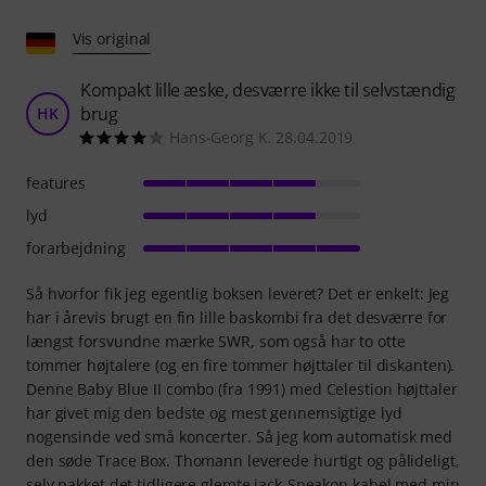
Vis original
Kompakt lille æske, desværre ikke til selvstændig
brug
HK
Hans-Georg K. 28.04.2019
features
lyd
forarbejdning
Så hvorfor fik jeg egentlig boksen leveret? Det er enkelt: Jeg
har i årevis brugt en fin lille baskombi fra det desværre for
længst forsvundne mærke SWR, som også har to otte
tommer højtalere (og en fire tommer højttaler til diskanten).
Denne Baby Blue II combo (fra 1991) med Celestion højttaler
har givet mig den bedste og mest gennemsigtige lyd
nogensinde ved små koncerter. Så jeg kom automatisk med
den søde Trace Box. Thomann leverede hurtigt og pålideligt,
selv pakket det tidligere glemte jack-Speakon kabel med min