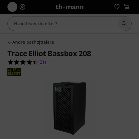
Start 
Andre bashøjttalere
Trace Elliot Bassbox 208
4.4 ud af 5 stjerner fra 21 kundebedømmelser
(
21
)