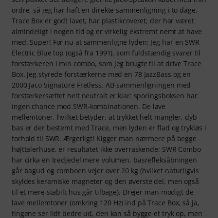
ordre, så jeg har haft en direkte sammenligning i to dage.
Trace Box er godt lavet, har plastikcoveret, der har været
almindeligt i nogen tid og er virkelig ekstremt nemt at have
med. Super! For nu at sammenligne lyden: Jeg har en SWR
Electric Blue top (også fra 1991), som fuldstændig svarer til
forstærkeren i min combo, som jeg brugte til at drive Trace
Box. Jeg styrede forstærkerne med en 78 JazzBass og en
2000 Jaco Signature Fretless. AB-sammenligningen med
forstærkersættet helt neutralt er klar: sporingsboksen har
ingen chance mod SWR-kombinationen. De lave
mellemtoner, hvilket betyder, at trykket helt mangler, dyb
bas er der bestemt med Trace, men lyden er flad og trykløs i
forhold til SWR. Ærgerligt! Kigger man nærmere på begge
højttalerhuse, er resultatet ikke overraskende: SWR Combo
har cirka en tredjedel mere volumen, basrefleksåbningen
går bagud og comboen vejer over 20 kg (hvilket naturligvis
skyldes keramiske magneter og den øverste del, men også
til et mere stabilt hus går tilbage). Drejer man modigt de
lave mellemtoner (omkring 120 Hz) ind på Trace Box, så ja,
tingene ser lidt bedre ud, den kan så bygge et tryk op, men