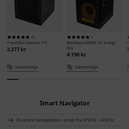
28
5
Trace Elliot
Bassbox 110
Markbass
MB58R 121 Energy
O
Box
2.277 kr
4.190 kr
Sammenlign
Sammenlign
Smart Navigator
Vis Andre bashøjttalere i priser fra 3750 kr - 4250 kr