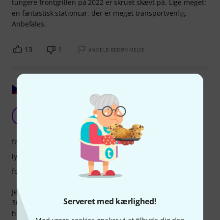
tungere frontgrillen på 2022 er skruet skævt på. Lige meget:
en fantastisk stationcar, der er meget transportvenlig.
Anbefales.
13
1
ANMELD BEDØMMELSE
Vis original
Fremragende kompromis - pris-ydelse-vægt-lyd
PL
Petr Langer 19.03.2018
features
lyd
forarbejdning
Jeg ejer Trace Elliot 4x10, 1x15, 2x10 højttalere, 600W og
Serveret med kærlighed!
300W topstykker og en ELF forstærker. Jeg købte denne 208
højttaler primært til brug med ELF. Sammenlignet med TE