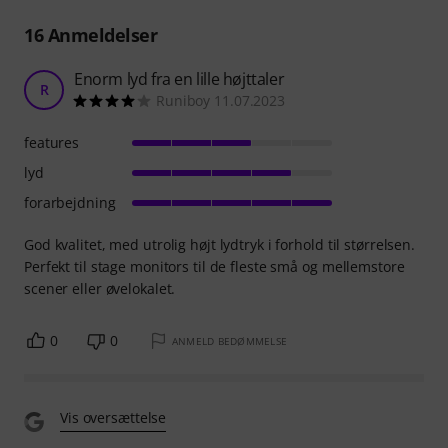
16
Anmeldelser
Enorm lyd fra en lille højttaler
R
Runiboy 11.07.2023
features
lyd
forarbejdning
God kvalitet, med utrolig højt lydtryk i forhold til størrelsen.
Perfekt til stage monitors til de fleste små og mellemstore
scener eller øvelokalet.
0
0
ANMELD BEDØMMELSE
Vis oversættelse