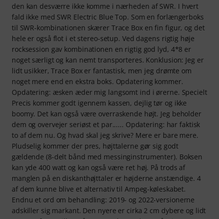
den kan desværre ikke komme i nærheden af SWR. I hvert
fald ikke med SWR Electric Blue Top. Som en forlængerboks
til SWR-kombinationen skærer Trace Box en fin figur, og det
hele er også flot i et stereo-setup. Ved dagens rigtig høje
rocksession gav kombinationen en rigtig god lyd, 4*8 er
noget særligt og kan nemt transporteres. Konklusion: Jeg er
lidt usikker, Trace Box er fantastisk, men jeg drømte om
noget mere end en ekstra boks. Opdatering kommer.
Opdatering: æsken æder mig langsomt ind i ørerne. Specielt
Precis kommer godt igennem kassen, dejlig tør og ikke
boomy. Det kan også være overraskende højt. Jeg beholder
dem og overvejer seriøst et par...... Opdatering: har faktisk
to af dem nu. Og hvad skal jeg skrive? Mere er bare mere.
Pludselig kommer der pres, højttalerne gør sig godt
gældende (8-delt bånd med messinginstrumenter). Boksen
kan yde 400 watt og kan også være ret høj. På trods af
manglen på en diskanthøjttaler er højderne anstændige. 4
af dem kunne blive et alternativ til Ampeg-køleskabet.
Endnu et ord om behandling: 2019- og 2022-versionerne
adskiller sig markant. Den nyere er cirka 2 cm dybere og lidt