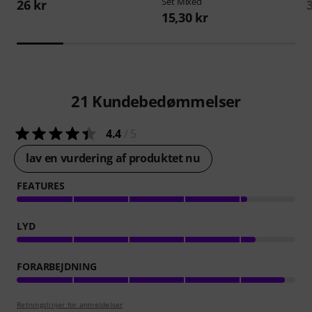
Set Mixed
26 kr
15,30 kr
21
Kundebedømmelser
4.4
/ 5
lav en vurdering af produktet nu
FEATURES
LYD
FORARBEJDNING
Retningslinjer for anmeldelser