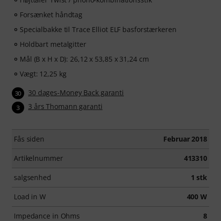
Forsænket håndtag
Specialbakke til Trace Elliot ELF basforstærkeren
Holdbart metalgitter
Mål (B x H x D): 26,12 x 53,85 x 31,24 cm
Vægt: 12,25 kg
30 dages-Money Back garanti
30
3 års Thomann garanti
3
Fås siden
Februar 2018
Artikelnummer
413310
salgsenhed
1 stk
Load in W
400 W
Impedance in Ohms
8