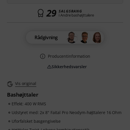
29
SALGSRANG
i Andre bashøjttalere
Rådgivning
Producentinformation
Sikkerhedsvarsler
Vis original
Bashøjttaler
Effekt: 400 W RMS
Udstyret med: 2x 8" Faital Pro Neodym-højttalere 16 Ohm
Uforfalsket basgengivelse
Højttaler Twist / phono-kombinationsstik