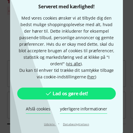
167 kr
Serveret med kærlighed!
30-dages-bedste-pris:
-12%
190 kr
Med vores cookies ønsker vi at tilbyde dig den
bedst mulige shoppingoplevelse med alt, hvad
der hører til. Dette inkluderer for eksempel
passende tilbud, personlige annoncer og gemte
præferencer. Hvis du er okay med dette, skal du
Populære mærker
blot acceptere brugen af cookies til præferencer,
statistik og markedsføring ved at klikke på "I
orden!" (
vis alle
).
Du kan til enhver tid trække dit samtykke tilbage
via cookie-indstillingerne (
her
)
Lad os gøre det!
Afslå cookies
yderligere informationer
·
Udskriv
Databeskyttelsen