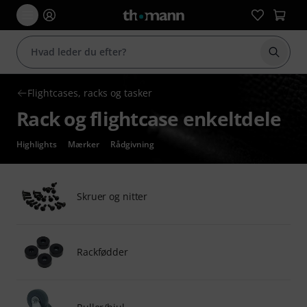
Start 
Flightcases, racks og tasker
Rack og flightcase enkeltdele
Highlights
Mærker
Rådgivning
Skruer og nitter
Rackfødder