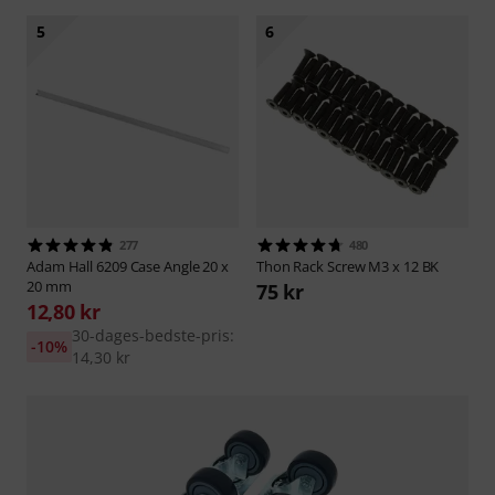
5
6
277
480
Adam Hall
6209 Case Angle 20 x
Thon
Rack Screw M3 x 12 BK
20 mm
75 kr
12,80 kr
30-dages-bedste-pris:
-10%
14,30 kr