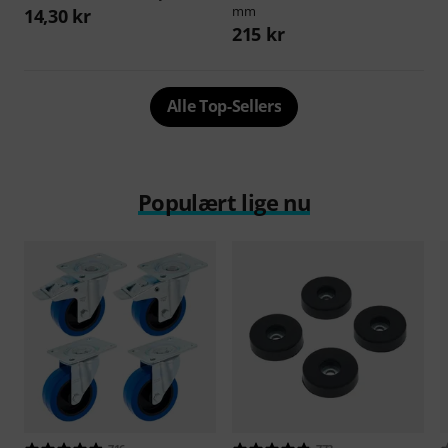
mm
14,30 kr
215 kr
Alle Top-Sellers
Populært lige nu