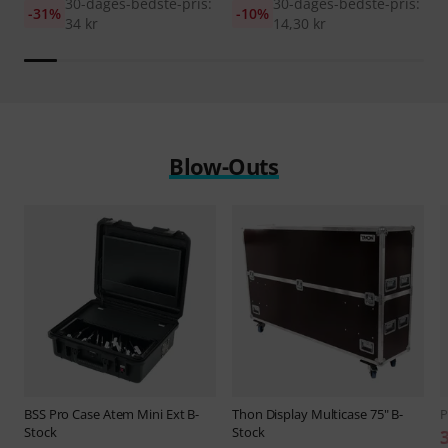
30-dages-bedste-pris:
30-dages-bedste-pris:
-31%
-10%
34 kr
14,30 kr
Blow-Outs
BSS
Pro Case Atem Mini Ext B-
Thon
Display Multicase 75" B-
P
Stock
Stock