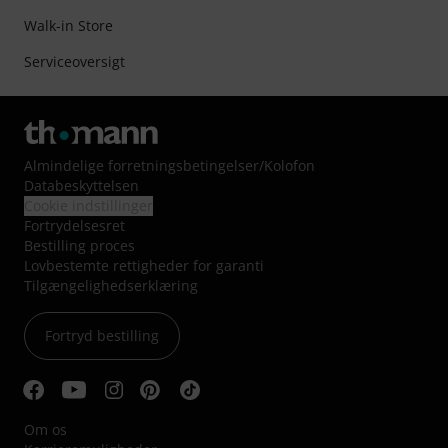
Walk-in Store
Serviceoversigt
Almindelige forretningsbetingelser
/
Kolofon
Databeskyttelsen
Cookie indstillinger
Fortrydelsesret
Bestilling proces
Lovbestemte rettigheder for garanti
Tilgængelighedserklæring
Fortryd bestilling
Om os