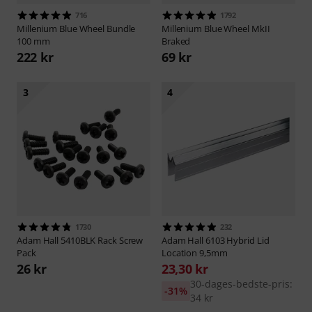
716
1792
Millenium
Blue Wheel Bundle
Millenium
Blue Wheel MkII
100 mm
Braked
222 kr
69 kr
3
4
1730
232
Adam Hall
5410BLK Rack Screw
Adam Hall
6103 Hybrid Lid
Pack
Location 9,5mm
26 kr
23,30 kr
30-dages-bedste-pris:
-31%
34 kr