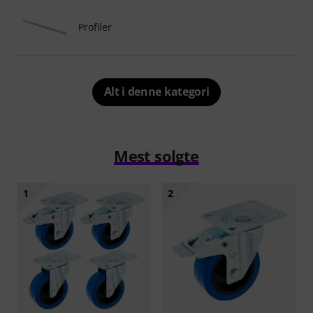
Profiler
Alt i denne kategori
Mest solgte
1
2