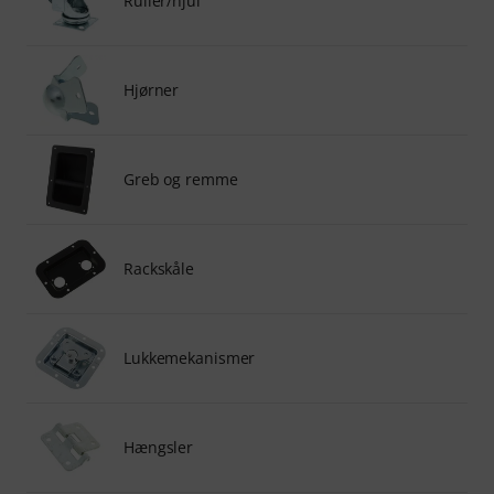
Ruller/hjul
Hjørner
Greb og remme
Rackskåle
Lukkemekanismer
Hængsler