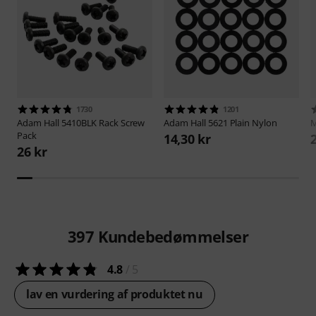
1730
1201
Adam Hall
5410BLK Rack Screw
Adam Hall
5621 Plain Nylon
M
Pack
14,30 kr
26 kr
397
Kundebedømmelser
4.8
/ 5
lav en vurdering af produktet nu