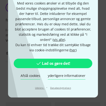
Med vores cookies ønsker vi at tilbyde dig den
Nice nut
Y
bedst mulige shoppingoplevelse med alt, hvad
Younglad 26.05.2021
der hører til. Dette inkluderer for eksempel
passende tilbud, personlige annoncer og gemte
forarbejdning
præferencer. Hvis du er okay med dette, skal du
blot acceptere brugen af cookies til præferencer,
I really have no experience with nuts other than these. For
statistik og markedsføring ved at klikke på "I
me these nuts have worked flawlessly in my rack. No cons.
orden!" (
vis alle
).
Very happy with my nut.
Du kan til enhver tid trække dit samtykke tilbage
via cookie-indstillingerne (
her
)
5
1
ANMELD BEDØMMELSE
Lad os gøre det!
Læs alle anmeldelser
Afslå cookies
yderligere informationer
·
Udskriv
Databeskyttelsen
Sammenlign valgmuligheder