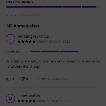
FORARBEJDNING
Retningslinjer for anmeldelser
145
Anmeldelser
Amazing rack nuts
S
Studio1dk 26.04.2022
forarbejdning
Very sturdy and easy to use rack nuts - amazing at any price
- and then this cheap!
0
0
ANMELD BEDØMMELSE
super kvalitet
M
MiniFido 18.07.2022