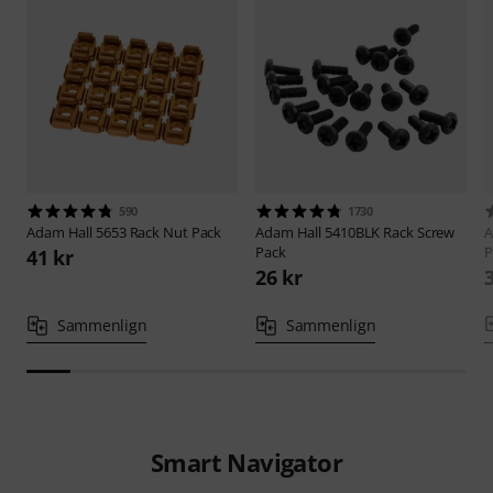
590
1730
Adam Hall
5653 Rack Nut Pack
Adam Hall
5410BLK Rack Screw
A
Pack
P
41 kr
26 kr
Sammenlign
Sammenlign
Smart Navigator