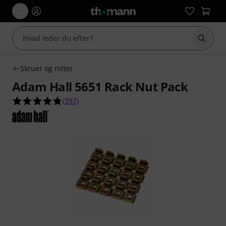
Start 
Skruer og nitter
Adam Hall 5651 Rack Nut Pack
4.8 ud af 5 stjerner fra 397 kundebedømmelser
(
397
)