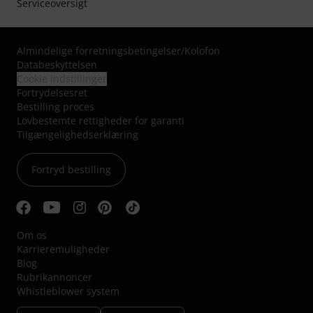
Serviceoversigt
Almindelige forretningsbetingelser
/
Kolofon
Databeskyttelsen
Cookie indstillinger
Fortrydelsesret
Bestilling proces
Lovbestemte rettigheder for garanti
Tilgængelighedserklæring
Fortryd bestilling
Om os
Karrieremuligheder
Blog
Rubrikannoncer
Whistleblower system