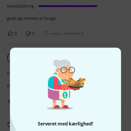
forarbejdning
gode og nemme at bruge.
0
0
ANMELD BEDØMMELSE
5 stjerner
L
LALabs 03.02.2023
forarbejdning
De gør hvad de skal. Godt tilfreds.
0
0
ANMELD BEDØMMELSE
Vis oversættelse
Serveret med kærlighed!