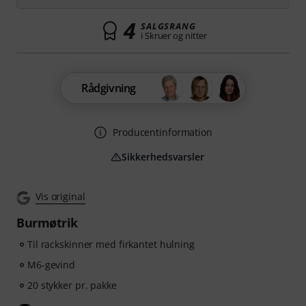
4
SALGSRANG
i Skruer og nitter
Rådgivning
Producentinformation
Sikkerhedsvarsler
Vis original
Burmøtrik
Til rackskinner med firkantet hulning
M6-gevind
20 stykker pr. pakke