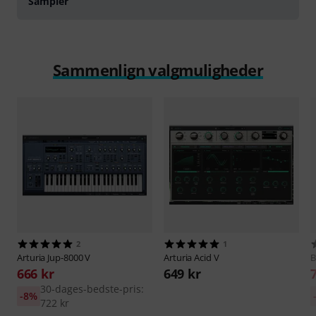
Sampler
Sammenlign valgmuligheder
2
1
Arturia
Jup-8000 V
Arturia
Acid V
B
666 kr
649 kr
30-dages-bedste-pris:
-8%
722 kr