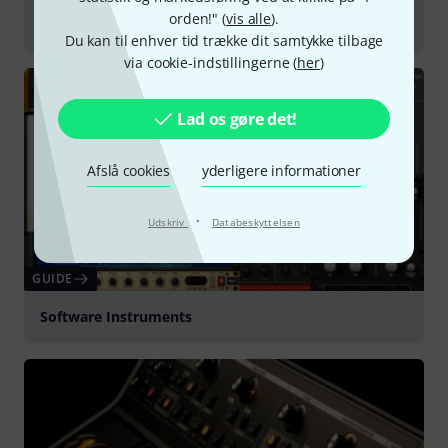
orden!" (
vis alle
).
Plug-ins
Du kan til enhver tid trække dit samtykke tilbage
via cookie-indstillingerne (
her
)
Lad os gøre det!
Afslå cookies
yderligere informationer
·
Udskriv
Databeskyttelsen
GUIDE
Software Instruments