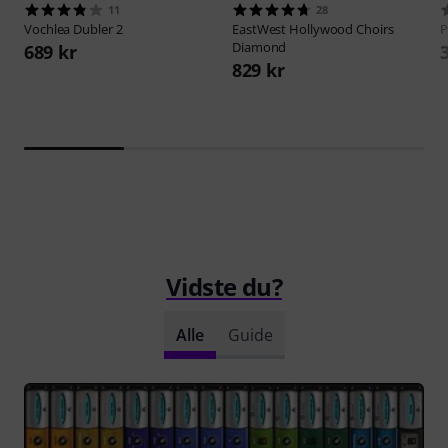
11
28
Vochlea
Dubler 2
EastWest
Hollywood Choirs
P
Diamond
689 kr
829 kr
Vidste du?
Alle
Guide