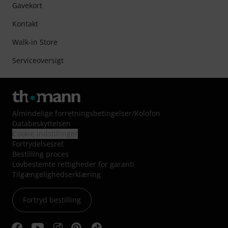
Gavekort
Kontakt
Walk-in Store
Serviceoversigt
Almindelige forretningsbetingelser
/
Kolofon
Databeskyttelsen
Cookie indstillinger
Fortrydelsesret
Bestilling proces
Lovbestemte rettigheder for garanti
Tilgængelighedserklæring
Fortryd bestilling