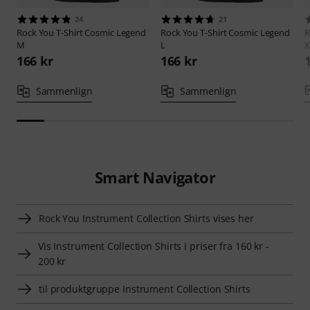
24
21
Rock You
T-Shirt Cosmic Legend
Rock You
T-Shirt Cosmic Legend
R
M
L
X
166 kr
166 kr
Sammenlign
Sammenlign
Smart Navigator
Rock You Instrument Collection Shirts vises her
Vis Instrument Collection Shirts i priser fra 160 kr -
200 kr
til produktgruppe Instrument Collection Shirts