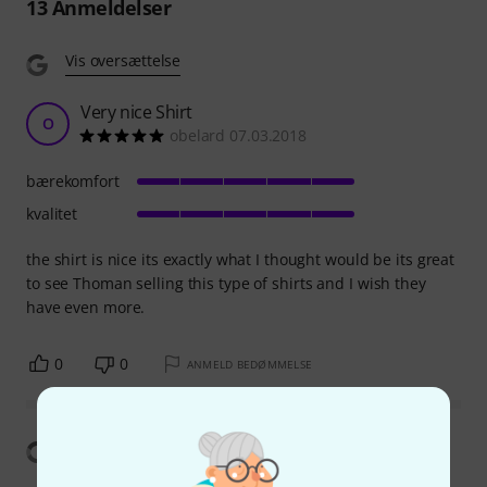
13
Anmeldelser
Vis oversættelse
Very nice Shirt
O
obelard 07.03.2018
bærekomfort
kvalitet
the shirt is nice its exactly what I thought would be its great
to see Thoman selling this type of shirts and I wish they
have even more.
0
0
ANMELD BEDØMMELSE
Vis oversættelse