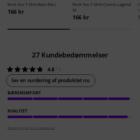
Rock You
T-Shirt Bass Rat L
Rock You
T-Shirt Cosmic Legend
R
M
X
166 kr
166 kr
27
Kundebedømmelser
4.8
/ 5
lav en vurdering af produktet nu
BÆREKOMFORT
KVALITET
Retningslinjer for anmeldelser