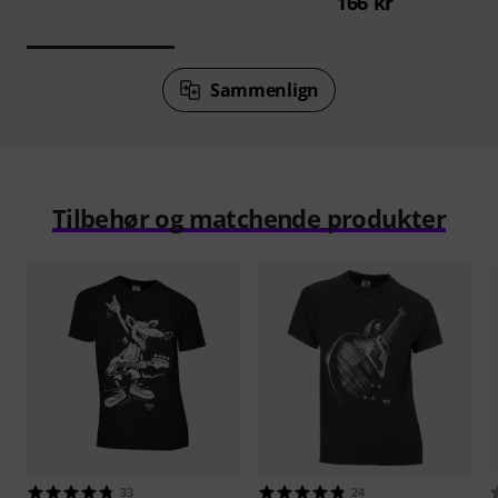
166 kr
Sammenlign
Tilbehør og matchende produkter
33
24