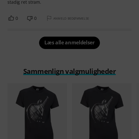
stadig ret stram.
0
0
ANMELD BEDØMMELSE
Læs alle anmeldelser
Sammenlign valgmuligheder