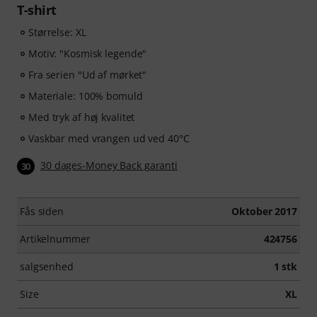
T-shirt
Størrelse: XL
Motiv: "Kosmisk legende"
Fra serien "Ud af mørket"
Materiale: 100% bomuld
Med tryk af høj kvalitet
Vaskbar med vrangen ud ved 40°C
30 dages-Money Back garanti
30
Fås siden
Oktober 2017
Artikelnummer
424756
salgsenhed
1 stk
Size
XL