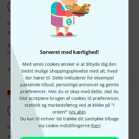
After 2 years
R
Rossen 16.02.2024
bærekomfort
kvalitet
Still comfy and soft
Serveret med kærlighed!
Image still there with minor loss of quality
Med vores cookies ønsker vi at tilbyde dig den
0
0
ANMELD BEDØMMELSE
bedst mulige shoppingoplevelse med alt, hvad
der hører til. Dette inkluderer for eksempel
passende tilbud, personlige annoncer og gemte
præferencer. Hvis du er okay med dette, skal du
Vis original
blot acceptere brugen af cookies til præferencer,
statistik og markedsføring ved at klikke på "I
Ikke dårligt.
LI
orden!" (
vis alle
).
Lord Instant 27.07.2020
Du kan til enhver tid trække dit samtykke tilbage
via cookie-indstillingerne (
her
)
bærekomfort
kvalitet