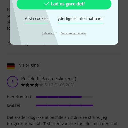
Lad os gøre det!
Holdbarheden kunne forbedres. Efter et år begynder
sømmene at blive sprøde. Sammenlignet med TRIGEMA-
Afslå cookies
yderligere informationer
skjorter i samme prisklasse er der bestemt plads til
forbedring.
·
Udskriv
Databeskyttelsen
0
0
ANMELD BEDØMMELSE
Vis original
Perfekt til Paula-elskeren ;-)
S
S1L3 01.06.2020
bærekomfort
kvalitet
Det skader dog ikke at bestille en størrelse større. Jeg
bruger normalt XL. T-shirten var ikke for lille, men den sad