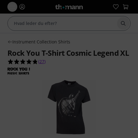
Start 
Instrument Collection Shirts
Rock You T-Shirt Cosmic Legend XL
4.8 ud af 5 stjerner fra 27 kundebedømmelser
(
27
)