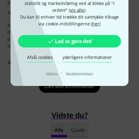
forarbejdning
statistik og markedsføring ved at klikke på "I
orden!" (
vis alle
).
stabilitet
Du kan til enhver tid trække dit samtykke tilbage
via cookie-indstillingerne (
her
)
Da min datter ikke kom godt ud af det med standardtasken,
der fulgte med lejeinstrumentet, købte vi den og er meget
tilfredse. Jeg er glad for, at jeg ikke valgte den dyre og
Lad os gøre det!
tungere kuffert.
Afslå cookies
yderligere informationer
0
0
ANMELD BEDØMMELSE
·
Udskriv
Databeskyttelsen
Læs alle anmeldelser
Vidste du?
Alle
Guide