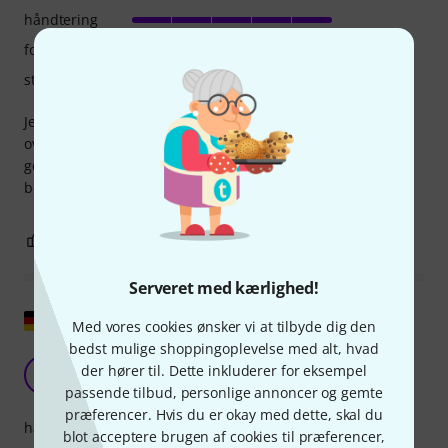
håndtering
forarbejdning
stabilitet
Jeg købte en cello-taske til min søns cello. Vi var meget
overraskede over den høje kvalitet. Cello-tasken er meget
godt lavet og overraskende tyk og tæt polstret. Min søn er
begejstret, ligesom den meget lette vægt.
1
0
ANMELD BEDØMMELSE
Serveret med kærlighed!
Vis original
Med vores cookies ønsker vi at tilbyde dig den
bedst mulige shoppingoplevelse med alt, hvad
komfortabel
der hører til. Dette inkluderer for eksempel
P
PM&M 21.07.2020
passende tilbud, personlige annoncer og gemte
præferencer. Hvis du er okay med dette, skal du
håndtering
blot acceptere brugen af cookies til præferencer,