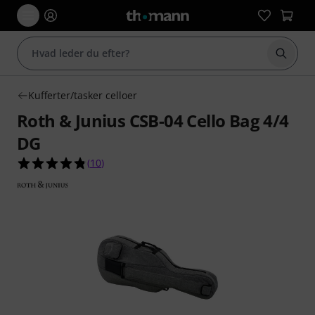
Start 
Kufferter/tasker celloer
Roth & Junius CSB-04 Cello Bag 4/4
DG
4.8 ud af 5 stjerner fra 10 kundebedømmelser
(
10
)