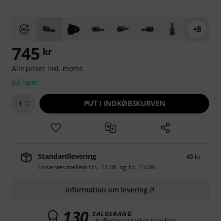
+8
745
kr
Alle priser inkl. moms
på lager
PUT I INDKØBSKURVEN
1
Standardlevering
45 kr
Forventes mellem
On., 12.08.
og
To., 13.08.
.
Information om levering
130
SALGSRANG
i Kufferter og tasker til celloer