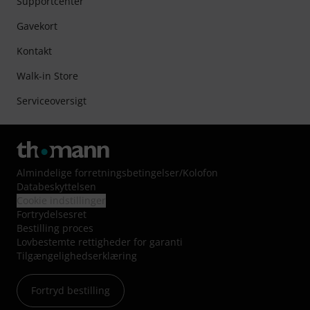
Supportcenter
Gavekort
Kontakt
Walk-in Store
Serviceoversigt
Almindelige forretningsbetingelser
/
Kolofon
Databeskyttelsen
Cookie indstillinger
Fortrydelsesret
Bestilling proces
Lovbestemte rettigheder for garanti
Tilgængelighedserklæring
Fortryd bestilling