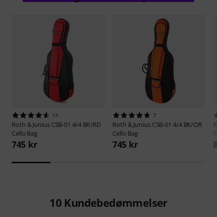
14
7
Roth & Junius
CSB-01 4/4 BK/RD
Roth & Junius
CSB-01 4/4 BK/OR
R
Cello Bag
Cello Bag
C
745 kr
745 kr
10
Kundebedømmelser