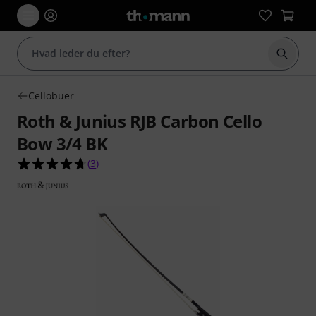
Start 
Cellobuer
Roth & Junius RJB Carbon Cello
Bow 3/4 BK
4.7 ud af 5 stjerner fra 3 kundebedømmelser
(
3
)