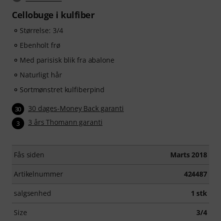
Cellobuge i kulfiber
Størrelse: 3/4
Ebenholt frø
Med parisisk blik fra abalone
Naturligt hår
Sortmønstret kulfiberpind
30 dages-Money Back garanti
30
3 års Thomann garanti
3
Fås siden
Marts 2018
Artikelnummer
424487
salgsenhed
1 stk
Size
3/4