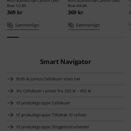
Roth & Junius
RJB Carbon Cello
Roth & Junius
RJB Carbon Cello
R
Bow 1/2 BK
Bow 4/4 BK
C
369 kr
369 kr
Sammenlign
Sammenlign
Smart Navigator
Roth & Junius Cellobuer vises her
Vis Cellobuer i priser fra 350 kr - 450 kr
til produktgruppe Cellobuer
til produktgruppe Tilbehør til celloer
til produktgruppe Strygeinstrumenter