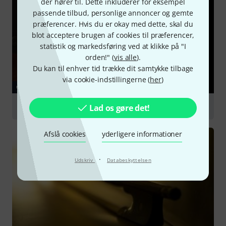
der hører til. Dette inkluderer for eksempel
passende tilbud, personlige annoncer og gemte
præferencer. Hvis du er okay med dette, skal du
blot acceptere brugen af cookies til præferencer,
statistik og markedsføring ved at klikke på "I
orden!" (
vis alle
).
Du kan til enhver tid trække dit samtykke tilbage
via cookie-indstillingerne (
her
)
GUIDE
Cello
Lad os gøre det!
Afslå cookies
yderligere informationer
·
Udskriv
Databeskyttelsen