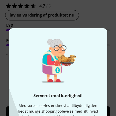
4.7
/ 5
lav en vurdering af produktet nu
LYD
FORARBEJDNING
Retningslinjer for anmeldelser
Vidste du?
Alle
Guide
Serveret med kærlighed!
Med vores cookies ønsker vi at tilbyde dig den
bedst mulige shoppingoplevelse med alt, hvad