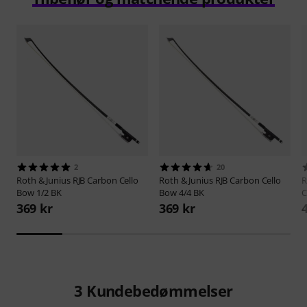
2
20
Roth & Junius
RJB Carbon Cello
Roth & Junius
RJB Carbon Cello
R
Bow 1/2 BK
Bow 4/4 BK
C
369 kr
369 kr
3
Kundebedømmelser