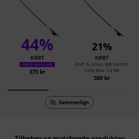
44%
21%
KØBT
KØBT
Roth & Junius RJB Carbon
PRÆCIS DENNE VARE
Cello Bow 1/2 BK
373 kr
369 kr
Sammenlign
Tilbehør og matchende produkter