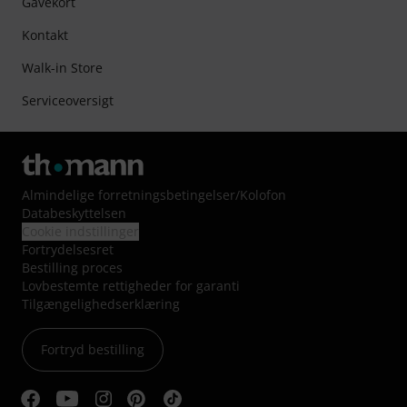
Gavekort
Kontakt
Walk-in Store
Serviceoversigt
Almindelige forretningsbetingelser
/
Kolofon
Databeskyttelsen
Cookie indstillinger
Fortrydelsesret
Bestilling proces
Lovbestemte rettigheder for garanti
Tilgængelighedserklæring
Fortryd bestilling