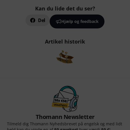
Kan du lide det du ser?
Del
Hjælp og feedback
Artikel historik
Thomann Newsletter
Tilmeld dig Thomann Nyhedsbrevet på engelsk og med lidt
held kan du vinde en af
50 gavekort
hver værdi
50 €
!