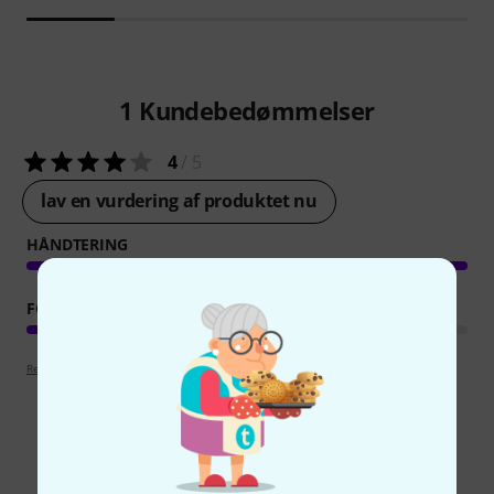
1
Kundebedømmelser
4
/ 5
lav en vurdering af produktet nu
HÅNDTERING
FORARBEJDNING
Retningslinjer for anmeldelser
Sammenlign valgmuligheder