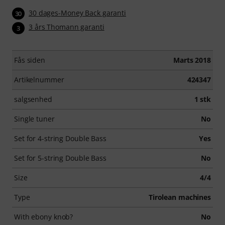
30 dages-Money Back garanti
30
3 års Thomann garanti
3
Fås siden
Marts 2018
Artikelnummer
424347
salgsenhed
1 stk
Single tuner
No
Set for 4-string Double Bass
Yes
Set for 5-string Double Bass
No
Size
4/4
Type
Tirolean machines
With ebony knob?
No