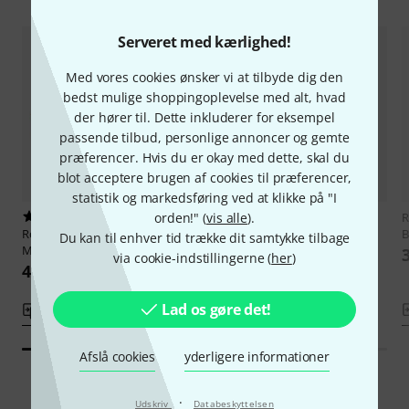
Serveret med kærlighed!
Med vores cookies ønsker vi at tilbyde dig den
bedst mulige shoppingoplevelse med alt, hvad
der hører til. Dette inkluderer for eksempel
passende tilbud, personlige annoncer og gemte
præferencer. Hvis du er okay med dette, skal du
blot acceptere brugen af cookies til præferencer,
statistik og markedsføring ved at klikke på "I
4
5
R
orden!" (
vis alle
).
Roth & Junius
Tyrolean Bass
Roth & Junius
Single Machines
B
Du kan til enhver tid trække dit samtykke tilbage
Machines 3/4G
Bass 4/4
via cookie-indstillingerne (
her
)
419 kr
227 kr
Lad os gøre det!
Sammenlign
Sammenlign
Afslå cookies
yderligere informationer
·
Udskriv
Databeskyttelsen