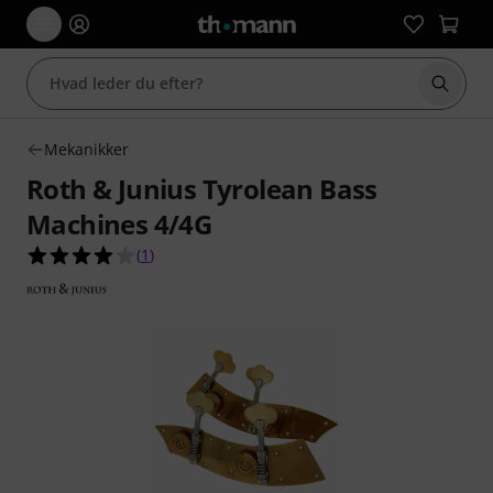
Start 
Mekanikker
Roth & Junius Tyrolean Bass
Machines 4/4G
4.0 ud af 5 stjerner fra 1 kundebedømmelser
(
1
)