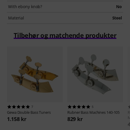
With ebony knob?
No
Material
Steel
Tilbehør og matchende produkter
7
5
Gewa
Double Bass Tuners
Rubner
Bass Machines 140-105
R
M
1.158 kr
829 kr