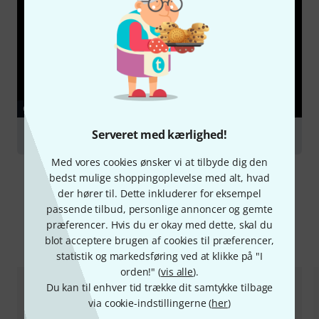
GUIDE
Serveret med kærlighed!
Clarinets
Med vores cookies ønsker vi at tilbyde dig den
bedst mulige shoppingoplevelse med alt, hvad
der hører til. Dette inkluderer for eksempel
passende tilbud, personlige annoncer og gemte
præferencer. Hvis du er okay med dette, skal du
Sammenlign valgmuligheder
blot acceptere brugen af cookies til præferencer,
statistik og markedsføring ved at klikke på "I
orden!" (
vis alle
).
Du kan til enhver tid trække dit samtykke tilbage
via cookie-indstillingerne (
her
)