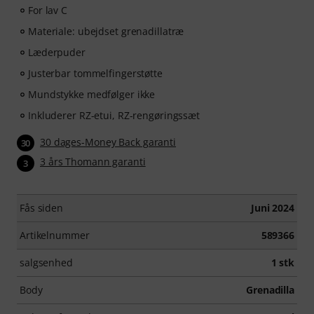
For lav C
Materiale: ubejdset grenadillatræ
Læderpuder
Justerbar tommelfingerstøtte
Mundstykke medfølger ikke
Inkluderer RZ-etui, RZ-rengøringssæt
30 dages-Money Back garanti
30
3 års Thomann garanti
3
Fås siden
Juni 2024
Artikelnummer
589366
salgsenhed
1 stk
Body
Grenadilla