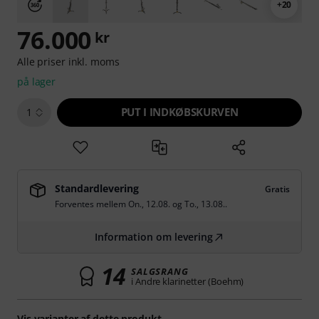
+20
76.000
kr
Alle priser inkl. moms
på lager
PUT I INDKØBSKURVEN
1
Standardlevering
Gratis
Forventes mellem
On., 12.08.
og
To., 13.08.
.
Information om levering
14
SALGSRANG
i Andre klarinetter (Boehm)
Vis varianter af dette produkt