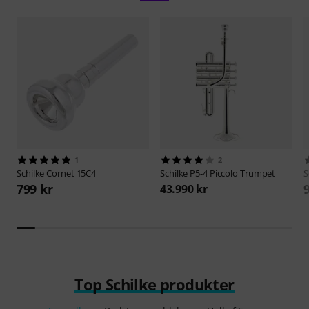
1
2
Schilke
Cornet 15C4
Schilke
P5-4 Piccolo Trumpet
S
799 kr
43.990 kr
Top Schilke produkter