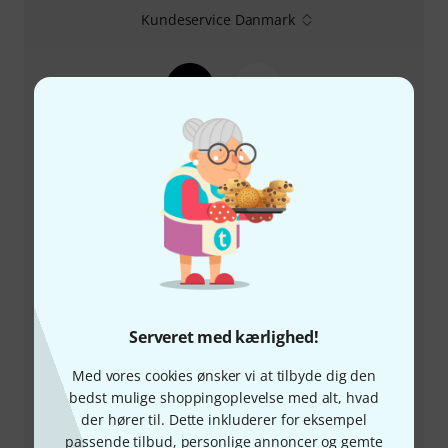
Kundeservice Danmark
+45-78150202
Vores kundeservice står klar til at hjælpe, hvis du har
spørgsmål eller problemer efter dit køb.
Hav dit kundenummer parat
Åbningstider (CEST - Centraleuropæisk
Serveret med kærlighed!
sommertid)
Med vores cookies ønsker vi at tilbyde dig den
Aftal opringning
bedst mulige shoppingoplevelse med alt, hvad
der hører til. Dette inkluderer for eksempel
Flere kontaktmuligheder
passende tilbud, personlige annoncer og gemte