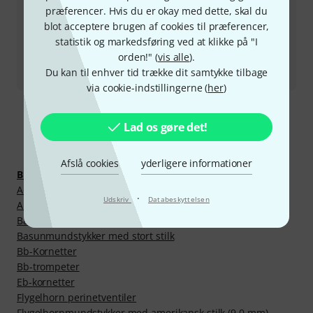
præferencer. Hvis du er okay med dette, skal du
blot acceptere brugen af cookies til præferencer,
Returvare
statistik og markedsføring ved at klikke på "I
orden!" (
vis alle
).
All kontakter
Du kan til enhver tid trække dit samtykke tilbage
via cookie-indstillingerne (
her
)
Lad os gøre det!
Se mere
Afslå cookies
yderligere informationer
Blæseinstrumenter
Adaptere til mundstykker
·
Udskriv
Databeskyttelsen
Andre trompeter
Basunmundstykker med lille stilk
Basunmundstykker med stort stilk
Bb-Kornetter
Bb-trompeter
Eb-kornetter
Flygelhorn perinetventiler
Flygelhornmundstykker med amerikansk stilk (9,0 mm)