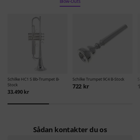
Blow-Outs
Schilke
HC1 S Bb-Trumpet B-
Schilke
Trumpet 9C4 B-Stock
S
Stock
722 kr
33.490 kr
Sådan kontakter du os