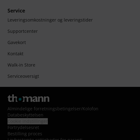
Service
Leveringsomkostninger og leveringstider
Supportcenter
Gavekort
Kontakt
Walk-in Store
Serviceoversigt
Almindelige forretningsbetingelser
/
Kolofon
Databeskyttelsen
Cookie indstillinger
Fortrydelsesret
Bestilling proces
Lovbestemte rettigheder for garanti