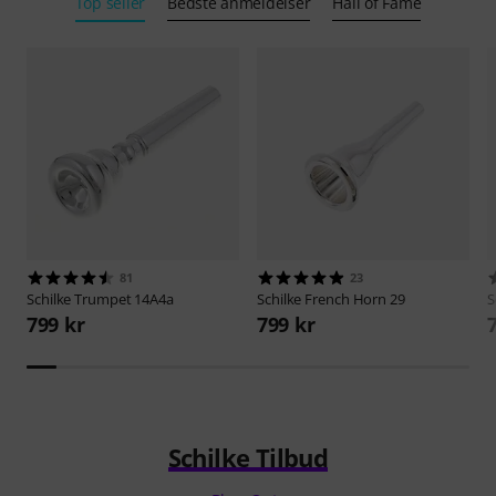
Top seller
Bedste anmeldelser
Hall of Fame
81
23
Schilke
Trumpet 14A4a
Schilke
French Horn 29
S
799 kr
799 kr
Schilke Tilbud