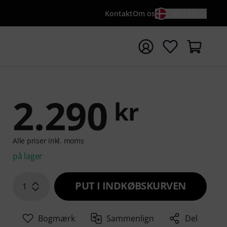
Kontakt
Om os
DA / KR
t søgning med søgeord {searchTerm}
2.290
kr
Alle priser inkl. moms
på lager
PUT I INDKØBSKURVEN
1
Bogmærk
Sammenlign
Del