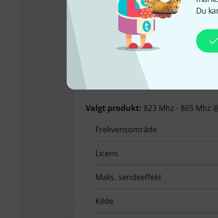
Du kan
Danmark
Valgt produkt:
823 Mhz - 865 Mhz 
Frekvensområde
Licens
Maks. sendeeffekt
Kilde