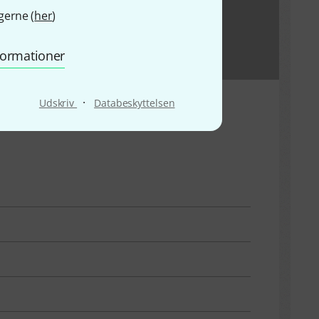
gerne (
her
)
nformationer
·
Udskriv
Databeskyttelsen