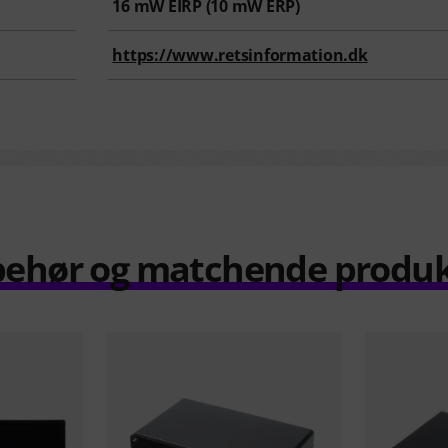
16
mW EIRP (
10
mW ERP)
https://www.retsinformation.dk
behør og matchende produ