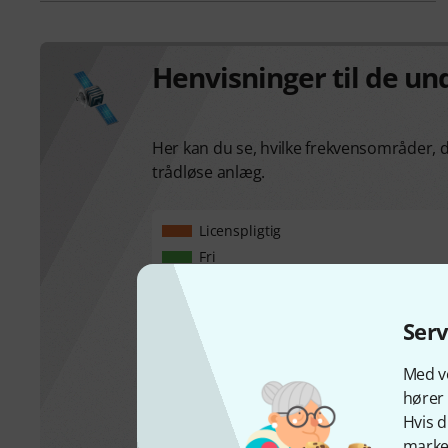
Henvisninger til de u
Her kan du se, hvilke frekvensområder, de
trådløse anlæg.
Licenspligtig
Fri
Login påkrævet
Ukendt
Ser
Med vo
hører 
Hvis d
marked