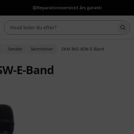
Reparationsservice
3 års garanti
Star
Sender
Sennheiser
SKM 865-XSW-E-Band
SW-E-Band
dømmelser