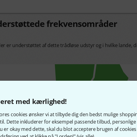
nderstøttede frekvensområder
r er understøttet af dette trådløse udstyr og i hvilke lande, d
veret med kærlighed!
res cookies ønsker vi at tilbyde dig den bedst mulige shoppi
til. Dette inkluderer for eksempel passende tilbud, personli
u er okay med dette, skal du blot acceptere brugen af cookies t
sføring ved at klikke på "I orden!" (
vis alle
).