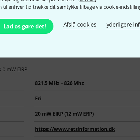
 til enhver tid trække dit samtykke tilbage via cookie-indstillin
Afslå cookies
yderligere i
Lad os gøre det!
@ 0 mW EIRP
821.5 MHz – 826 Mhz
Fri
20
mW EIRP (
12
mW ERP)
https://www.retsinformation.dk