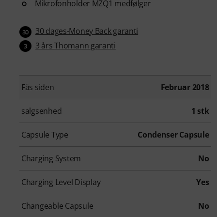
Mikrofonholder MZQ1 medfølger
30 dages-Money Back garanti
30
3 års Thomann garanti
3
Fås siden
Februar 2018
salgsenhed
1 stk
Capsule Type
Condenser Capsule
Charging System
No
Charging Level Display
Yes
Changeable Capsule
No