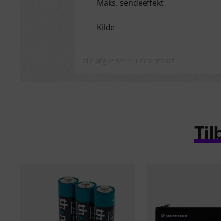
Maks. sendeeffekt
Kilde
Alle angivelser er uden ansvar!
Til