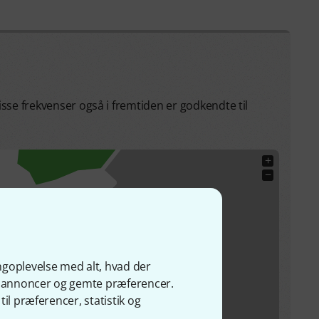
isse frekvenser også i fremtiden er godkendte til
+
−
ngoplevelse med alt, hvad der
ge annoncer og gemte præferencer.
il præferencer, statistik og