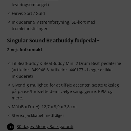
leveringsomfanget)
Farve: Sort / Guld
Inkluderer 9 V strømforsyning, SD-kort med
tromleindstillinger
Singular Sound Beatbuddy fodpedal+
2-vejs fodkontakt
Til BeatBuddy & BeatBuddy Mini 2 Drum Beat-pedalerne
(artikelnr.
349948
& Artikelnr.
446177
- begge er ikke
inkluderet)
Giver dig mulighed for at tilføje accenter, sætte taktslag
på pause/fortsætte dem, vælge sang, genre, BPM og
mere.
Mål (B x D x H): 12,7 x 8,9 x 3,8 cm
Stereo-jackkabel medfølger
30 dages-Money Back garanti
30