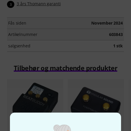
3 års Thomann garanti
3
Fås siden
November 2024
Artikelnummer
603843
salgsenhed
1 stk
Tilbehør og matchende produkter