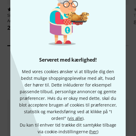
16
228
Singular Sound
BeatBuddy 10th
Singular Sound
Beatbuddy
Anniversary BK
Footswitch+
2.655 kr
311 kr
Serveret med kærlighed!
Med vores cookies ønsker vi at tilbyde dig den
bedst mulige shoppingoplevelse med alt, hvad
der hører til. Dette inkluderer for eksempel
Sammenlign valgmuligheder
passende tilbud, personlige annoncer og gemte
præferencer. Hvis du er okay med dette, skal du
blot acceptere brugen af cookies til præferencer,
statistik og markedsføring ved at klikke på "I
orden!" (
vis alle
).
Du kan til enhver tid trække dit samtykke tilbage
via cookie-indstillingerne (
her
)