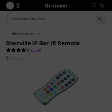
Start 
Tilbehør til LED Par
Stairville IP Bar IR Remote
4.3 ud af 5 stjerner fra 1110 kundebedømmelse
(
1110
)