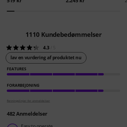
519 kr
2.245 kr
1110
Kundebedømmelser
4.3
/ 5
lav en vurdering af produktet nu
FEATURES
FORARBEJDNING
Retningslinjer for anmeldelser
482
Anmeldelser
Easy to operate