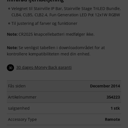
Velegnet til Stairville IP Bar, Stairville Stage TriLED Bundle,
CLB4, CLB5, CLB2.4, Fun Generation LED Pot 12x1W RGBW
Til justering af farver og funktioner
Note:
CR2025 knapcellebatteri medfølger ikke.
Note:
Se venligst tabellen i downloadområdet for at
kontrollere kompatibiliteten med din enhed.
30 dages-Money Back garanti
30
Fås siden
December 2014
Artikelnummer
354223
salgsenhed
1 stk
Accessory Type
Remote