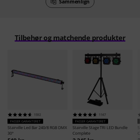
Sammenlign
Tilbehør og matchende produkter
1592
1147
PASSER GARANTERET
PASSER GARANTERET
Stairville
Led Bar 240/8 RGB DMX
Stairville
Stage TRI LED Bundle
S
30°
Complete
C