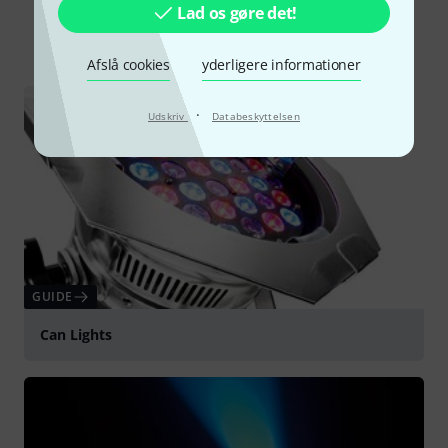
Lad os gøre det!
Alle
Guide
Downloads
Afslå cookies
yderligere informationer
·
Udskriv
Databeskyttelsen
GUIDE
Can Lights