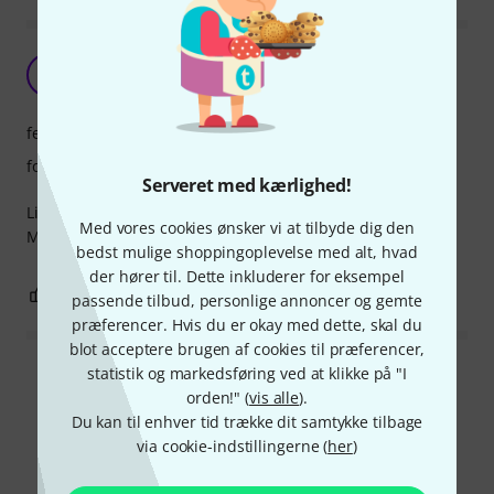
Fjernbetjening lys
H
HC@private.dk 07.05.2021
features
forarbejdning
Serveret med kærlighed!
Lidt klein, men har de nødvendige features.
Med vores cookies ønsker vi at tilbyde dig den
Må se, på sigt, om den holder.
bedst mulige shoppingoplevelse med alt, hvad
der hører til. Dette inkluderer for eksempel
0
0
ANMELD BEDØMMELSE
passende tilbud, personlige annoncer og gemte
præferencer. Hvis du er okay med dette, skal du
blot acceptere brugen af cookies til præferencer,
statistik og markedsføring ved at klikke på "I
Læs alle anmeldelser
orden!" (
vis alle
).
Du kan til enhver tid trække dit samtykke tilbage
via cookie-indstillingerne (
her
)
Vidste du?