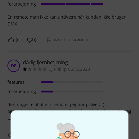
forarbejdning
En remote man ikke kan undvære når kunden ikke bruger
DMX
0
0
ANMELD BEDØMMELSE
dårlig fjernbetjening
DP
DJ Phillip 06.12.2020
features
forarbejdning
den ringeste af alle ir remoter jeg har prøvet, :(
og jeg har haft/prøvet mange forskelige, de bedste er ADJ og
CAMEO, :) ;)
0
0
ANMELD BEDØMMELSE