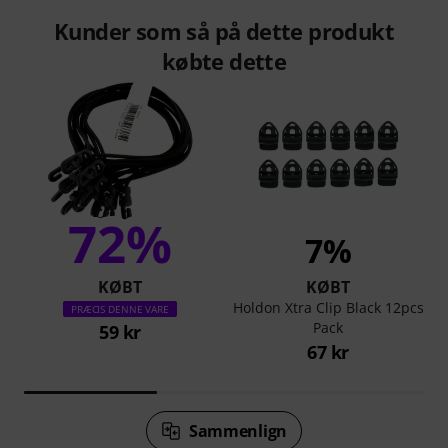
Kunder som så på dette produkt
købte dette
72%
7%
KØBT
KØBT
Holdon Xtra Clip Black 12pcs
PRÆCIS DENNE VARE
Pack
59 kr
67 kr
Sammenlign