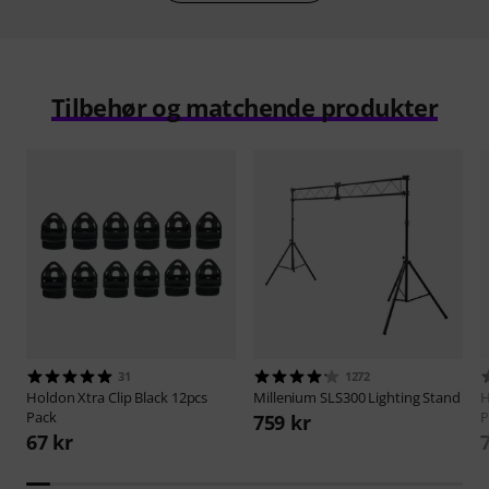
Tilbehør og matchende produkter
31
1272
Holdon
Xtra Clip Black 12pcs
Millenium
SLS300 Lighting Stand
H
Pack
P
759 kr
67 kr