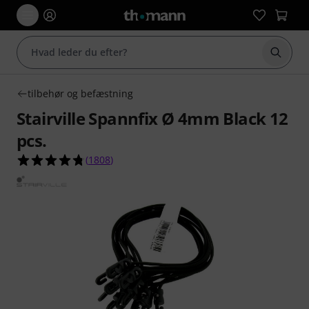
Start 
tilbehør og befæstning
Stairville Spannfix Ø 4mm Black 12
pcs.
4.8 ud af 5 stjerner fra 1808 kundebedømmelse
(
1808
)