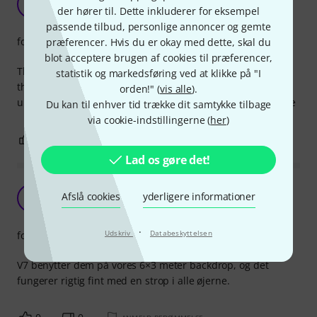
L
der hører til. Dette inkluderer for eksempel
Lassejuggling 02.02.2025
passende tilbud, personlige annoncer og gemte
forarbejdning
præferencer. Hvis du er okay med dette, skal du
blot acceptere brugen af cookies til præferencer,
They are the best, i bought 24 to be sure I had enough I
statistik og markedsføring ved at klikke på "I
thought I only needed 12, but then they arrived and I
orden!" (
vis alle
).
understood these are so cool so today I ordered some more
Du kan til enhver tid trække dit samtykke tilbage
via cookie-indstillingerne (
her
)
0
0
ANMELD BEDØMMELSE
Lad os gøre det!
Tynde stropper med god bæreevne
Afslå cookies
yderligere informationer
L
Laesoelasse 07.08.2025
·
Udskriv
Databeskyttelsen
forarbejdning
V7 benytter dem på vores 6×3 meter backdrop, og det
fungerer rigtig fint med en strop i alle øjerne.