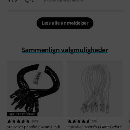
0
0
ANMELD BEDØMMELSE
Læs alle anmeldelser
Sammenlign valgmuligheder
AKTUELT PRODUKT
1808
226
Stairville
Spannfix Ø 4mm Black
Stairville
Spannfix Ø 4mm White
S